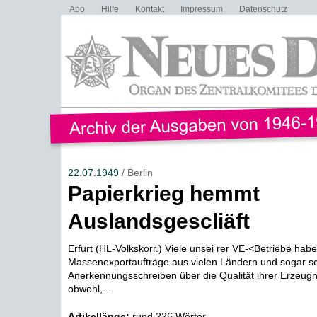
Abo
Hilfe
Kontakt
Impressum
Datenschutz
22.07.1949
/ Berlin
Papierkrieg hemmt
Auslandsgescliäft
Erfurt (HL-Volkskorr.) Viele unsei rer VE-<Betriebe hab
Massenexportaufträge aus vielen Ländern und sogar s
Anerkennungsschreiben über die Qualität ihrer Erzeugni
obwohl,...
Artikellänge:
rund 226 Wörter