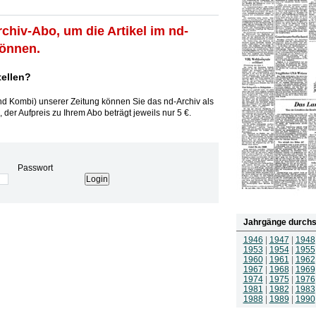
rchiv-Abo, um die Artikel im nd-
können.
tellen?
und Kombi) unserer Zeitung können Sie das nd-Archiv als
 der Aufpreis zu Ihrem Abo beträgt jeweils nur 5 €.
Passwort
Jahrgänge durchs
1946
|
1947
|
1948
1953
|
1954
|
1955
1960
|
1961
|
1962
1967
|
1968
|
1969
1974
|
1975
|
1976
1981
|
1982
|
1983
1988
|
1989
|
1990