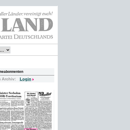
lineabonnenten
s Archiv:
Login