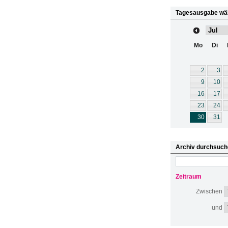
Tagesausgabe wä
Mo
Di
2
3
9
10
16
17
23
24
30
31
Archiv durchsuch
Zeitraum
Zwischen
und