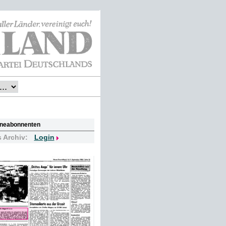
lineabonnenten
s Archiv:
Login