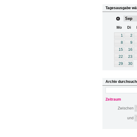
Tagesausgabe wä
Mo
Di
1
2
8
9
15
16
22
23
29
30
Archiv durchsuch
Zeitraum
Zwischen
und