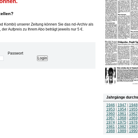
können.
tellen?
und Kombi) unserer Zeitung können Sie das nd-Archiv als
 der Aufpreis zu Ihrem Abo beträgt jeweils nur 5 €.
Passwort
Jahrgänge durchs
1946
|
1947
|
1948
1953
|
1954
|
1955
1960
|
1961
|
1962
1967
|
1968
|
1969
1974
|
1975
|
1976
1981
|
1982
|
1983
1988
|
1989
|
1990