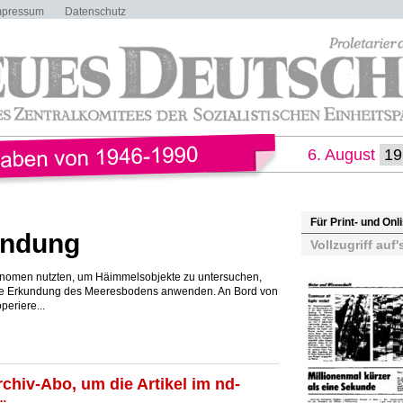
mpressum
Datenschutz
6. August
Für Print- und On
undung
Vollzugriff auf'
onomen nutzten, um Häimmelsobjekte zu untersuchen,
 die Erkundung des Meeresbodens anwenden. An Bord von
periere...
rchiv-Abo, um die Artikel im nd-