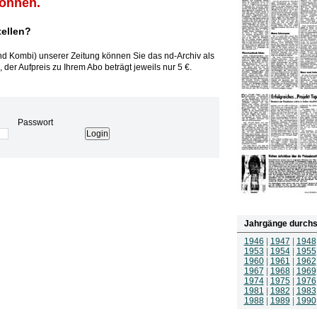
können.
tellen?
und Kombi) unserer Zeitung können Sie das nd-Archiv als
 der Aufpreis zu Ihrem Abo beträgt jeweils nur 5 €.
Passwort
Jahrgänge durchs
1946
|
1947
|
1948
1953
|
1954
|
1955
1960
|
1961
|
1962
1967
|
1968
|
1969
1974
|
1975
|
1976
1981
|
1982
|
1983
1988
|
1989
|
1990