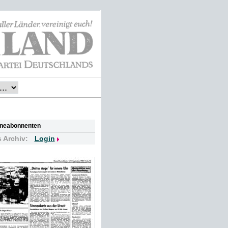
lineabonnenten
s Archiv:
Login