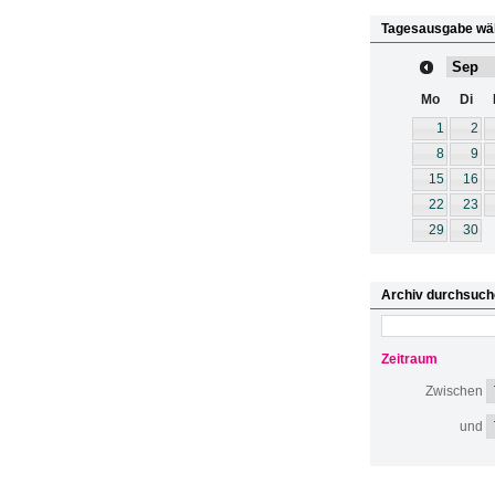
Tagesausgabe wä
Mo
Di
1
2
8
9
15
16
22
23
29
30
Archiv durchsuch
Zeitraum
Zwischen
und