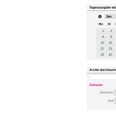
Tagesausgabe wä
Mo
Di
1
2
8
9
15
16
22
23
29
30
Archiv durchsuch
Zeitraum
Zwischen
und