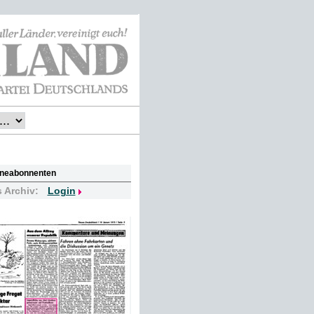
lineabonnenten
s Archiv:
Login