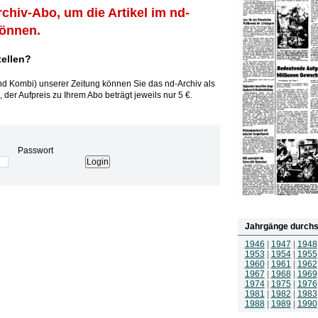
rchiv-Abo, um die Artikel im nd-
können.
tellen?
und Kombi) unserer Zeitung können Sie das nd-Archiv als
 der Aufpreis zu Ihrem Abo beträgt jeweils nur 5 €.
Passwort
Jahrgänge durchs
1946
|
1947
|
1948
1953
|
1954
|
1955
1960
|
1961
|
1962
1967
|
1968
|
1969
1974
|
1975
|
1976
1981
|
1982
|
1983
1988
|
1989
|
1990