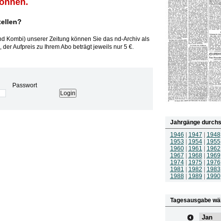
können.
tellen?
und Kombi) unserer Zeitung können Sie das nd-Archiv als
 der Aufpreis zu Ihrem Abo beträgt jeweils nur 5 €.
Passwort
Jahrgänge durchs
1946
|
1947
|
1948
1953
|
1954
|
1955
1960
|
1961
|
1962
1967
|
1968
|
1969
1974
|
1975
|
1976
1981
|
1982
|
1983
1988
|
1989
|
1990
Tagesausgabe wä