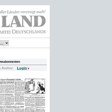
lineabonnenten
s Archiv:
Login