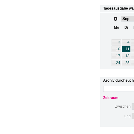
Tagesausgabe wä
Mo
Di
3
4
10
11
17
18
24
25
Archiv durchsuch
Zeitraum
Zwischen
und