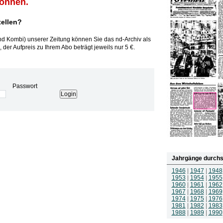
können.
tellen?
und Kombi) unserer Zeitung können Sie das nd-Archiv als
 der Aufpreis zu Ihrem Abo beträgt jeweils nur 5 €.
Passwort
Jahrgänge durchs
1946
|
1947
|
1948
1953
|
1954
|
1955
1960
|
1961
|
1962
1967
|
1968
|
1969
1974
|
1975
|
1976
1981
|
1982
|
1983
1988
|
1989
|
1990