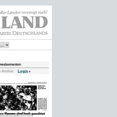
lineabonnenten
s Archiv:
Login