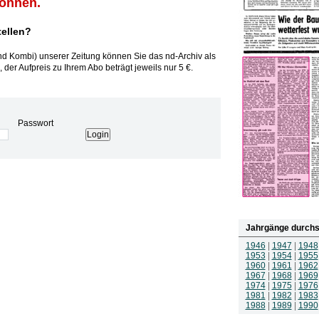
können.
tellen?
und Kombi) unserer Zeitung können Sie das nd-Archiv als
 der Aufpreis zu Ihrem Abo beträgt jeweils nur 5 €.
Passwort
Jahrgänge durchs
1946
|
1947
|
1948
1953
|
1954
|
1955
1960
|
1961
|
1962
1967
|
1968
|
1969
1974
|
1975
|
1976
1981
|
1982
|
1983
1988
|
1989
|
1990