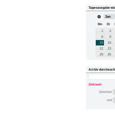
Tagesausgabe wä
Mo
Di
1
2
8
9
15
16
22
23
29
30
Archiv durchsuch
Zeitraum
Zwischen
und