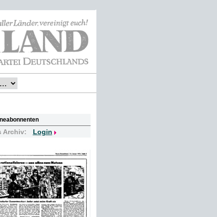
lineabonnenten
s Archiv:
Login