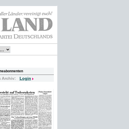
lineabonnenten
s Archiv:
Login