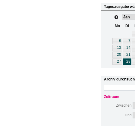
Tagesausgabe wä
Mo
Di
6
7
13
14
20
21
27
28
Archiv durchsuch
Zeitraum
Zwischen
und