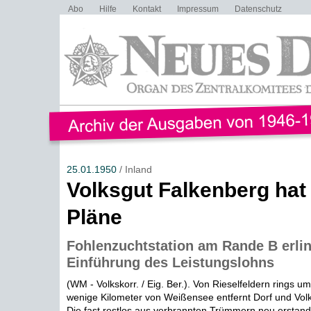
Abo
Hilfe
Kontakt
Impressum
Datenschutz
25.01.1950
/ Inland
Volksgut Falkenberg hat
Pläne
Fohlenzuchtstation am Rande B erlin
Einführung des Leistungslohns
(WM - Volkskorr. / Eig. Ber.). Von Rieselfeldern rings u
wenige Kilometer von Weißensee entfernt Dorf und Vol
Die fast restlos aus verbrannten Trümmern neu erstand