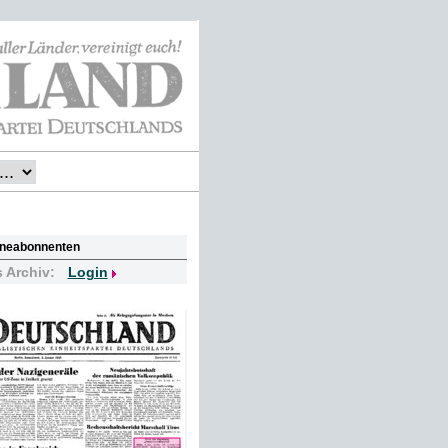
lineabonnenten
s Archiv:
Login