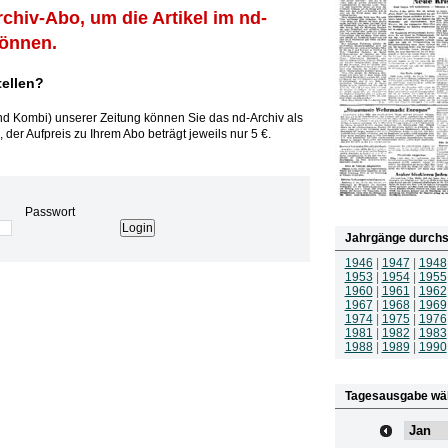
rchiv-Abo, um die Artikel im nd-
können.
tellen?
und Kombi) unserer Zeitung können Sie das nd-Archiv als
 der Aufpreis zu Ihrem Abo beträgt jeweils nur 5 €.
Passwort
Jahrgänge durchs
1946
|
1947
|
1948
1953
|
1954
|
1955
1960
|
1961
|
1962
1967
|
1968
|
1969
1974
|
1975
|
1976
1981
|
1982
|
1983
1988
|
1989
|
1990
Tagesausgabe wä