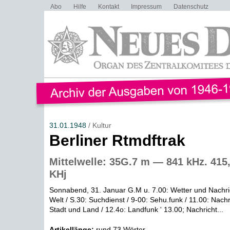
Abo
Hilfe
Kontakt
Impressum
Datenschutz
31.01.1948
/ Kultur
Berliner Rtmdftrak
Mittelwelle: 35G.7 m — 841 kHz. 415
KHj
Sonnabend, 31. Januar G.M u. 7.00: Wetter und Nachric
Welt / S.30: Suchdienst / 9-00: Sehu.funk / 11.00: Nachr
Stadt und Land / 12.4o: Landfunk ' 13.00; Nachricht...
Artikellänge:
rund 73 Wörter