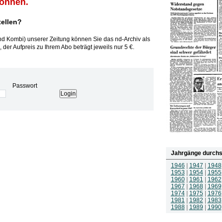
können.
tellen?
und Kombi) unserer Zeitung können Sie das nd-Archiv als
 der Aufpreis zu Ihrem Abo beträgt jeweils nur 5 €.
Passwort
Jahrgänge durchs
1946
|
1947
|
1948
1953
|
1954
|
1955
1960
|
1961
|
1962
1967
|
1968
|
1969
1974
|
1975
|
1976
1981
|
1982
|
1983
1988
|
1989
|
1990