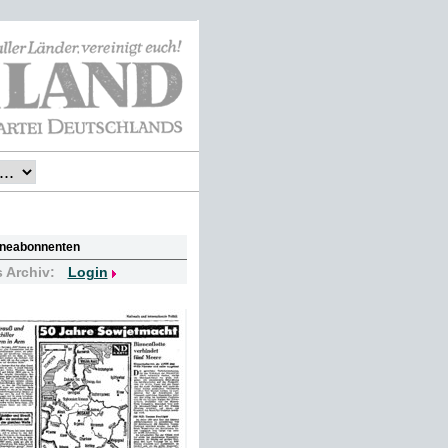
lineabonnenten
s Archiv:
Login