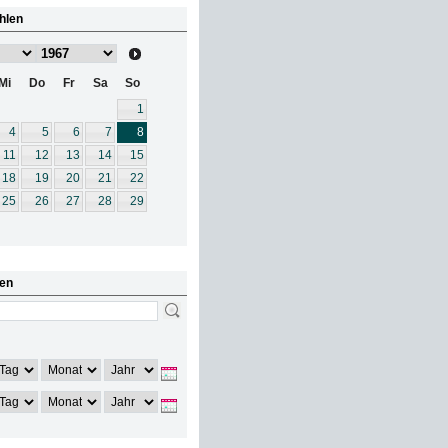
hlen
Mi
Do
Fr
Sa
So
1
4
5
6
7
8
11
12
13
14
15
18
19
20
21
22
25
26
27
28
29
en