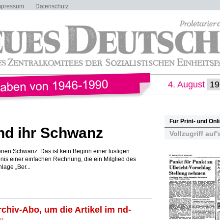
mpressum
Datenschutz
4. August
Für Print- und On
nd ihr Schwanz
Vollzugriff auf'
enen Schwanz. Das ist kein Beginn einer lustigen
is einer einfachen Rechnung, die ein Mitglied des
lage „Ber...
rchiv-Abo, um die Artikel im nd-