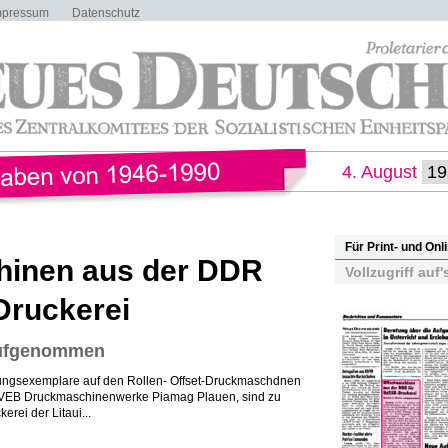
mpressum
Datenschutz
4. August
Für Print- und On
hinen aus der DDR
Vollzugriff auf'
Druckerei
 aufgenommen
tungsexemplare auf den Rollen- Offset-Druckmaschdnen
 VEB Druckmaschinenwerke Piamag Plauen, sind zu
rei der Litaui...