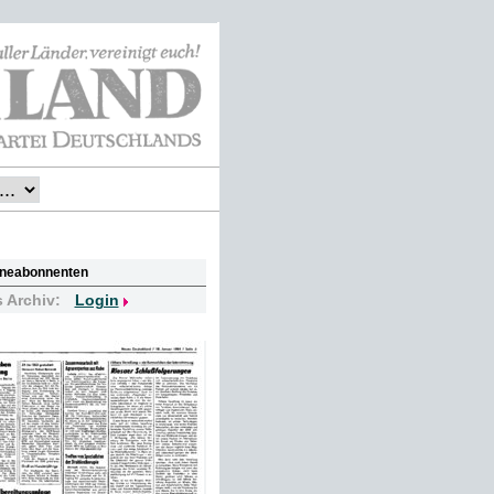
lineabonnenten
s Archiv:
Login