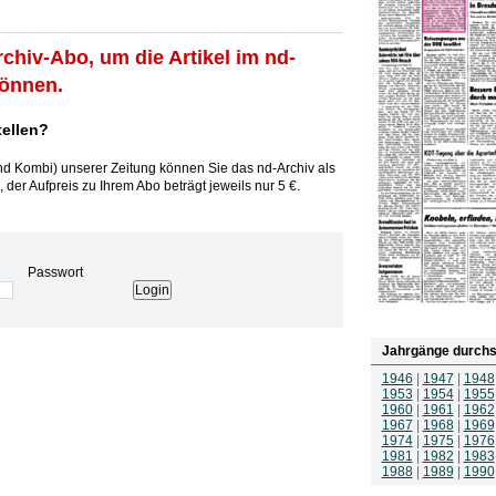
rchiv-Abo, um die Artikel im nd-
können.
tellen?
und Kombi) unserer Zeitung können Sie das nd-Archiv als
 der Aufpreis zu Ihrem Abo beträgt jeweils nur 5 €.
Passwort
Jahrgänge durchs
1946
|
1947
|
1948
1953
|
1954
|
1955
1960
|
1961
|
1962
1967
|
1968
|
1969
1974
|
1975
|
1976
1981
|
1982
|
1983
1988
|
1989
|
1990