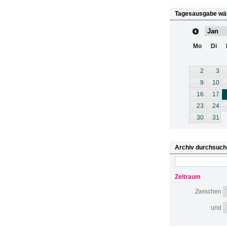
Tagesausgabe wä
Mo
Di
2
3
9
10
16
17
23
24
30
31
Archiv durchsuch
Zeitraum
Zwischen
und