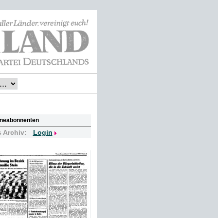
lineabonnenten
s Archiv:
Login