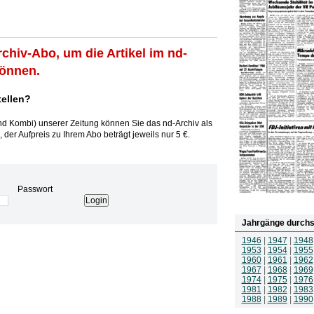
rchiv-Abo, um die Artikel im nd-
können.
tellen?
und Kombi) unserer Zeitung können Sie das nd-Archiv als
 der Aufpreis zu Ihrem Abo beträgt jeweils nur 5 €.
Passwort
Jahrgänge durchs
1946
|
1947
|
1948
1953
|
1954
|
1955
1960
|
1961
|
1962
1967
|
1968
|
1969
1974
|
1975
|
1976
1981
|
1982
|
1983
1988
|
1989
|
1990