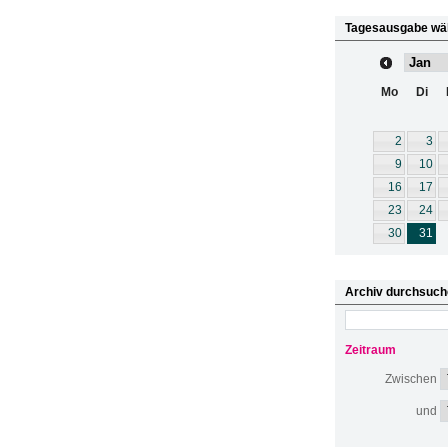
Tagesausgabe wä
Mo
Di
2
3
9
10
16
17
23
24
30
31
Archiv durchsuch
Zeitraum
Zwischen
und