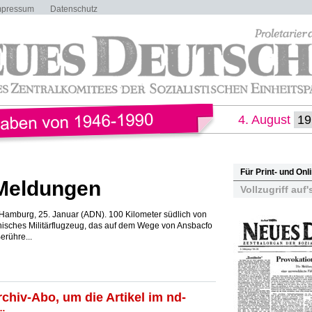
mpressum
Datenschutz
4. August
Für Print- und On
 Meldungen
Vollzugriff auf'
amburg, 25. Januar (ADN). 100 Kilometer südlich von
nisches Militärflugzeug, das auf dem Wege von Ansbacfo
rühre...
rchiv-Abo, um die Artikel im nd-