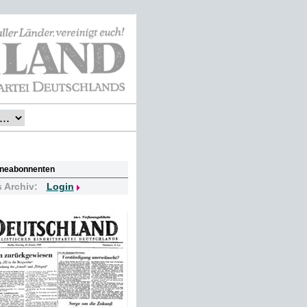
lineabonnenten
s Archiv:
Login