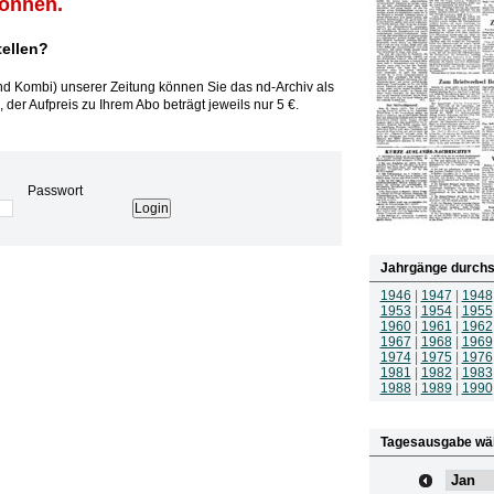
können.
tellen?
und Kombi) unserer Zeitung können Sie das nd-Archiv als
 der Aufpreis zu Ihrem Abo beträgt jeweils nur 5 €.
Passwort
Jahrgänge durchs
1946
|
1947
|
1948
1953
|
1954
|
1955
1960
|
1961
|
1962
1967
|
1968
|
1969
1974
|
1975
|
1976
1981
|
1982
|
1983
1988
|
1989
|
1990
Tagesausgabe wä