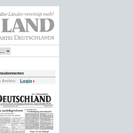
lineabonnenten
s Archiv:
Login