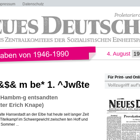
mpressum
Datenschutz
4. August
Für Print- und On
i&$& m be* 1. ^Jwßte
Vollzugriff auf'
 Hambm-g entsandten
ter Erich Knape)
te Hansestadt an der Elbe hat heute seit langer Zeit
 Titelkampf im Schwergewicht zwischen ten Hoff und
 Sommer ...