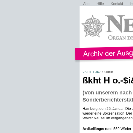
Abo
Hilfe
Kontakt
I
26.01.1947
/ Kultur
ßkht H o.-$
(Von unserem nach
Sonderberichterstat
Hamburg, den 25. Januar. Die al
wieder eine Boxsensation. Der
Walter Neusei im vergangenen
Artikellänge:
rund 559 Wörter