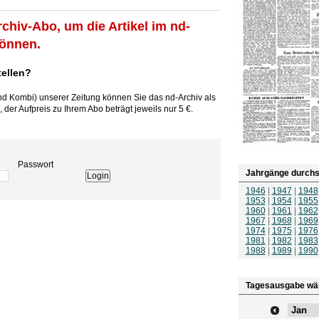
rchiv-Abo, um die Artikel im nd-
können.
tellen?
und Kombi) unserer Zeitung können Sie das nd-Archiv als
 der Aufpreis zu Ihrem Abo beträgt jeweils nur 5 €.
Passwort
Jahrgänge durchs
1946
|
1947
|
1948
1953
|
1954
|
1955
1960
|
1961
|
1962
1967
|
1968
|
1969
1974
|
1975
|
1976
1981
|
1982
|
1983
1988
|
1989
|
1990
Tagesausgabe wä