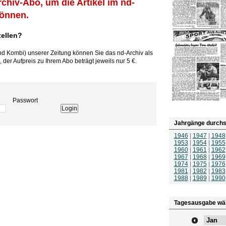
rchiv-Abo, um die Artikel im nd-
können.
tellen?
und Kombi) unserer Zeitung können Sie das nd-Archiv als
 der Aufpreis zu Ihrem Abo beträgt jeweils nur 5 €.
Passwort
Jahrgänge durchs
1946
|
1947
|
1948
1953
|
1954
|
1955
1960
|
1961
|
1962
1967
|
1968
|
1969
1974
|
1975
|
1976
1981
|
1982
|
1983
1988
|
1989
|
1990
Tagesausgabe wä