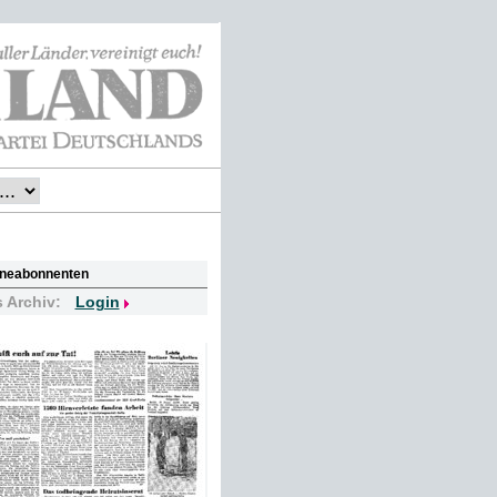
lineabonnenten
s Archiv:
Login