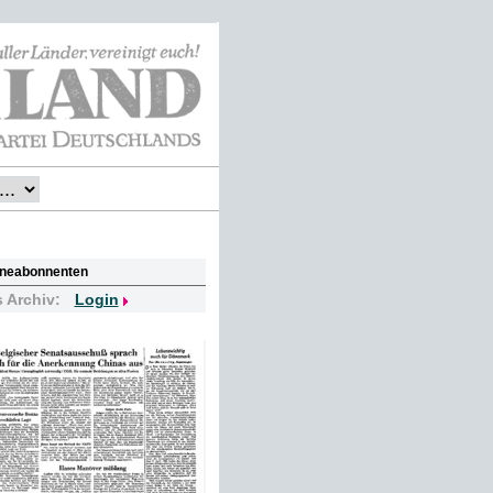
lineabonnenten
s Archiv:
Login