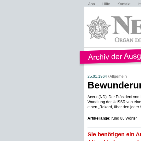
Abo
Hilfe
Kontakt
I
25.01.1964
/ Allgemein
Bewunderun
Acer« (ND). Der Präsident von 
Wandlung der UdSSR von einer 
einen „Rekord, über den jeder 
Artikellänge:
rund 88 Wörter
Sie benötigen ein A