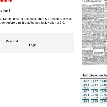
können.
tellen?
und Kombi) unserer Zeitung können Sie das nd-Archiv als
 der Aufpreis zu Ihrem Abo beträgt jeweils nur 5 €.
Passwort
Jahrgänge durchs
1946
|
1947
|
1948
1953
|
1954
|
1955
1960
|
1961
|
1962
1967
|
1968
|
1969
1974
|
1975
|
1976
1981
|
1982
|
1983
1988
|
1989
|
1990