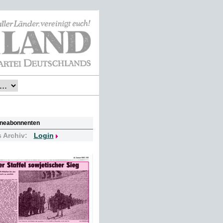
lineabonnenten
s Archiv:
Login