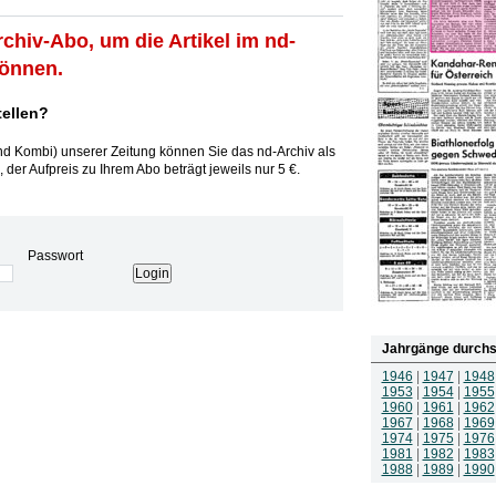
rchiv-Abo, um die Artikel im nd-
können.
tellen?
und Kombi) unserer Zeitung können Sie das nd-Archiv als
 der Aufpreis zu Ihrem Abo beträgt jeweils nur 5 €.
Passwort
Jahrgänge durchs
1946
|
1947
|
1948
1953
|
1954
|
1955
1960
|
1961
|
1962
1967
|
1968
|
1969
1974
|
1975
|
1976
1981
|
1982
|
1983
1988
|
1989
|
1990