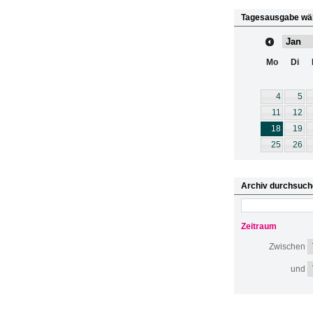
Tagesausgabe wä
Mo
Di
4
5
11
12
18
19
25
26
Archiv durchsuch
Zeitraum
Zwischen
und