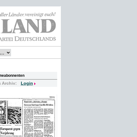
lineabonnenten
s Archiv:
Login