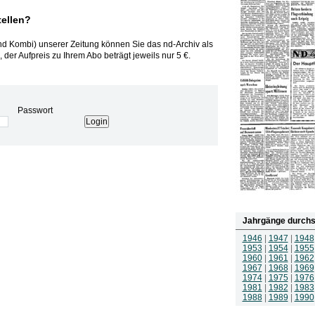
tellen?
und Kombi) unserer Zeitung können Sie das nd-Archiv als
 der Aufpreis zu Ihrem Abo beträgt jeweils nur 5 €.
Passwort
Jahrgänge durchs
1946
|
1947
|
1948
1953
|
1954
|
1955
1960
|
1961
|
1962
1967
|
1968
|
1969
1974
|
1975
|
1976
1981
|
1982
|
1983
1988
|
1989
|
1990