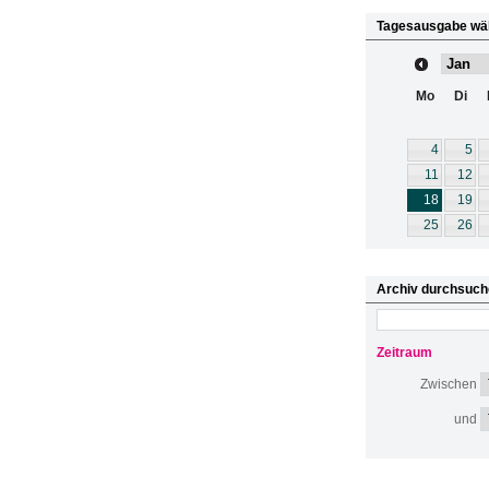
Tagesausgabe wä
Mo
Di
4
5
11
12
18
19
25
26
Archiv durchsuch
Zeitraum
Zwischen
und