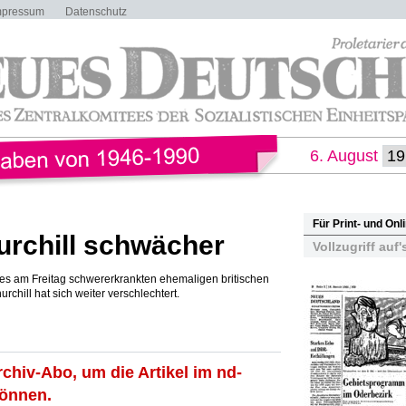
mpressum
Datenschutz
6. August
Für Print- und On
rchill schwächer
Vollzugriff auf'
s am Freitag schwererkrankten ehemaligen britischen
rchill hat sich weiter verschlechtert.
rchiv-Abo, um die Artikel im nd-
können.