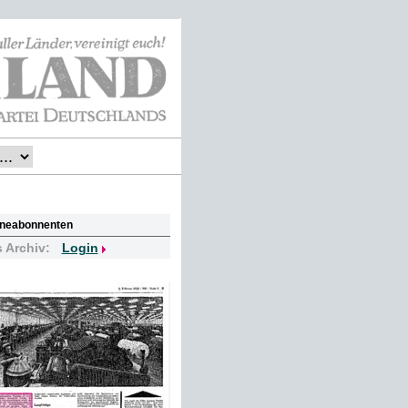
lineabonnenten
s Archiv:
Login