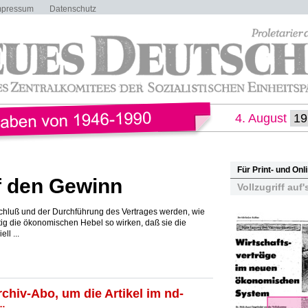
mpressum
Datenschutz
4. August
Für Print- und On
f den Gewinn
Vollzugriff auf'
schluß und der Durchführung des Vertrages werden, wie
nftig die ökonomischen Hebel so wirken, daß sie die
ll ...
rchiv-Abo, um die Artikel im nd-