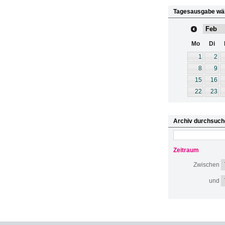
Tagesausgabe wä
Mo
Di
1
2
8
9
15
16
22
23
Archiv durchsuch
Zeitraum
Zwischen
und