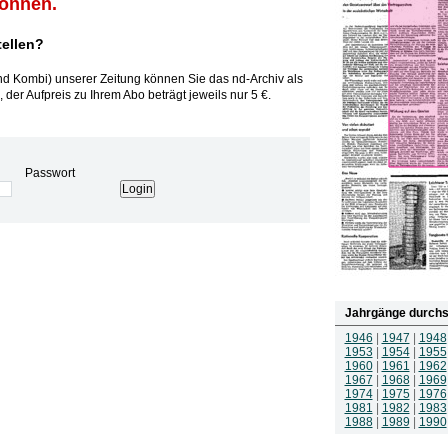
können.
tellen?
und Kombi) unserer Zeitung können Sie das nd-Archiv als
 der Aufpreis zu Ihrem Abo beträgt jeweils nur 5 €.
Passwort
Jahrgänge durchs
1946
|
1947
|
1948
1953
|
1954
|
1955
1960
|
1961
|
1962
1967
|
1968
|
1969
1974
|
1975
|
1976
1981
|
1982
|
1983
1988
|
1989
|
1990