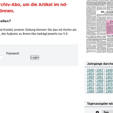
rchiv-Abo, um die Artikel im nd-
können.
tellen?
und Kombi) unserer Zeitung können Sie das nd-Archiv als
 der Aufpreis zu Ihrem Abo beträgt jeweils nur 5 €.
Passwort
Jahrgänge durchs
1946
|
1947
|
1948
1953
|
1954
|
1955
1960
|
1961
|
1962
1967
|
1968
|
1969
1974
|
1975
|
1976
1981
|
1982
|
1983
1988
|
1989
|
1990
Tagesausgabe wä