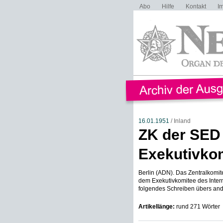
Abo
Hilfe
Kontakt
I
16.01.1951
/ Inland
ZK der SED
Exekutivkom
Berlin (ADN). Das Zentralkomite
dem Exekutivkomitee des Inter
folgendes Schreiben übers andt
Artikellänge:
rund 271 Wörter