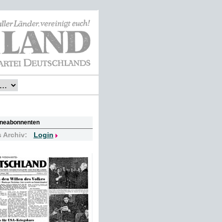
lineabonnenten
s Archiv:
Login