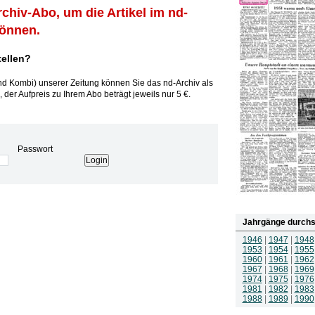
rchiv-Abo, um die Artikel im nd-
können.
tellen?
und Kombi) unserer Zeitung können Sie das nd-Archiv als
 der Aufpreis zu Ihrem Abo beträgt jeweils nur 5 €.
Passwort
Jahrgänge durchs
1946
|
1947
|
1948
1953
|
1954
|
1955
1960
|
1961
|
1962
1967
|
1968
|
1969
1974
|
1975
|
1976
1981
|
1982
|
1983
1988
|
1989
|
1990