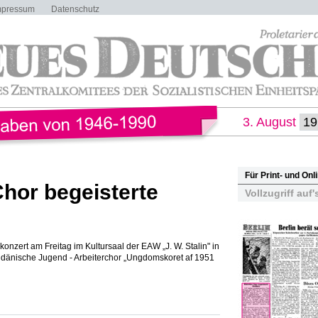
mpressum
Datenschutz
3. August
Für Print- und On
hor begeisterte
Vollzugriff auf'
onzert am Freitag im Kultursaal der EAW „J. W. Stalin" in
r dänische Jugend - Arbeiterchor „Ungdomskoret af 1951