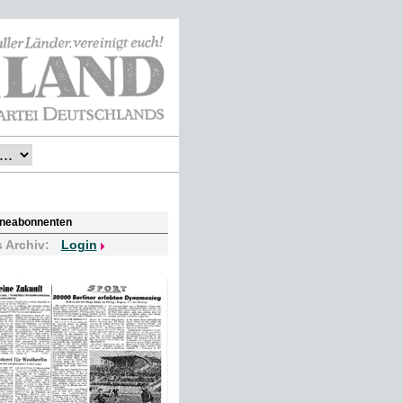
lineabonnenten
s Archiv:
Login