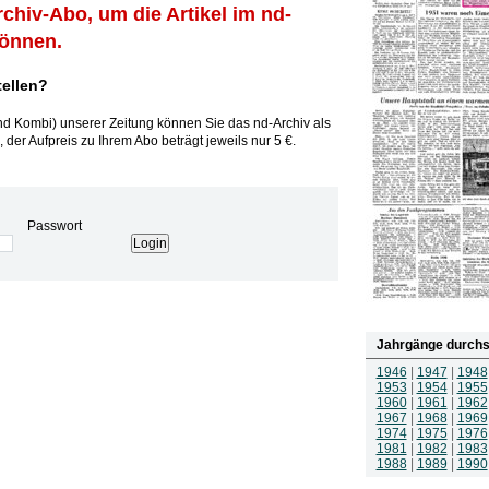
rchiv-Abo, um die Artikel im nd-
können.
tellen?
und Kombi) unserer Zeitung können Sie das nd-Archiv als
 der Aufpreis zu Ihrem Abo beträgt jeweils nur 5 €.
Passwort
Jahrgänge durchs
1946
|
1947
|
1948
1953
|
1954
|
1955
1960
|
1961
|
1962
1967
|
1968
|
1969
1974
|
1975
|
1976
1981
|
1982
|
1983
1988
|
1989
|
1990