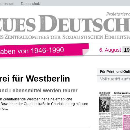
mpressum
Datenschutz
6. August
Für Print- und On
ei für Westberlin
Vollzugriff auf'
und Lebensmittel werden teurer
itt für Zehntausende Westberliner eine erhebliche
ie Bewohner der Oranienstraße in Charlottenburg müssen
or...