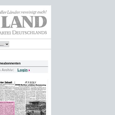
lineabonnenten
s Archiv:
Login