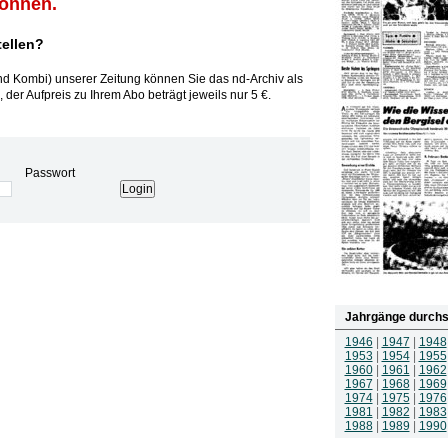
können.
tellen?
und Kombi) unserer Zeitung können Sie das nd-Archiv als
 der Aufpreis zu Ihrem Abo beträgt jeweils nur 5 €.
Passwort
Jahrgänge durchs
1946
|
1947
|
1948
1953
|
1954
|
1955
1960
|
1961
|
1962
1967
|
1968
|
1969
1974
|
1975
|
1976
1981
|
1982
|
1983
1988
|
1989
|
1990