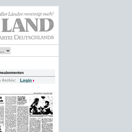
lineabonnenten
s Archiv:
Login