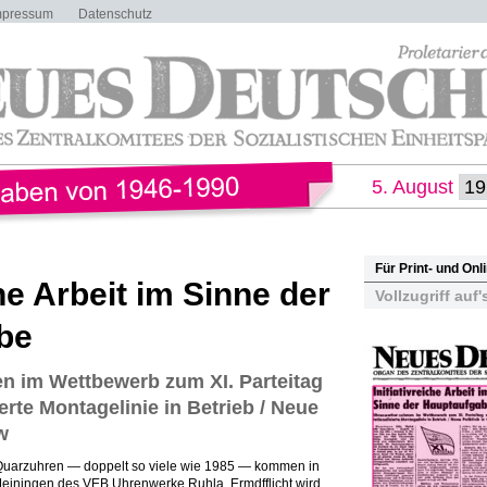
mpressum
Datenschutz
5. August
Für Print- und On
che Arbeit im Sinne der
Vollzugriff auf'
be
 im Wettbewerb zum XI. Parteitag
sierte Montagelinie in Betrieb / Neue
w
Quarzuhren — doppelt so viele wie 1985 — kommen in
einingen des VEB Uhrenwerke Ruhla. Ermdfflicht wird