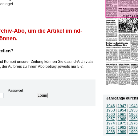
ontagel...
rchiv-Abo, um die Artikel im nd-
können.
tellen?
und Kombi) unserer Zeitung können Sie das nd-Archiv als
 der Aufpreis zu Ihrem Abo beträgt jeweils nur 5 €.
Passwort
Jahrgänge durchs
1946
|
1947
|
1948
1953
|
1954
|
1955
1960
|
1961
|
1962
1967
|
1968
|
1969
1974
|
1975
|
1976
1981
|
1982
|
1983
1988
|
1989
|
1990