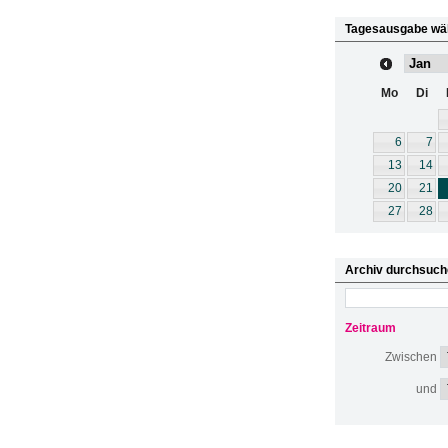
Tagesausgabe wä
Mo
Di
6
7
13
14
20
21
27
28
Archiv durchsuch
Zeitraum
Zwischen
und