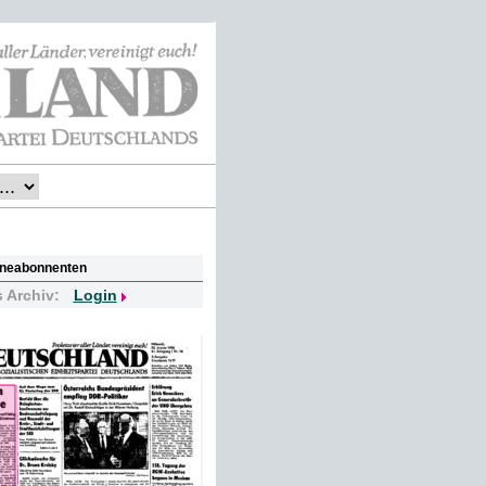
lineabonnenten
s Archiv:
Login