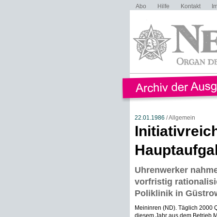
Abo
Hilfe
Kontakt
I
22.01.1986
/ Allgemein
Initiativrei
Hauptaufga
Uhrenwerker nahmen
vorfristig rationali
Poliklinik in Güstro
Meininren (ND). Täglich 2000 
diesem Jahr aus dem Betrieb M