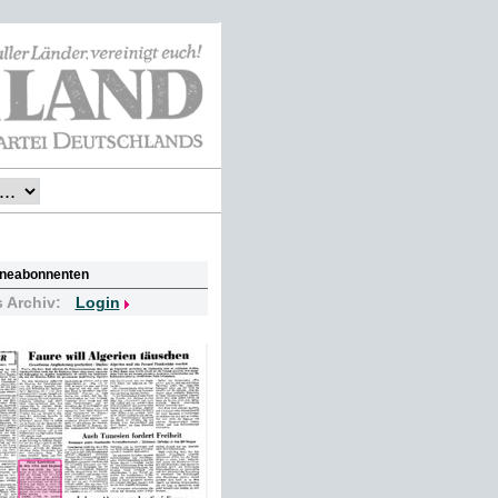
lineabonnenten
s Archiv:
Login