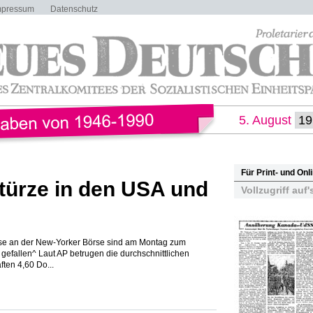
mpressum
Datenschutz
5. August
Für Print- und On
türze in den USA und
Vollzugriff auf'
rse an der New-Yorker Börse sind am Montag zum
t gefallen^ Laut AP betrugen die durchschnittlichen
ten 4,60 Do...