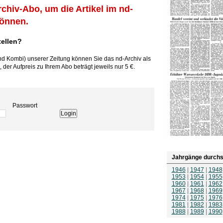
rchiv-Abo, um die Artikel im nd-
können.
tellen?
und Kombi) unserer Zeitung können Sie das nd-Archiv als
 der Aufpreis zu Ihrem Abo beträgt jeweils nur 5 €.
Passwort
Jahrgänge durchs
1946
|
1947
|
1948
1953
|
1954
|
1955
1960
|
1961
|
1962
1967
|
1968
|
1969
1974
|
1975
|
1976
1981
|
1982
|
1983
1988
|
1989
|
1990