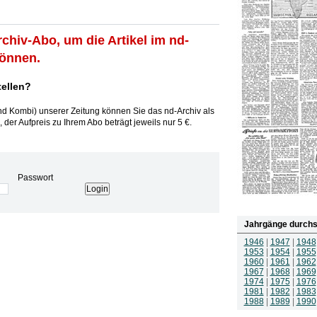
rchiv-Abo, um die Artikel im nd-
können.
tellen?
und Kombi) unserer Zeitung können Sie das nd-Archiv als
 der Aufpreis zu Ihrem Abo beträgt jeweils nur 5 €.
Passwort
Jahrgänge durchs
1946
|
1947
|
1948
1953
|
1954
|
1955
1960
|
1961
|
1962
1967
|
1968
|
1969
1974
|
1975
|
1976
1981
|
1982
|
1983
1988
|
1989
|
1990