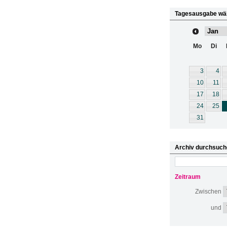
Tagesausgabe wä
Mo
Di
3
4
10
11
17
18
24
25
31
Archiv durchsuch
Zeitraum
Zwischen
und