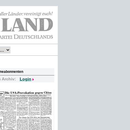
lineabonnenten
s Archiv:
Login