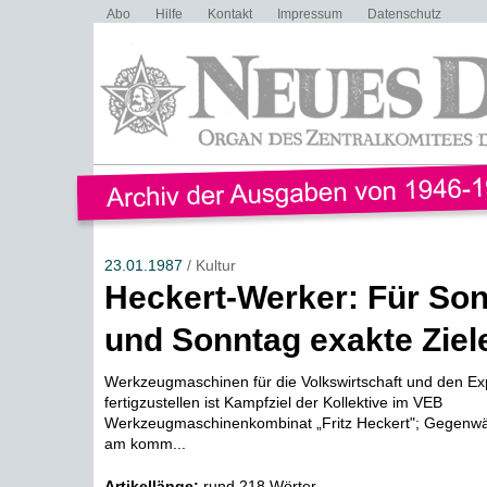
Abo
Hilfe
Kontakt
Impressum
Datenschutz
23.01.1987
/ Kultur
Heckert-Werker: Für So
und Sonntag exakte Ziel
Werkzeugmaschinen für die Volkswirtschaft und den E
fertigzustellen ist Kampfziel der Kollektive im VEB
Werkzeugmaschinenkombinat „Fritz Heckert"; Gegenwärt
am komm...
Artikellänge:
rund 218 Wörter