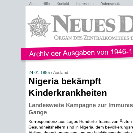
Abo
Hilfe
Kontakt
Impressum
Datenschutz
24.01.1985
/ Ausland
Nigeria bekämpft
Kinderkrankheiten
Landesweite Kampagne zur Immunisi
Gange
Korrespondenz aus Lagos Hunderte Teams von Ärzten
Gesundheitshelfern sind in Nigeria, dem bevölkerungsr
Afrikas, derzeit unterwegs, um per Injektionsnadel ode