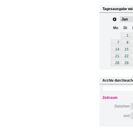
Tagesausgabe wä
Mo
Di
1
7
8
14
15
21
22
28
29
Archiv durchsuch
Zeitraum
Zwischen
und