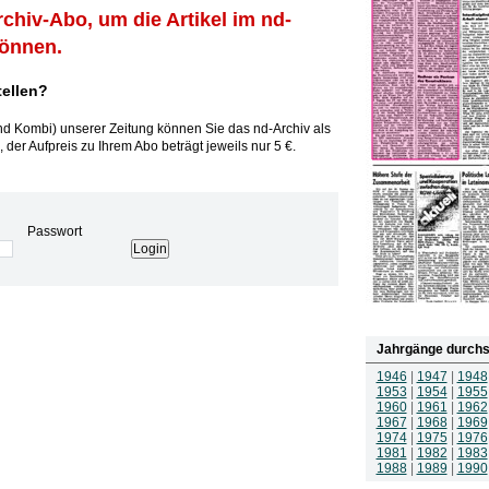
rchiv-Abo, um die Artikel im nd-
können.
tellen?
und Kombi) unserer Zeitung können Sie das nd-Archiv als
 der Aufpreis zu Ihrem Abo beträgt jeweils nur 5 €.
Passwort
Jahrgänge durchs
1946
|
1947
|
1948
1953
|
1954
|
1955
1960
|
1961
|
1962
1967
|
1968
|
1969
1974
|
1975
|
1976
1981
|
1982
|
1983
1988
|
1989
|
1990