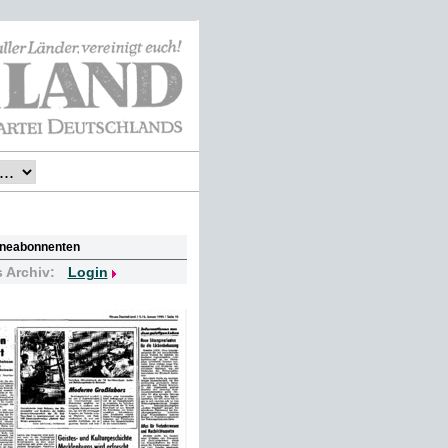
lineabonnenten
s Archiv:
Login