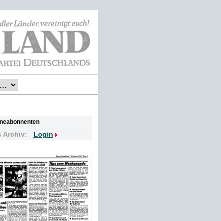
lineabonnenten
s Archiv:
Login