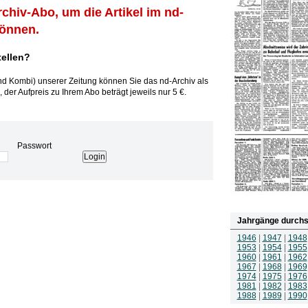
rchiv-Abo, um die Artikel im nd-
können.
tellen?
und Kombi) unserer Zeitung können Sie das nd-Archiv als
 der Aufpreis zu Ihrem Abo beträgt jeweils nur 5 €.
Passwort
Jahrgänge durchs
1946
|
1947
|
1948
1953
|
1954
|
1955
1960
|
1961
|
1962
1967
|
1968
|
1969
1974
|
1975
|
1976
1981
|
1982
|
1983
1988
|
1989
|
1990