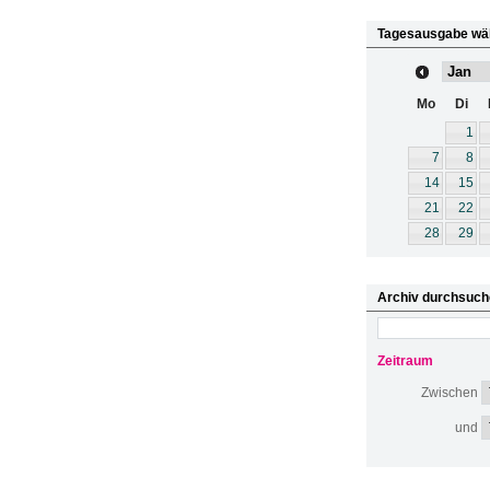
Tagesausgabe wä
Mo
Di
1
7
8
14
15
21
22
28
29
Archiv durchsuch
Zeitraum
Zwischen
und