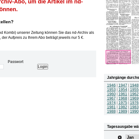
rchiv-Abo, um die Artikel im nd-
können.
tellen?
und Kombi) unserer Zeitung können Sie das nd-Archiv als
 der Aufpreis zu Ihrem Abo beträgt jeweils nur 5 €.
Passwort
Jahrgänge durchs
1946
|
1947
|
1948
1953
|
1954
|
1955
1960
|
1961
|
1962
1967
|
1968
|
1969
1974
|
1975
|
1976
1981
|
1982
|
1983
1988
|
1989
|
1990
Tagesausgabe wä