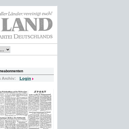
lineabonnenten
s Archiv:
Login