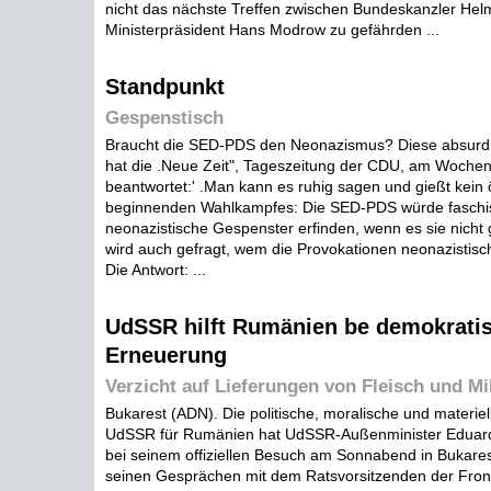
nicht das nächste Treffen zwischen Bundeskanzler Hel
Ministerpräsident Hans Modrow zu gefährden ...
Standpunkt
Gespenstisch
Braucht die SED-PDS den Neonazismus? Diese absur
hat die .Neue Zeit", Tageszeitung der CDU, am Woche
beantwortet:' .Man kann es ruhig sagen und gießt kein 
beginnenden Wahlkampfes: Die SED-PDS würde faschis
neonazistische Gespenster erfinden, wenn es sie nicht 
wird auch gefragt, wem die Provokationen neonazistisch
Die Antwort: ...
UdSSR hilft Rumänien be demokrati
Erneuerung
Verzicht auf Lieferungen von Fleisch und M
Bukarest (ADN). Die politische, moralische und materiel
UdSSR für Rumänien hat UdSSR-Außenminister Edua
bei seinem offiziellen Besuch am Sonnabend in Bukarest 
seinen Gesprächen mit dem Ratsvorsitzenden der Front