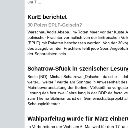
um 7 ...
KurE berichtet
30 Polen EPLF-Geiseln?
Warschau/Addis Abeba. Im-Roten Meer vor der Küste Äth
polnischer Frachter vermutlich von der Eritreischen Vol
(EPLF) mit Raketen beschossen worden. Von der 30köp
des ausgebrannten Frachters fehlt jede Spur. Angeblich 
der Separatisten sein ...
Schatrow-Sfück in szenischer Lesun
Berlin (ND). Michail Schatrows „Dalsche.. dalsche ... dal
weiter... weiter!" wurde am Sonntag in Anwesenheit des 
Matineeveranstaltung der Berliner Völksbühne vorgestel
Lesung des fast zwei Jahre lang in der DDR de facto v
zum Thema Stalinismus ist ein Gemeinschaftsprojekt all
Schauspieltheater ...
Wahlparfeitag wurde für März einber
In Vorbereitung der Wahl am 6. Mai wird für den 17. un