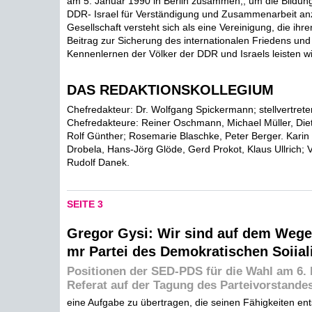
am 5. Januar 1990 in Berlin zusammen,, um die Bildung
DDR- Israel für Verständigung und Zusammenarbeit an
Gesellschaft versteht sich als eine Vereinigung, die ihre
Beitrag zur Sicherung des internationalen Friedens un
Kennenlernen der Völker der DDR und Israels leisten will
DAS REDAKTIONSKOLLEGIUM
Chefredakteur: Dr. Wolfgang Spickermann; stellvertret
Chefredakteure: Reiner Oschmann, Michael Müller, Diet
Rolf Günther; Rosemarie Blaschke, Peter Berger. Karin
Drobela, Hans-Jörg Glöde, Gerd Prokot, Klaus Ullrich; V
Rudolf Danek.
SEITE 3
Gregor Gysi: Wir sind auf dem Wege
mr Partei des Demokratischen Soiial
Positionen der SED-PDS für die Wahl am 6. 
Referat auf der Tagung des Parteivorstande
eine Aufgabe zu übertragen, die seinen Fähigkeiten ents