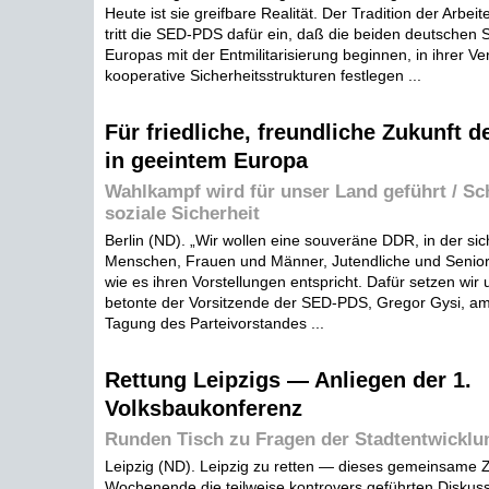
Heute ist sie greifbare Realität. Der Tradition der Arbe
tritt die SED-PDS dafür ein, daß die beiden deutschen
Europas mit der Entmilitarisierung beginnen, in ihrer V
kooperative Sicherheitsstrukturen festlegen ...
Für friedliche, freundliche Zukunft 
in geeintem Europa
Wahlkampf wird für unser Land geführt / S
soziale Sicherheit
Berlin (ND). „Wir wollen eine souveräne DDR, in der sic
Menschen, Frauen und Männer, Jutendliche und Senioren
wie es ihren Vorstellungen entspricht. Dafür setzen wir 
betonte der Vorsitzende der SED-PDS, Gregor Gysi, a
Tagung des Parteivorstandes ...
Rettung Leipzigs — Anliegen der 1.
Volksbaukonferenz
Runden Tisch zu Fragen der Stadtentwicklu
Leipzig (ND). Leipzig zu retten — dieses gemeinsame 
Wochenende die teilweise kontrovers geführten Diskuss