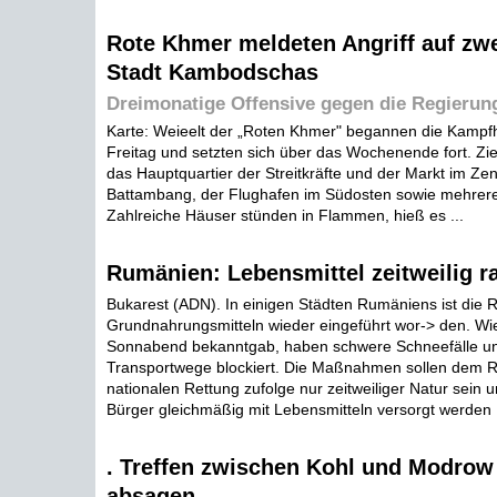
Rote Khmer meldeten Angriff auf zwe
Stadt Kambodschas
Dreimonatige Offensive gegen die Regierun
Karte: Weieelt der „Roten Khmer" begannen die Kamp
Freitag und setzten sich über das Wochenende fort. Zie
das Hauptquartier der Streitkräfte und der Markt im Ze
Battambang, der Flughafen im Südosten sowie mehrere
Zahlreiche Häuser stünden in Flammen, hieß es ...
Rumänien: Lebensmittel zeitweilig ra
Bukarest (ADN). In einigen Städten Rumäniens ist die 
Grundnahrungsmitteln wieder eingeführt wor-> den. W
Sonnabend bekanntgab, haben schwere Schneefälle und
Transportwege blockiert. Die Maßnahmen sollen dem Ra
nationalen Rettung zufolge nur zeitweiliger Natur sein u
Bürger gleichmäßig mit Lebensmitteln versorgt werden .
. Treffen zwischen Kohl und Modrow
absagen