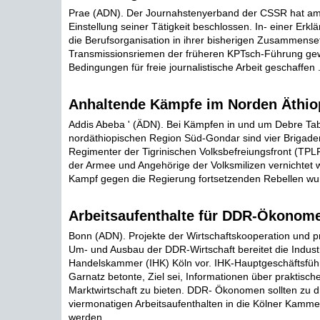
Prae (ADN). Der Journahstenyerband der CSSR hat a
Einstellung seiner Tätigkeit beschlossen. In- einer Erkl
die Berufsorganisation in ihrer bisherigen Zusammense
Transmissionsriemen der früheren KPTsch-Führung gewi
Bedingungen für freie journalistische Arbeit geschaffen .
Anhaltende Kämpfe im Norden Äthio
Addis Abeba ' (ÄDN). Bei Kämpfen in und um Debre Tab
nordäthiopischen Region Süd-Gondar sind vier Brigade
Regimenter der Tigrinischen Volksbefreiungsfront (TPL
der Armee und Angehörige der Volksmilizen vernichtet 
Kampf gegen die Regierung fortsetzenden Rebellen wurde
Arbeitsaufenthalte für DDR-Ökonome
Bonn (ADN). Projekte der Wirtschaftskooperation und pr
Um- und Ausbau der DDR-Wirtschaft bereitet die Indust
Handelskammer (IHK) Köln vor. IHK-Hauptgeschäftsfüh
Garnatz betonte, Ziel sei, Informationen über praktisc
Marktwirtschaft zu bieten. DDR- Ökonomen sollten zu dr
viermonatigen Arbeitsaufenthalten in die Kölner Kamme
werden ...