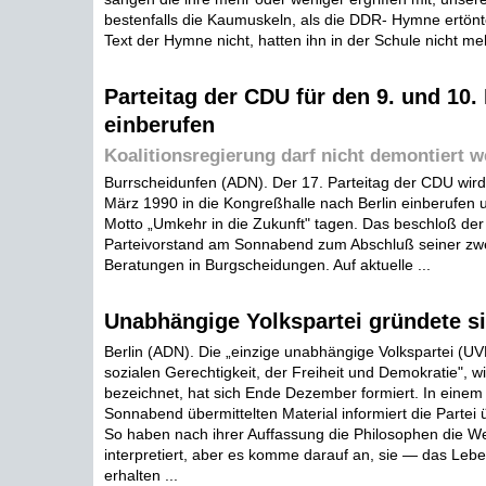
bestenfalls die Kaumuskeln, als die DDR- Hymne ertönt
Text der Hymne nicht, hatten ihn in der Schule nicht meh
Parteitag der CDU für den 9. und 10.
einberufen
Koalitionsregierung darf nicht demontiert 
Burrscheidunfen (ADN). Der 17. Parteitag der CDU wird 
März 1990 in die Kongreßhalle nach Berlin einberufen 
Motto „Umkehr in die Zukunft" tagen. Das beschloß de
Parteivorstand am Sonnabend zum Abschluß seiner zw
Beratungen in Burgscheidungen. Auf aktuelle ...
Unabhängige Yolkspartei gründete s
Berlin (ADN). Die „einzige unabhängige Volkspartei (UVP
sozialen Gerechtigkeit, der Freiheit und Demokratie", wi
bezeichnet, hat sich Ende Dezember formiert. In eine
Sonnabend übermittelten Material informiert die Partei ü
So haben nach ihrer Auffassung die Philosophen die We
interpretiert, aber es komme darauf an, sie — das Leb
erhalten ...