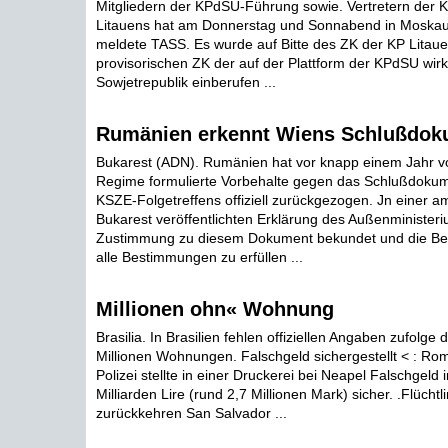
Mitgliedern der KPdSU-Führung sowie. Vertretern der
Litauens hat am Donnerstag und Sonnabend in Moskau 
meldete TASS. Es wurde auf Bitte des ZK der KP Litau
provisorischen ZK der auf der Plattform der KPdSU wir
Sowjetrepublik einberufen ...
Rumänien erkennt Wiens Schlußdoku
Bukarest (ADN). Rumänien hat vor knapp einem Jahr 
Regime formulierte Vorbehalte gegen das Schlußdoku
KSZE-Folgetreffens offiziell zurückgezogen. Jn einer 
Bukarest veröffentlichten Erklärung des Außenministeriu
Zustimmung zu diesem Dokument bekundet und die Berei
alle Bestimmungen zu erfüllen ...
Millionen ohn« Wohnung
Brasilia. In Brasilien fehlen offiziellen Angaben zufolge 
Millionen Wohnungen. Falschgeld sichergestellt < : Rom.
Polizei stellte in einer Druckerei bei Neapel Falschgeld
Milliarden Lire (rund 2,7 Millionen Mark) sicher. .Flücht
zurückkehren San Salvador ...