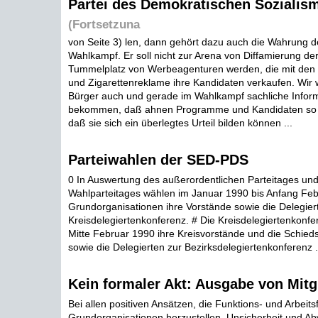
Partei des Demokratischen Sozialis
(Fortsetzuna
von Seite 3) len, dann gehört dazu auch die Wahrung 
Wahlkampf. Er soll nicht zur Arena von Diffamierung d
Tummelplatz von Werbeagenturen werden, die mit den M
und Zigarettenreklame ihre Kandidaten verkaufen. Wir 
Bürger auch und gerade im Wahlkampf sachliche Infor
bekommen, daß ahnen Programme und Kandidaten so v
daß sie sich ein überlegtes Urteil bilden können ...
Parteiwahlen der SED-PDS
0 In Auswertung des außerordentlichen Parteitages und
Wahlparteitages wählen im Januar 1990 bis Anfang Feb
Grundorganisationen ihre Vorstände sowie die Delegier
Kreisdelegiertenkonferenz. # Die Kreisdelegiertenkonfe
Mitte Februar 1990 ihre Kreisvorstände und die Schie
sowie die Delegierten zur Bezirksdelegiertenkonferenz .
Kein formaler Akt: Ausgabe von Mitg
Bei allen positiven Ansätzen, die Funktions- und Arbeits
Grundorganisationen herzustellen, Unsicherheit und Ab