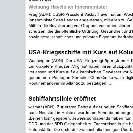
Weisung Havels an Innenminister
Prag (ADN). CSSR-Präsident Vaclav Havel hat am Wo
Innenminister' des Landes angewiesen, mit allen zu G
Mitteln-die Bevölkerung vor Gruppen von amnestierten 
schützen, die die öffentliche Ordnung, Gesundheit und
sowie gesellschaftliches und privates Eigentum bedrohen
USA-Kriegsschiffe mit Kurs auf Kol
Washington (ADN). Der USA- Flugzeugträger „John F. 
Lenkraketen- Kreuzer „Virginia" haben ihren Stützpunkt N
verlassen und Kurs auf die karibischen Gewässer vor K
genommen. Pentagon-Sprecher Chris Cimko war lediglic
Routinemanöver im Atlantik zu bestätigen ...
Schiffahrtslinie eröffnet
wismar (ADN). Zur ersten Fahrt auf der neuen Schiffahr
nach Neustadt in Holstein wurde am Sonnabendmorg
„Leinen los!" gegeben. Jeweils sonnabends haben nun 
DDR und der BRD Gelegenheit zu Tagesreisen in die b
Hafenstädte. Die erste der zweieinhalbstündigen Überfa