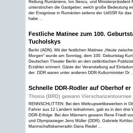
Rettung Rumäniens, Ion Iliescu, und Ministerpräsident
unterstrichen die Gastgeber, welch große Bedeutung e
der Ereignisse in Rumänien seitens der UdSSR für das
habe ...
Festliche Matinee zum 100. Geburtst
Tucholskys
Berlin (ADN). Mit der festlichen Matinee „Heute zwisch
Morgen" wurde am Sonntag, dem 100. Geburtstag Kurt 
Deutschen Theater Berlin an den zeitkritischen Publizist
Erzähler erinnert. Gäste der Veranstaltung auf Einladun
der .DDR waren unter anderen DDR-Kulturminister Dr ..
Schnelle DDR-Rodler auf Oberhof er
Thoma (BRD) gewann Vierschanzentournee /
RENNSCHLITTEN: Bei den Weltcupwettbewerben in Ob
Fahrer aus 12 Ländern teilnahmen, gab es in den drei
DDR-Erfolge: Bei den Männern gewann Rene Friedl vo
und Olympiasieger Jens Müller (DDR). Gabriele Kohlisch
Mannschaftskameradin Dana Riedel ...