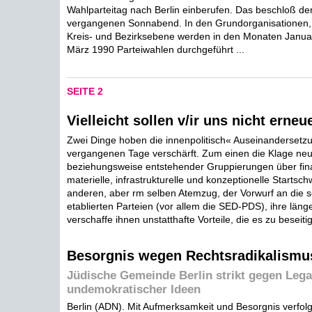
Wahlparteitag nach Berlin einberufen. Das beschloß de
vergangenen Sonnabend. In den Grundorganisationen,
Kreis- und Bezirksebene werden in den Monaten Januar
März 1990 Parteiwahlen durchgeführt ...
SEITE 2
Vielleicht sollen v/ir uns nicht erneue
Zwei Dinge hoben die innenpolitisch« Auseinandersetz
vergangenen Tage verschärft. Zum einen die Klage ne
beziehungsweise entstehender Gruppierungen über fina
materielle, infrastrukturelle und konzeptionelle Startsc
anderen, aber rm selben Atemzug, der Vorwurf an die 
etablierten Parteien (vor allem die SED-PDS), ihre läng
verschaffe ihnen unstatthafte Vorteile, die es zu beseitig
Besorgnis wegen Rechtsradikalismu
Jüdische Gemeinde Berlin strikt gegen Lega
undemokratischer Ideen
Berlin (ADN). Mit Aufmerksamkeit und Besorgnis verfolg