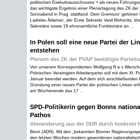
politischen Exekutivausschusses '• als neues Führungs
das wichtigste Ergebnis einer Plenartagung des ZK der 
Sonnabend in Prag .stattfand. Dem Gremium' gehören P
Ladislav Ädamec, der Erste Sekretär Vasil Mohorita, dre
Sekretäre sowie 19 ehrenamtliche Funktionäre an ...
In Polen soll eine neue Partei der Li
entstehen
Plenum des ZK der PVAP bestätigte Partei
Von unserem Korrespondenten Wolfgang R e x Warschau
Polnischen Vereinigten Arbeiterpartei soll mit dem XI. P
Januar beendet werden. Auf dem sich anschließenden K
Gründung einer neuen Partei der polnischen Linken er
am Wochenende das 17 ...
SPD-Politikerin gegen Bonns nationa
Pathos
Abwanderung aus der DDR durch konkrete H
Bonn (ADN). Mit den „bekannten Bonner Regierungssp
den letzten Wochen modern gewordenen nationalistisch