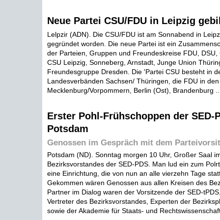
Neue Partei CSU/FDU in Leipzig gebi
Lelpzir (ADN). Die CSU/FDU ist am Sonnabend in Leipz
gegründet worden. Die neue Partei ist ein Zusammensc
der Parteien, Gruppen und Freundeskreise FDU, DSU
CSU Leipzig, Sonneberg, Arnstadt, Junge Union Thüri
Freundesgruppe Dresden. Die 'Partei CSU besteht in d
Landesverbänden Sachsen/ Thüringen, die FDU in de
Mecklenburg/Vorpommern, Berlin (Ost), Brandenburg ..
Erster Pohl-Frühschoppen der SED-
Potsdam
Genossen im Gespräch mit dem Parteivorsi
Potsdam (ND). Sonntag morgen 10 Uhr, Großer Saal i
Bezirksvorstandes der SED-PDS. Man lud ein zum Polr
eine Einrichtung, die von nun an alle vierzehn Tage stat
Gekommen wären Genossen aus allen Kreisen des Bez
Partner im Dialog waren der Vorsitzende der SED-tPDS
Vertreter des Bezirksvorstandes, Experten der Bezirks
sowie der Akademie für Staats- und Rechtswissenschaft