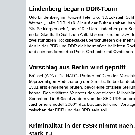
Lindenberg begann DDR-Tourn
Udo Lindenberg im Konzert Telef oto: ND/Ecksteih Suhl
Worten „Hallo DDR, daß Wir auf der Bühne stehen, hab
Straße klargemacht", begrüßte Udo Lindenberg am So
in der Stadthalle Suhl zum Auftakt seiner ersten DDR-
zweistündigen Rockspektakel überschütteten die mehr
den in der BRD und DDR gleichermaßen beliebten Roc
und sein neuformiertes Panik-Orchester mit Ovationen .
Vorschlag aus Berlin wird geprüft
Brüssel (ADN). Die NATO- Partner müßten den Vorsch
50prozentigen Reduzierung der Streitkräfte beider deut
1991 erst eingehend prüfen, bevor eine offizielle Stell
könne. Das erklärten Vertreter des westlichen Militärb
Sonnabend in Brüssel zu dem von der SED-PDS unterbr
„Sicherheitsmodell 2000", das Bestandteil einer Vertra
zwischen der DDR und der BRD sein soll ...
Kriminalität in der tSSR nimmt nach
stark zu