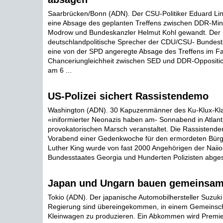
Saarbrücken/Bonn (ADN). Der CSU-Politiker Eduard Lin
eine Absage des geplanten Treffens zwischen DDR-Min
Modrow und Bundeskanzler Helmut Kohl gewandt. Der
deutschlandpolitische Sprecher der CDU/CSU- Bundesta
eine von der SPD angeregte Absage des Treffens im Fal
Chanceriungleichheit zwischen SED und DDR-Oppositio
am 6 ...
US-Polizei sichert Rassistendemo
Washington (ADN). 30 Kapuzenmänner des Ku-Klux-Kl
«iniformierter Neonazis haben am- Sonnabend in Atlant
provokatorischen Marsch veranstaltet. Die Rassistend
Vorabend einer Gedenkwoche für den ermordeten Bürge
Luther King wurde von fast 2000 Angehörigen der Naii
Bundesstaates Georgia und Hunderten Polizisten abgesi
Japan und Ungarn bauen gemeinsam
Tokio (ADN). Der japanische Automobilhersteller Suzuki
Regierung sind übereingekommen, in einem Gemeinsc
Kleinwagen zu produzieren. Ein Abkommen wird Premier