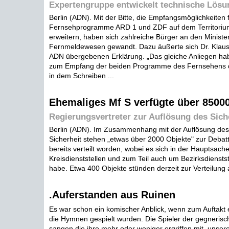
Expertengruppe entwickelt technische Lösu
Berlin (ADN). Mit der Bitte, die Empfangsmöglichkeiten 
Fernsehprogramme ARD 1 und ZDF auf dem Territoriu
erweitern, haben sich zahlreiche Bürger an den Minister
Fernmeldewesen gewandt. Dazu äußerte sich Dr. Klaus
ADN übergebenen Erklärung. „Das gleiche Anliegen h
zum Empfang der beiden Programme des Fernsehens d
in dem Schreiben ...
Ehemaliges Mf S verfügte über 85000
Regierungsvertreter zur Auflösung des Sich
Berlin (ADN). Im Zusammenhang mit der Auflösung des 
Sicherheit stehen „etwas über 2000 Objekte" zur Debat
bereits verteilt worden, wobei es sich in der Hauptsach
Kreisdienststellen und zum Teil auch um Bezirksdiensts
habe. Etwa 400 Objekte stünden derzeit zur Verteilung a
.Auferstanden aus Ruinen
Es war schon ein komischer Anblick, wenn zum Auftakt 
die Hymnen gespielt wurden. Die Spieler der gegneris
sangen die ihre mehr oder weniger ergriffen mit, unser