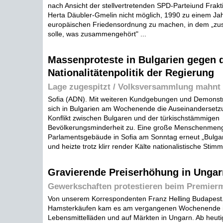
nach Ansicht der stellvertretenden SPD-Parteiund Frak
Herta Däubler-Gmelin nicht möglich, 1990 zu einem Ja
europäischen Friedensordnung zu machen, in dem „
solle, was zusammengehört" ...
Massenproteste in Bulgarien gegen 
Nationalitätenpolitik der Regierung
Lage zugespitzt / Volksversammlung mahnt
Sofia (ADN). Mit weiteren Kundgebungen und Demonstra
sich in Bulgarien am Wochenende die Auseinandersetz
Konflikt zwischen Bulgaren und der türkischstämmigen
Bevölkerungsminderheit zu. Eine große Menschenmeng
Parlamentsgebäude in Sofia am Sonntag erneut „Bulga
und heizte trotz klirr render Kälte nationalistische Stim
Gravierende Preiserhöhung in Ungar
Gewerkschaften protestieren beim Premierm
Von unserem Korrespondenten Franz Helling Budapest.
Hamsterkäufen kam es am vergangenen Wochenende 
Lebensmittelläden und auf Märkten in Ungarn. Ab heu