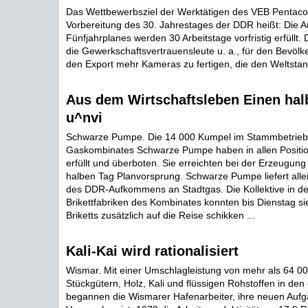
Das Wettbewerbsziel der Werktätigen des VEB Pentaco
Vorbereitung des 30. Jahrestages der DDR heißt: Die 
Fünfjahrplanes werden 30 Arbeitstage vorfristig erfüllt
die Gewerkschaftsvertrauensleute u. a., für den Bevöl
den Export mehr Kameras zu fertigen, die den Weltstan
Aus dem Wirtschaftsleben Einen hal
u^nvi
Schwarze Pumpe. Die 14 000 Kumpel im Stammbetrieb
Gaskombinates Schwarze Pumpe haben in allen Positio
erfüllt und überboten. Sie erreichten bei der Erzeugun
halben Tag Planvorsprung. Schwarze Pumpe liefert allei
des DDR-Aufkommens an Stadtgas. Die Kollektive in de
Brikettfabriken des Kombinates konnten bis Dienstag s
Briketts zusätzlich auf die Reise schikken ...
Kali-Kai wird rationalisiert
Wismar. Mit einer Umschlagleistung von mehr als 64 0
Stückgütern, Holz, Kali und flüssigen Rohstoffen in de
begannen die Wismarer Hafenarbeiter, ihre neuen Aufga