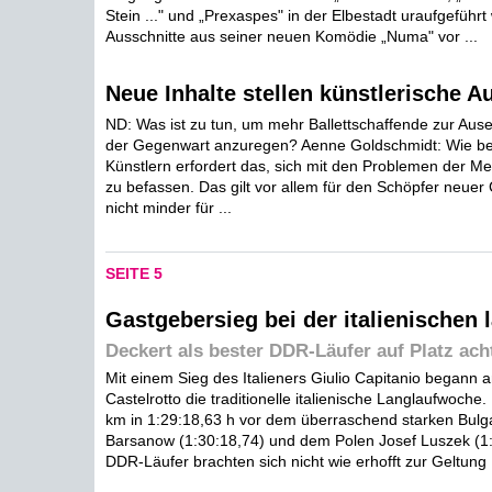
Stein ..." und „Prexaspes" in der Elbestadt uraufgeführt 
Ausschnitte aus seiner neuen Komödie „Numa" vor ...
Neue Inhalte stellen künstlerische A
ND: Was ist zu tun, um mehr Ballettschaffende zur Aus
der Gegenwart anzuregen? Aenne Goldschmidt: Wie bei
Künstlern erfordert das, sich mit den Problemen der M
zu befassen. Das gilt vor allem für den Schöpfer neue
nicht minder für ...
SEITE 5
Gastgebersieg bei der italienischen 
Deckert als bester DDR-Läufer auf Platz ach
Mit einem Sieg des Italieners Giulio Capitanio begann 
Castelrotto die traditionelle italienische Langlaufwoche
km in 1:29:18,63 h vor dem überraschend starken Bulg
Barsanow (1:30:18,74) und dem Polen Josef Luszek (1:
DDR-Läufer brachten sich nicht wie erhofft zur Geltung .