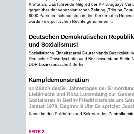
Kräfte an. Das führende Mitglied der KP Uruguays Carl
gegenüber der venezolanischen Zeitung „Tribuna Populä
6000 Patrioten schmachten in den Kerkern des Regime
wurden die politischen Rechte genommen ...
Deutschen Demokratischen Republik!
und Soxialismusl
Sozialistische Einheitspartei Deutschlands Bezirksleitung
Deutscher Gewerkschaftsbund Bezirksvorstand Berlin N
DDR Bezirksausschuß Berlin
Kampfdemonstration
anläßlich des59. Jahrestages der Ermordung
Liebknecht und Rosa Luxemburg zur Gedenk
Sozialisten in Berlin-Friedrichsfelde am So
Januar 1978, Beginn: 9 Uhr Es spricht: Joa
Kandidat des Politbüros und Sekretär des Zentralkomi
SEITE 2