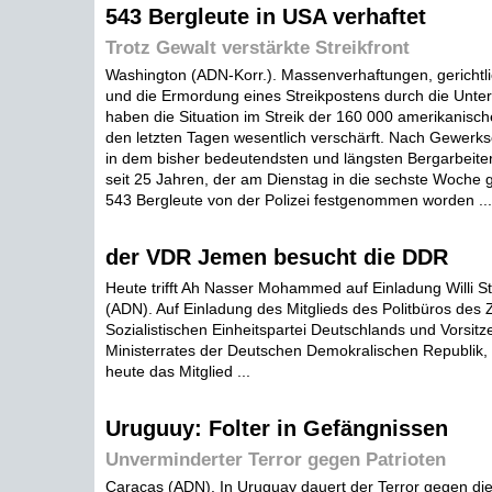
543 Bergleute in USA verhaftet
Trotz Gewalt verstärkte Streikfront
Washington (ADN-Korr.). Massenverhaftungen, gerichtl
und die Ermordung eines Streikpostens durch die Unte
haben die Situation im Streik der 160 000 amerikanisch
den letzten Tagen wesentlich verschärft. Nach Gewerk
in dem bisher bedeutendsten und längsten Bergarbeiter
seit 25 Jahren, der am Dienstag in die sechste Woche 
543 Bergleute von der Polizei festgenommen worden ...
der VDR Jemen besucht die DDR
Heute trifft Ah Nasser Mohammed auf Einladung Willi St
(ADN). Auf Einladung des Mitglieds des Politbüros des 
Sozialistischen Einheitspartei Deutschlands und Vorsit
Ministerrates der Deutschen Demokralischen Republik, Wil
heute das Mitglied ...
Uruguuy: Folter in Gefängnissen
Unverminderter Terror gegen Patrioten
Caracas (ADN). In Uruguay dauert der Terror gegen die f