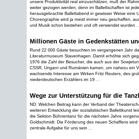
unsere Produktivität real einzuschätzen, muß der Rahm
weiter gezogen werden, denn im Ballettschaffen ist jed
herausgebrachte Ballettabend in gewisser Weise eine U
Choreographie wird ja meist immer neu geschaffen, au
und Musik schon bestehen und oft verwendet wurden ..
Millionen Gäste in Gedenkstätten u
Rund 22 000 Gäste besuchten im vergangenen Jahr das
Literaturmuseum Stavenhagen. Damit erhöhte sich ge
1976 die Zahl der Besucher, die auch aus der Sowjetuni
CSSR, Ungarn und Rumänien kamen, um nahezu ein Vi
wachsende Interesse am Wirken Fritz Reuters, des groß
niederdeutschen Erzählers im 19 ...
Wege zur Unterstützung für die Tanz
ND: Welchen Beitrag kann der Verband der Theatersch
weiteren Entwicklung der sozialistischen Ballettkunst lei
die Sektion Bühnentanz für die nächsten Jahre vorg
Goldschmidt: Die Förderung des neuen Schaffens wird 
zentrale Aufgabe für uns sein ...