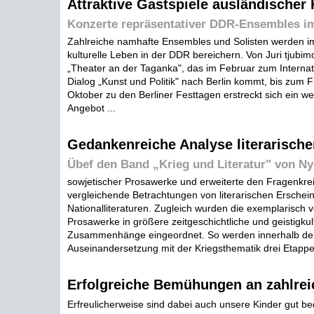
Attraktive Gastspiele ausländischer 
Konzerte repräsentativer DDR-Ensembles i
Zahlreiche namhafte Ensembles und Solisten werden i
kulturelle Leben in der DDR bereichern. Von Juri tjub
„Theater an der Taganka", das im Februar zum Internat
Dialog „Kunst und Politik" nach Berlin kommt, bis zum F
Oktober zu den Berliner Festtagen erstreckt sich ein we
Angebot ...
Gedankenreiche Analyse literarische
Übef den Band „Krieg und Literatur" von N
sowjetischer Prosawerke und erweiterte den Fragenkre
vergleichende Betrachtungen von literarischen Ersche
Nationalliteraturen. Zugleich wurden die exemplarisch v
Prosawerke in größere zeitgeschichtliche und geistigkult
Zusammenhänge eingeordnet. So werden innerhalb der 
Auseinandersetzung mit der Kriegsthematik drei Etappe*
Erfolgreiche Bemühungen an zahlre
Erfreulicherweise sind dabei auch unsere Kinder gut 