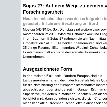
Sojus 27: Auf dem Wege zu gemein
Forschungsarbeit
Neue technische Ideen werden erfolgreich 
getestet / Erfahrene Besatzung an Bord
Moskau (ADN/ND). Seit Dienstag sind weitere zwei sowj
Kosmonauten im All — Wladimir Dshanibekow und Oleg
ihrem Baumschiff Sojus 27 nahmen sie am Nachmittag K
Orbitalstation Salut 6. Die beiden Kosmonauten sind ke
35jährige Raumschiffkommandant Wladimir Dshanibekow
Ersatzmannschaft während des sowjetisch-amerikanisch
Unternehmens ...
Ausgezeichnete Form
In den meisten Eiskunstlaufländern Europas sind die
Landesmeisterschaften, die in der Regel als letztes Qual
für die Nominierung der Europameisterschaftsteilnehme
abgeschlossen oder sind derzeit im Gange. Hält man si
Superlative, mit denen in manchen Berichten von diese
berichtet wird, dann befinden sich alle, die sich Chance
Medaillenplatz ausrechnen, schon jetzt in ausgezeichne