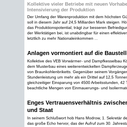
Kollektive vieler Betriebe mit neuen Vorhab
Intensivierung der Produktion
Der Umfang der Warenproduktion mit dem höchsten Gü
soll in diesem Jahr auf 24,5 Milliarden Mark steigen. Hö
das Produktionspotential, trägt zur besseren Befriedig
der Werktätigen bei, ist unabdingbar für einen effektive
letztlich zu mehr Nationaleinkommen ...
Anlagen vormontiert auf die Baustel
Kollektive des VEB Vorwärmer- und Dampfkesselbau K
dem Musterbau eines weiterentwickelten Dampferzeuge
von Braunkohlenbriketts. Gegenüber seinem Vorgänger 
Stundenleistung um mehr als ein Drittel auf 12,5 Tonn
gleichzeitiger Einsparung von 4500 Arbeitsstunden, 42
beachtliche Mengen von Einmauerungs- und Isoliermater
Enges Vertrauensverhältnis zwische
und Staat
In seinem Schlußwort hob Hans Modrow, 1. Sekretär der
das große Echo hervor, das der Aufruf zum 30. Jahrest