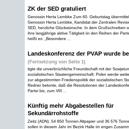
ZK der SED gratuliert
Genossin Herta Lembke Zum 60. Geburtstag übermittel
Genossin Herta Lembke, Kandidat der Zentralen Revis
SED, herzliche Glückwünsche. In dem Grußschreiben wi
ihre langjährige aktive Tätigkeit iin den Reihen der Part
heißt es: „Besondere ...
Landeskonferenz der PVAP wurde be
(Fortsetzung von Seite 1)
tigte die unverbrüchliche Freundschaft mit der Sowjetu
sozialistischen Staatengemeinschaft. Polen werde weite
zur abgestimmten Friedenspolitik der sozialistischen Sta
Redner betonte, daß die Resolutionen der Landeskonfer
Partei bis, zum VIII ...
Künftig mehr Abgabestellen für
Sekundärrohstoffe
Zeitz (ADN). 54 850 Tonnen Altpapier und 36 576 Ton
sollen in diesem Jahr im Bezirk Halle im engen Zusam