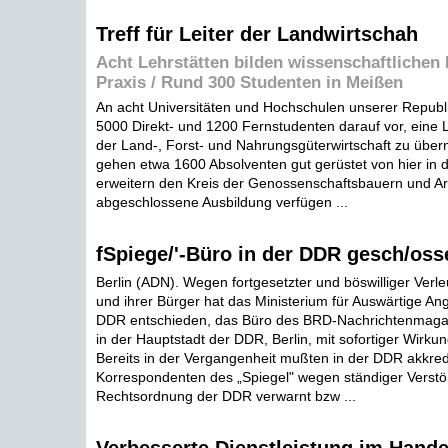
Treff für Leiter der Landwirtschah
Acht Lehrstätten bilden wissenschaftlichen
Praxis / Rund 300 Studenten in Meißen
An acht Universitäten und Hochschulen unserer Republi
5000 Direkt- und 1200 Fernstudenten darauf vor, eine L
der Land-, Forst- und Nahrungsgüterwirtschaft zu über
gehen etwa 1600 Absolventen gut gerüstet von hier in di
erweitern den Kreis der Genossenschaftsbauern und Arb
abgeschlossene Ausbildung verfügen ...
fSpiege/'-Büro in der DDR gesch/oss
Berlin (ADN). Wegen fortgesetzter und böswilliger Ve
und ihrer Bürger hat das Ministerium für Auswärtige An
DDR entschieden, das Büro des BRD-Nachrichtenmagaz
in der Hauptstadt der DDR, Berlin, mit sofortiger Wirku
Bereits in der Vergangenheit mußten in der DDR akkredi
Korrespondenten des „Spiegel" wegen ständiger Verst
Rechtsordnung der DDR verwarnt bzw ...