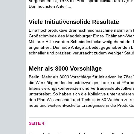
Vorgesehen ist, 1978 die Arbeitsproduktivität um 17,9 P
Den höchsten Anteil ...
Viele Initiativensolide Resultate
Eine hochproduktive Brennschneidmaschine nahm am M
Großschmiede des Magdeburger Ernst- Thälmann-Werke
Mit ihrer Hilfe werden Schmiedestücke weitgehend der 
angenähert. Die neue Anlage arbeitet gegenüber den b
schneller und präziser, verursacht zudem weniger Staub
Mehr als 3000 Vorschläge
Berlin. Mehr als 3000 Vorschläge für Initiativen im 78
die Werktätigen des Industriezweiges Lacke und F*arbe
Intensivierungskonferenzen und Vertrauensleutevollve
unterbreitet. So haben sich die Kollektive unter ande
den Plan Wissenschaft und Technik in 50 Wochen zu rea
neue und weiterentwickelte Erzeugnisse in die Produktio
SEITE 4