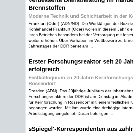
Verbesserte Dienstleistung im Hande
Brennstoffen
Moderne Technik und Schichtarbeit in der 
Frankfurt (Oder) (ADN/ND). Die Werktätigen der Bezirk
Kohlehandel Frankfurt (Oder) wollen in diesem Jahr die
ihres Betriebes besonders bei der Versorgung mit feste
weiter erhöhen. Über Vorhaben im Wettbewerb zu Ehre
Jahrestages der DDR beriet am ...
Erster Forschungsreaktor seit 20 Ja
erfolgreich
Festkolloquium zu 20 Jahre Kernforschungsi
Rossendorf
Dresden (ADN). Das 20jährige Jubiläum der Inbetriebn
Forschungsreaktors der DDR ist am Dienstag im Akademi
für Kernforschung in Rossendorf mit 'einem festlichen 
begangen worden. Mit ihm wurde eine dreitägige intern
Arbeitstagung eingeleitet. Daran beteiligen ...
sSpiegel'-Korrespondenten aus zahl