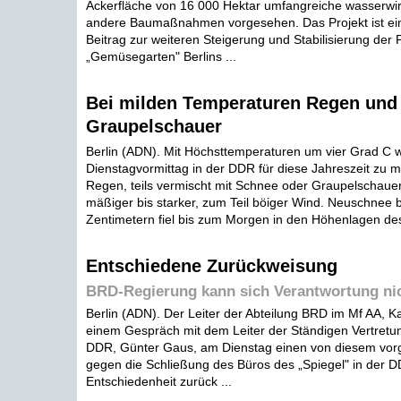
Ackerfläche von 16 000 Hektar umfangreiche wasserwirt
andere Baumaßnahmen vorgesehen. Das Projekt ist ei
Beitrag zur weiteren Steigerung und Stabilisierung der 
„Gemüsegarten" Berlins ...
Bei milden Temperaturen Regen und
Graupelschauer
Berlin (ADN). Mit Höchsttemperaturen um vier Grad C 
Dienstagvormittag in der DDR für diese Jahreszeit zu mil
Regen, teils vermischt mit Schnee oder Graupelschaue
mäßiger bis starker, zum Teil böiger Wind. Neuschnee b
Zentimetern fiel bis zum Morgen in den Höhenlagen des 
Entschiedene Zurückweisung
BRD-Regierung kann sich Verantwortung nic
Berlin (ADN). Der Leiter der Abteilung BRD im Mf AA, Kar
einem Gespräch mit dem Leiter der Ständigen Vertretu
DDR, Günter Gaus, am Dienstag einen von diesem vorg
gegen die Schließung des Büros des „Spiegel" in der DD
Entschiedenheit zurück ...