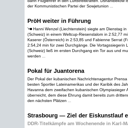
dann Fluglehrer in den Luftstreitkräften. Dshanibekow is
der Kommunistischen Partei der Sowjetunion ...
PröH weiter in Führung
'•■ Hanni Wenzel (Liechtenstein) siegte am Dienstag i
(Schweiz) in einem Weltcup-Riesenslalom in 2:52,77 m
Kaserer (Österreich) in 2:53,85 und Fabienne Serrat (Fr
2:54,24 min für zwei Durchgänge. Die Vortagssiegerin 
(Schweiz) ließ im ersten Durchgang ein Tor aus und mußt
werden ...
Pokal für Juantorena
Der Pokal der kubanischen Nachrichtenagentur Prensa 
besten Sportler Lateinamerikas und der Karibik des Ja
Havanna dem zweifachen kubanischen Olympiasieger A
überreicht, dem diese Ehrung damit bereits zum drittenm
den nächsten Plätzen ...
Strasbourg — Ziel der Eiskunstlauf e
DDR-Titelkämpfe am Wochenende in Karl-Ma