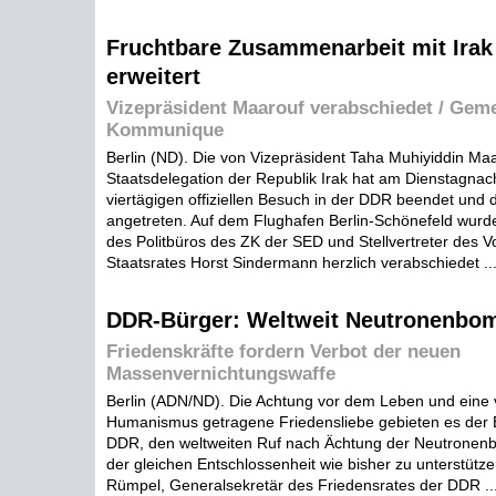
Fruchtbare Zusammenarbeit mit Irak
erweitert
Vizepräsident Maarouf verabschiedet / Ge
Kommunique
Berlin (ND). Die von Vizepräsident Taha Muhiyiddin Maa
Staatsdelegation der Republik Irak hat am Dienstagnac
viertägigen offiziellen Besuch in der DDR beendet und 
angetreten. Auf dem Flughafen Berlin-Schönefeld wurde
des Politbüros des ZK der SED und Stellvertreter des V
Staatsrates Horst Sindermann herzlich verabschiedet ..
DDR-Bürger: Weltweit Neutronenbo
Friedenskräfte fordern Verbot der neuen
Massenvernichtungswaffe
Berlin (ADN/ND). Die Achtung vor dem Leben und eine 
Humanismus getragene Friedensliebe gebieten es der 
DDR, den weltweiten Ruf nach Ächtung der Neutronenb
der gleichen Entschlossenheit wie bisher zu unterstütze
Rümpel, Generalsekretär des Friedensrates der DDR ..