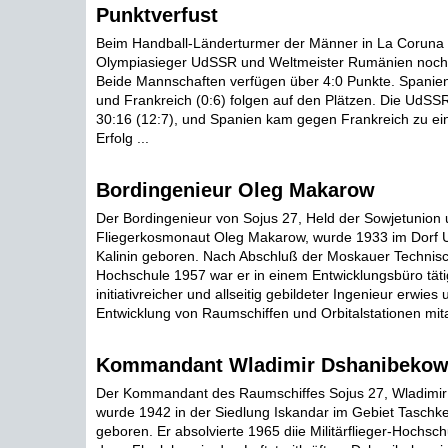
Punktverfust
Beim Handball-Länderturmer der Männer in La Coruna 
Olympiasieger UdSSR und Weltmeister Rumänien noch 
Beide Mannschaften verfügen über 4:0 Punkte. Spanien 
und Frankreich (0:6) folgen auf den Plätzen. Die UdSS
30:16 (12:7), und Spanien kam gegen Frankreich zu ei
Erfolg ...
Bordingenieur Oleg Makarow
Der Bordingenieur von Sojus 27, Held der Sowjetunion
Fliegerkosmonaut Oleg Makarow, wurde 1933 im Dorf U
Kalinin geboren. Nach Abschluß der Moskauer Techni
Hochschule 1957 war er in einem Entwicklungsbüro tätig
initiativreicher und allseitig gebildeter Ingenieur erwies
Entwicklung von Raumschiffen und Orbitalstationen mitar
Kommandant Wladimir Dshanibeko
Der Kommandant des Raumschiffes Sojus 27, Wladimir
wurde 1942 in der Siedlung Iskandar im Gebiet Taschke
geboren. Er absolvierte 1965 diie Militärflieger-Hochsc