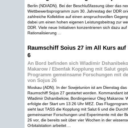
Berlin (ND/ADN). Bei der Beschlußfassung über das ne
Wettbewerbsprogramm zum 30. Jahrestag der DDR orie
zahlreiche Kollektive auf einen anspruchsvollen Gegenp
dabei um einen hohen eigenen Leistungsbeitrag zur we
DDR. Viele neue Initiativen konzentrieren sich dazu auf 
Rationalisierung ...
Raumschiff Soius 27 im All Kurs auf 
6
An Bord befinden sich Wladimir Dshanibek
Makarow / Ebenfak Kopplung mit Salut gepl
Programm gemeinsame Forschungen mit de
von Sojus 26
Moskau (ADN). In der Sowjetunion ist am Dienstag da
Raumschiff Sojus 27 gestartet worden. Kommandant ist
Wladimir Dshanibekow, Bordingenieur Oleg Makarow. 
erfolgte der Start um 13.26 Uhr MEZ. Das Flugprogra
sieht laut TASS die Kopplung mit Salut 6 und die Durch
gemeinsamer Forschungen und Experimente mit der Be
26 vor, die bereits seit über vier Wochen in der wissens
Orbitalstation arbeitet ...