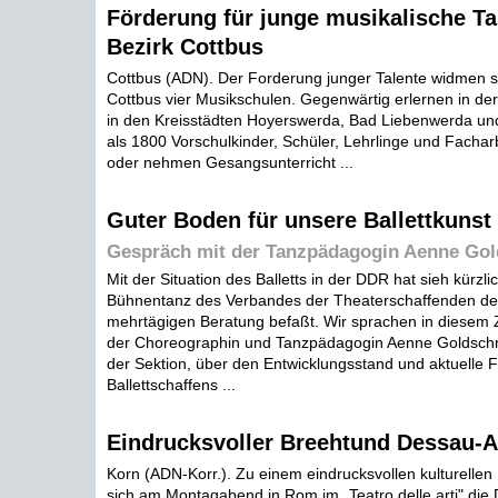
Förderung für junge musikalische Ta
Bezirk Cottbus
Cottbus (ADN). Der Forderung junger Talente widmen si
Cottbus vier Musikschulen. Gegenwärtig erlernen in der
in den Kreisstädten Hoyerswerda, Bad Liebenwerda un
als 1800 Vorschulkinder, Schüler, Lehrlinge und Facharb
oder nehmen Gesangsunterricht ...
Guter Boden für unsere Ballettkunst
Gespräch mit der Tanzpädagogin Aenne Go
Mit der Situation des Balletts in der DDR hat sieh kürzli
Bühnentanz des Verbandes der Theaterschaffenden der
mehrtägigen Beratung befaßt. Wir sprachen in diese
der Choreographin und Tanzpädagogin Aenne Goldschm
der Sektion, über den Entwicklungsstand und aktuelle 
Ballettschaffens ...
Eindrucksvoller Breehtund Dessau-
Korn (ADN-Korr.). Zu einem eindrucksvollen kulturellen 
sich am Montagabend in Rom im „Teatro delle arti" die