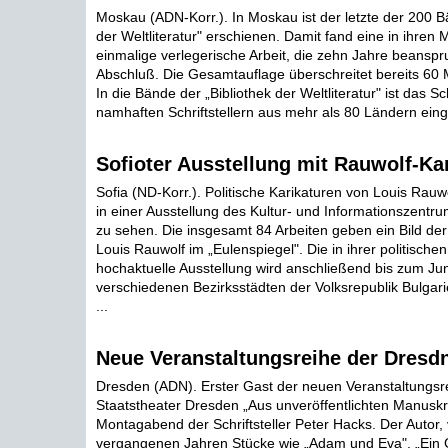
Moskau (ADN-Korr.). In Moskau ist der letzte der 200 B
der Weltliteratur" erschienen. Damit fand eine in ihren
einmalige verlegerische Arbeit, die zehn Jahre beanspru
Abschluß. Die Gesamtauflage überschreitet bereits 60 
In die Bände der „Bibliothek der Weltliteratur" ist das 
namhaften Schriftstellern aus mehr als 80 Ländern eing
Sofioter Ausstellung mit Rauwolf-Ka
Sofia (ND-Korr.). Politische Karikaturen von Louis Rauw
in einer Ausstellung des Kultur- und Informationszentr
zu sehen. Die insgesamt 84 Arbeiten geben ein Bild de
Louis Rauwolf im „Eulenspiegel". Die in ihrer politische
hochaktuelle Ausstellung wird anschließend bis zum Jun
verschiedenen Bezirksstädten der Volksrepublik Bulgar
...
Neue Veranstaltungsreihe der Dresdn
Dresden (ADN). Erster Gast der neuen Veranstaltungsr
Staatstheater Dresden „Aus unveröffentlichten Manusk
Montagabend der Schriftsteller Peter Hacks. Der Autor,
vergangenen Jahren Stücke wie „Adam und Eva", „Ein