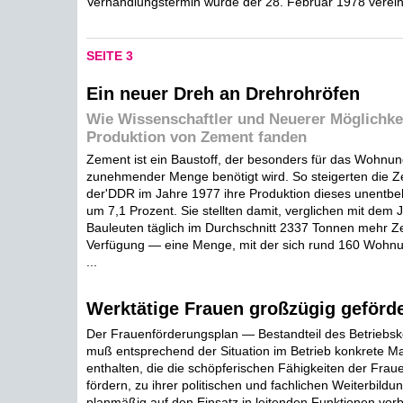
Verhandlungstermin wurde der 28. Februar 1978 verein
SEITE 3
Ein neuer Dreh an Drehrohröfen
Wie Wissenschaftler und Neuerer Möglichke
Produktion von Zement fanden
Zement ist ein Baustoff, der besonders für das Wohn
zunehmender Menge benötigt wird. So steigerten die 
der'DDR im Jahre 1977 ihre Produktion dieses unentbeh
um 7,1 Prozent. Sie stellten damit, verglichen mit dem 
Bauleuten täglich im Durchschnitt 2337 Tonnen mehr Z
Verfügung — eine Menge, mit der sich rund 160 Wohn
...
Werktätige Frauen großzügig geförde
Der Frauenförderungsplan — Bestandteil des Betriebsko
muß entsprechend der Situation im Betrieb konkrete
enthalten, die die schöpferischen Fähigkeiten der Frau
fördern, zu ihrer politischen und fachlichen Weiterbildun
planmäßig auf den Einsatz in leitenden Funktionen vorb