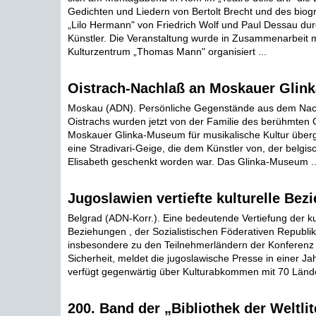
Gedichten und Liedern von Bertolt Brecht und des bio
„Lilo Hermann" von Friedrich Wolf und Paul Dessau durc
Künstler. Die Veranstaltung wurde in Zusammenarbeit 
Kulturzentrum „Thomas Mann" organisiert ...
Oistrach-Nachlaß an Moskauer Gli
Moskau (ADN). Persönliche Gegenstände aus dem Nac
Oistrachs wurden jetzt von der Familie des berühmten
Moskauer Glinka-Museum für musikalische Kultur überg
eine Stradivari-Geige, die dem Künstler von, der belgis
Elisabeth geschenkt worden war. Das Glinka-Museum ..
Jugoslawien vertiefte kulturelle Bez
Belgrad (ADN-Korr.). Eine bedeutende Vertiefung der ku
Beziehungen , der Sozialistischen Föderativen Republi
insbesondere zu den Teilnehmerländern der Konferenz 
Sicherheit, meldet die jugoslawische Presse in einer Ja
verfügt gegenwärtig über Kulturabkommen mit 70 Lände
200. Band der „Bibliothek der Weltlit