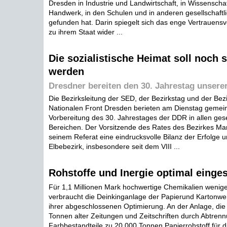
Dresden in Industrie und Landwirtschaft, in Wissenscha
Handwerk, in den Schulen und in anderen gesellschaftl
gefunden hat. Darin spiegelt sich das enge Vertrauensv
zu ihrem Staat wider ...
Die sozialistische Heimat soll noch 
werden
Dresdner bereiten den 30. Jahrestag unsere
Die Bezirksleitung der SED, der Bezirkstag und der Be
Nationalen Front Dresden berieten am Dienstag gemei
Vorbereitung des 30. Jahrestages der DDR in allen gese
Bereichen. Der Vorsitzende des Rates des Bezirkes Man
seinem Referat eine eindrucksvolle Bilanz der Erfolge un
Elbebezirk, insbesondere seit dem VIII ...
Rohstoffe und Inergie optimal einges
Für 1,1 Millionen Mark hochwertige Chemikalien wenige
verbraucht die Deinkinganlage der Papierund Kartonw
ihrer abgeschlossenen Optimierung. An der Anlage, die 
Tonnen alter Zeitungen und Zeitschriften durch Abtren
Farbbestandteile zu 20 000 Tonnen Papierrohstoff für d