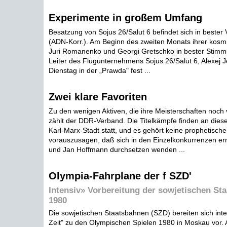
Experimente in großem Umfang
Besatzung von Sojus 26/Salut 6 befindet sich in beste
(ADN-Korr.). Am Beginn des zweiten Monats ihrer kosm
Juri Romanenko und Georgi Gretschko in bester Stimmun
Leiter des Flugunternehmens Sojus 26/Salut 6, Alexej J
Dienstag in der „Prawda" fest ...
Zwei klare Favoriten
Zu den wenigen Aktiven, die ihre Meisterschaften noch 
zählt der DDR-Verband. Die Titelkämpfe finden an di
Karl-Marx-Stadt statt, und es gehört keine prophetisch
vorauszusagen, daß sich in den Einzelkonkurrenzen er
und Jan Hoffmann durchsetzen wenden ...
Olympia-Fahrplane der f SZD'
Intensiv» Vorbereitung der sowjetischen St
1980
Die sowjetischen Staatsbahnen (SZD) bereiten sich inte
Zeit" zu den Olympischen Spielen 1980 in Moskau vor.