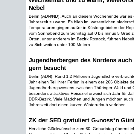
Wechsemaft und zu warm, vielerorts 
Nebel
Berlin (ADN/ND). Auch an diesem Wochenende war es e
Jahreszeit zu warm. Es blieb im. wesentlichen niedersch
Temperaturen gingen außer in Küstengebieten der Repu
vom Sonnabend zum Sonntag auf 0 bis minus 5 Grad z
Orten, unter anderem im Bezirk Rostock, führten Nebe
zu Sichtweiten unter 100 Metern ...
Jugendherbergen des Nordens auch 
gern besucht
Berlin (ADN). Rund 1,2 Millionen Jugendliche verbrach
Jahr einen Teil ihrer Ferien in einem der 266 Objekte d
Jugendherbergswesens zwischen Thüringer Wald und O
besonders attraktives Reiseziel erweist sich Jahr für Ja
DDR-Bezirk. Viele Mädchen und Jungen möchten auch i
Jahreszeit dort einen kurzen Winterurlaub verleben ...
ZK der SED gratuliert G«noss*n Gün
Herzliche Glückwünsche zum 60. Geburtstag übermitte