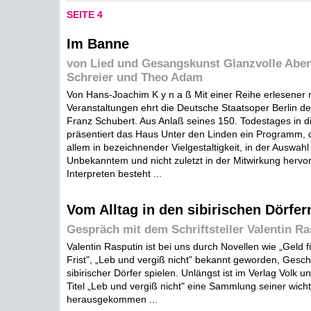
SEITE 4
Im Banne
von Lied und Gesangskunst Glanzvolle Aben
Schreier und Theo Adam
Von Hans-Joachim K y n a ß Mit einer Reihe erlesener 
Veranstaltungen ehrt die Deutsche Staatsoper Berlin 
Franz Schubert. Aus Anlaß seines 150. Todestages in 
präsentiert das Haus Unter den Linden ein Programm, 
allem in bezeichnender Vielgestaltigkeit, in der Auswahl
Unbekanntem und nicht zuletzt in der Mitwirkung hervo
Interpreten besteht ...
Vom Alltag in den sibirischen Dörfer
Gespräch mit dem Schriftsteller Valentin Ra
Valentin Rasputin ist bei uns durch Novellen wie „Geld fü
Frist", „Leb und vergiß nicht" bekannt geworden, Geschi
sibirischer Dörfer spielen. Unlängst ist im Verlag Volk 
Titel „Leb und vergiß nicht" eine Sammlung seiner wich
herausgekommen ...