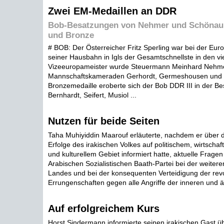
Zwei EM-Medaillen an DDR
Bob-Besatzungen von Nehmer und Schönau h
und Bronze
# BOB: Der Österreicher Fritz Sperling war bei der Eur
seiner Hausbahn in Igls der Gesamtschnellste in den vi
Vizeeuropameister wurde Steuermann Meinhard Nehme
Mannschaftskameraden Gerhordt, Germeshousen und 
Bronzemedaille eroberte sich der Bob DDR III in der B
Bernhardt, Seifert, Musiol ...
Nutzen für beide Seiten
Taha Muhiyiddin Maarouf erläuterte, nachdem er über 
Erfolge des irakischen Volkes auf politischem, wirtschaf
und kulturellem Gebiet informiert hatte, aktuelle Fragen 
Arabischen Sozialistischen Baath-Partei bei der weiter
Landes und bei der konsequenten Verteidigung der rev
Errungenschaften gegen alle Angriffe der inneren und ä
Auf erfolgreichem Kurs
Horst Sindermann informierte seinen irakischen Gast üb