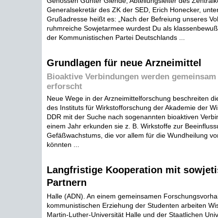
Genossen Günter Glende, Abteilungsleiter des Zentralk
Generalsekretär des ZK der SED, Erich Honecker, unte
Grußadresse heißt es: „Nach der Befreiung unseres Vol
ruhmreiche Sowjetarmee wurdest Du als klassenbewußte
der Kommunistischen Partei Deutschlands ...
Grundlagen für neue Arzneimittel
Bioaktive Verbindungen werden gemeinsam
erforscht
Neue Wege in der Arzneimittelforschung beschreiten di
des Instituts für Wirkstofforschung der Akademie der W
DDR mit der Suche nach sogenannten bioaktiven Verbi
einem Jahr erkunden sie z. B. Wirkstoffe zur Beeinflus
Gefäßwachstums, die vor allem für die Wundheilung v
könnten ...
Langfristige Kooperation mit sowjet
Partnern
Halle (ADN). An einem gemeinsamen Forschungsvorha
kommunistischen Erziehung der Studenten arbeiten Wis
Martin-Luther-Universität Halle und der Staatlichen Univ