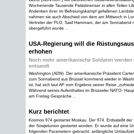
Wochenende Tausende Palästinenser in allen Teilen Li
Andenken ihrer im Befreiungskampf gefallenen Landsle
nahmen sie auch Abschied von dem am Mittwoch in Lo
Vertreter der PLO, Said Hammani, der am Sonnabend n
übergeführt wurde ...
USA-Regierung will die Rüstungsau
erhohen
Noch mehr amerikanische Soldaten werden
entsandt
Washington (ADN). Der amerikanische Präsident Carter,
zum Sonnabend aus Brüssel kommend wieder in Washin
ist, hat sich laut AP vom Ergebnis seiner Reise „zufriede
Während seines Aufenthaltes im Brüsseler NATO- Haupt
am Freitag Gespräche ...
Kurz berichtet
Kosmos 974 gestartet Moskau. Der 974. Erdsatellit der 
der Sowjetunion gestartet worden. Er wurde auf eine U
folgenden Parametern gebracht: anfängliche Umlaufzeit