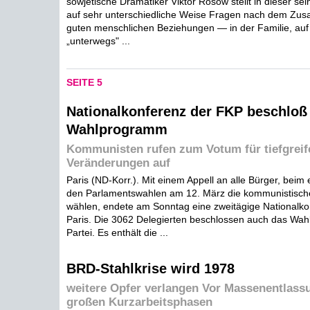
sowjetische Dramatiker Viktor Rosow stellt in dieser sei
auf sehr unterschiedliche Weise Fragen nach dem Zu
guten menschlichen Beziehungen — in der Familie, auf 
„unterwegs" ...
SEITE 5
Nationalkonferenz der FKP beschloß
Wahlprogramm
Kommunisten rufen zum Votum für tiefgrei
Veränderungen auf
Paris (ND-Korr.). Mit einem Appell an alle Bürger, beim
den Parlamentswahlen am 12. März die kommunistisch
wählen, endete am Sonntag eine zweitägige Nationalko
Paris. Die 3062 Delegierten beschlossen auch das Wa
Partei. Es enthält die ...
BRD-Stahlkrise wird 1978
weitere Opfer verlangen Vor Massenentlass
großen Kurzarbeitsphasen