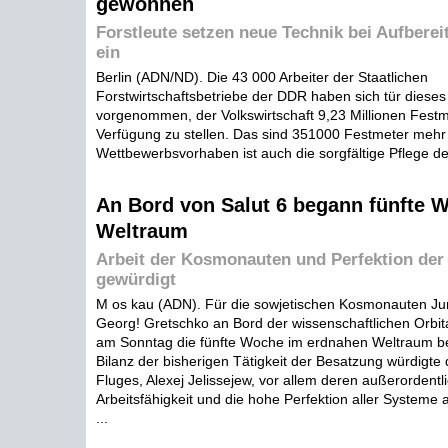
gewonnen
Forstleute setzen neue Technik bei Aufbere
ein
Berlin (ADN/ND). Die 43 000 Arbeiter der Staatlichen
Forstwirtschaftsbetriebe der DDR haben sich tür dieses
vorgenommen, der Volkswirtschaft 9,23 Millionen Fest
Verfügung zu stellen. Das sind 351000 Festmeter mehr 
Wettbewerbsvorhaben ist auch die sorgfältige Pflege de
An Bord von Salut 6 begann fünfte 
Weltraum
Arbeit der Kosmonauten und Perfektion der
gewürdigt
M os kau (ADN). Für die sowjetischen Kosmonauten J
Georg! Gretschko an Bord der wissenschaftlichen Orbital
am Sonntag die fünfte Woche im erdnahen Weltraum be
Bilanz der bisherigen Tätigkeit der Besatzung würdigte 
Fluges, Alexej Jelissejew, vor allem deren außerordentl
Arbeitsfähigkeit und die hohe Perfektion aller Systeme 
...