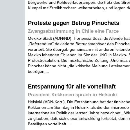
Bergwerke und Kohleverladerampen, die trotz des Stre
Kumpel mit Streikbrechern weiterarbeiten, und legten den 
Proteste gegen Betrug Pinochets
Zwangsabstimmung in Chile eine Farce
Mexiko-Stadt (ADN/ND). Hortensia Bussi de Allende hat
„Referendum" deklarierte Betrugsmanöver des Pinoche
verurteilt. Sie übergab gemeinsam mit anderen leitenden
Mexiko lebenden Chilenen im Sitz der UNO in Mexiko- S
Protestresolution. Die mexikanische Zeitung „Uno mas un
Pinochet könne nicht „die kritische Meinung Lateinamer
betrügen ...
Entspannung für alle vorteilhaft
Präsident Kekkonen sprach in Helsinki
Helsinki (ADN-Korr.). Die Entspännung hat der finnische
Kekkonen am Sonntag in Helsinki als die dominierende
internationalen Politik der letzten Jahre bezeichnet. „W
zu glauben, daß sich diese Entwicklung fortsetzt, denn sie
Beteiligten vorteilhaft ...