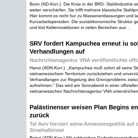
Bonn (ND-Korr.). Die Krise in der BRD- Stahlindustrie w
weiter verschärfen. Sie trifft mehrere klassische Stahlp
Hier kommt es nicht hur zu Massenentlassungen und l
Kurzarbeitsperioden. Die sozialökonomische Struktur g
und löst Kettenreaktionen in vielen Bereichen aus ...
SRV fordert Kampuchea erneut iu so
Verhandlungen auf
Nachrichtenagentur VNA veröffentlichte offi
Hanoi (ADN-Korr.). „Kampuchea muß sofort all seine Str
vietnamesischem Territorium zurückziehen und unverzü
Verhandlangen zur Regelung des Grenzproblems zwis
aufnehmen." Das wird am Sonnabend in einer offizielle
vietnamesischen Nachrichtenagentur VNA unterstrichen 
Palästinenser weisen Plan Begins e
zurück
Tel Aviv forciert seine Annexionspolitik auf 
Sinaihalbinsei
Beirut (ADN-Korr.) Mit zahlreichen Gedenkveranstaltu