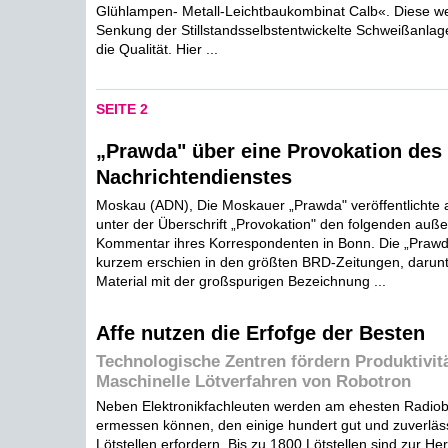
Glühlampen- Metall-Leichtbaukombinat Calb«. Diese we
Senkung der Stillstandsselbstentwickelte Schweißanlag
die Qualität. Hier ...
SEITE 2
„Prawda" über eine Provokation des
Nachrichtendienstes
Moskau (ADN), Die Moskauer „Prawda" veröffentlicht
unter der Überschrift „Provokation" den folgenden auße
Kommentar ihres Korrespondenten in Bonn. Die „Prawda
kurzem erschien in den größten BRD-Zeitungen, darunter
Material mit der großspurigen Bezeichnung ...
Affe nutzen die Erfofge der Besten
Technologische Zentren fördern Produktivit
Maschinelle Lötverfahren von Robotron
Neben Elektronikfachleuten werden am ehesten Radiob
ermessen können, den einige hundert gut und zuverläss
Lötstellen erfordern. Bis zu 1800 Lötstellen sind zur Her