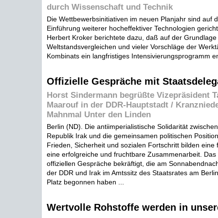
durch Wissenschaft und Technik
Die Wettbewerbsinitiativen im neuen Planjahr sind auf d
Einführung weiterer hocheffektiver Technologien gericht
Herbert Kroker berichtete dazu, daß auf der Grundlage
Weltstandsvergleichen und vieler Vorschläge der Werkt
Kombinats ein langfristiges Intensivierungsprogramm en
Offizielle Gespräche mit Staatsdeleg
Horst Sindermann begrüßte Vizepräsident T
Maarouf in der DDR-Hauptstadt / Kranznied
Mahnmal Unter den Linden
Berlin (ND). Die antiimperialistische Solidarität zwisch
Republik Irak und die gemeinsamen politischen Positi
Frieden, Sicherheit und sozialen Fortschritt bilden eine
eine erfolgreiche und fruchtbare Zusammenarbeit. Da
offiziellen Gespräche bekräftigt, die am Sonnabendnac
der DDR und Irak im Amtssitz des Staatsrates am Berli
Platz begonnen haben ...
Wertvolle Rohstoffe werden in unse