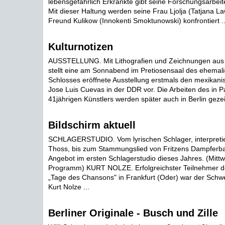
lebensgefährlich Erkrankte gibt seine Forschungsarbeite
Mit dieser Haltung werden seine Frau Ljolja (Tatjana L
Freund Kulikow (Innokenti Smoktunowski) konfrontiert ..
Kulturnotizen
AUSSTELLUNG. Mit Lithografien und Zeichnungen aus
stellt eine am Sonnabend im Pretiosensaal des ehemal
Schlosses eröffnete Ausstellung erstmals den mexikanisc
Jose Luis Cuevas in der DDR vor. Die Arbeiten des in P
41jährigen Künstlers werden später auch in Berlin gezeig
Bildschirm aktuell
SCHLAGERSTUDIO. Vom lyrischen Schlager, interpretie
Thoss, bis zum Stammungslied von Fritzens Dampferba
Angebot im ersten Schlagerstudio dieses Jahres. (Mittwo
Programm) KURT NOLZE. Erfolgreichster Teilnehmer de
„Tage des Chansons" in Frankfurt (Oder) war der Schwe
Kurt Nolze ...
Berliner Originale - Busch und Zille