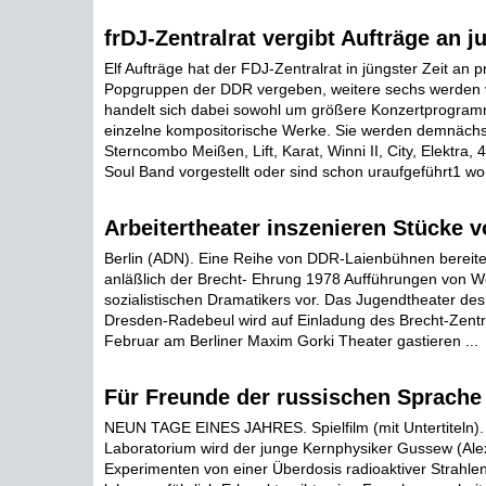
frDJ-Zentralrat vergibt Aufträge an 
Elf Aufträge hat der FDJ-Zentralrat in jüngster Zeit an pro
Popgruppen der DDR vergeben, weitere sechs werden v
handelt sich dabei sowohl um größere Konzertprogra
einzelne kompositorische Werke. Sie werden demnächs
Sterncombo Meißen, Lift, Karat, Winni II, City, Elektra
Soul Band vorgestellt oder sind schon uraufgeführt1 wor
Arbeitertheater inszenieren Stücke 
Berlin (ADN). Eine Reihe von DDR-Laienbühnen bereite
anläßlich der Brecht- Ehrung 1978 Aufführungen von 
sozialistischen Dramatikers vor. Das Jugendtheater de
Dresden-Radebeul wird auf Einladung des Brecht-Zen
Februar am Berliner Maxim Gorki Theater gastieren ...
Für Freunde der russischen Sprache
NEUN TAGE EINES JAHRES. Spielfilm (mit Untertiteln).
Laboratorium wird der junge Kernphysiker Gussew (Alex
Experimenten von einer Überdosis radioaktiver Strahlen