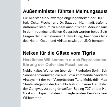
Außenminister führten Meinungsaus
Die Minister für Auswärtige Angelegenheiten der DDR u
Irak, Oskar Fischer und Dr. Saadoun Hammadi, trafen
Außenministerium zu einem ausführlichen Meinungsa
In dem freundschaftlichen Gespräch wurden beide Seite
Fragen der internationalen Entwicklung, besonders hins
des Nahen Osten und Afrikas sowie der UNO beraten ..
Nelken iür die Gäste vom Tigris
Herzliches Willkommen durch Repräsentant
Ehrung der Opfer des Faschismus
Neblig-kaltes Wetter lag über dem Flughafen Berlin-Sch
Sonnabendvormittag die aus Sofia kommende Sonderma
Airways mit der von Vizepräsident Taha Muhiyiddin Maa
Staatsdelegation der Republik Irak in unserer Hauptsta
der Gangway zu der grünweißen Boeing 727 entbot Ho
Gast vom Tigris und den ihn begleitenden Persönlichkei
Willkommen ...