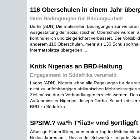
116 Oberschulen in einem Jahr über
Gute Bedingungen für Bildungsarbeit
Berlin (ADN) Die materiellen Bedingungen zur weiteren i
Ausgestaltung der sozialistischen Oberschule wurden 
kontinuierlich und zielgerichtet verbessert. Der Volksbi
anderem 116 Oberschulen, mehr als 130 Schulsporthal
Internatsplätze übergeben ...
Kritik Nigerias an BRD-Haltung
Engagement in Südafrika verurteilt
Lagos (ADN). Nigeria lehne alle Regelungen für das südl
nicht zu urlfebhängigen afrikanischen Mehrheitsregieru
Ziel müsse durch Verhandlungen erreicht werden. Das e
Außenminister Nigerias, Joseph Garba. Scharf kritisiert
BRD zu Südafrika ...
SPSIW.? wa*h T*iiä3« vmd §ortliggft
Allseitige Planerfüllung vom ersten Tag Im Mittelpunkt
Brides Jahres an -, Devise der Schweißer im gade „Sara