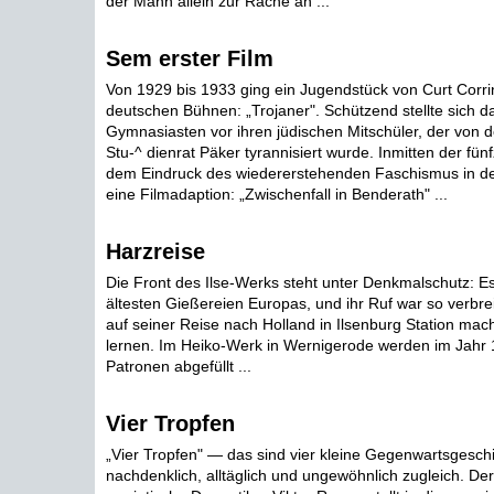
der Mann allein zur Rache an ...
Sem erster Film
Von 1929 bis 1933 ging ein Jugendstück von Curt Corri
deutschen Bühnen: „Trojaner". Schützend stellte sich d
Gymnasiasten vor ihren jüdischen Mitschüler, der von 
Stu-^ dienrat Päker tyrannisiert wurde. Inmitten der fünf
dem Eindruck des wiedererstehenden Faschismus in de
eine Filmadaption: „Zwischenfall in Benderath" ...
Harzreise
Die Front des Ilse-Werks steht unter Denkmalschutz: Es 
ältesten Gießereien Europas, und ihr Ruf war so verbrei
auf seiner Reise nach Holland in Ilsenburg Station mac
lernen. Im Heiko-Werk in Wernigerode werden im Jahr 
Patronen abgefüllt ...
Vier Tropfen
„Vier Tropfen" — das sind vier kleine Gegenwartsgeschi
nachdenklich, alltäglich und ungewöhnlich zugleich. De