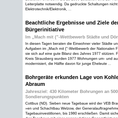
Leiterplatte notwendig. Da gedruckte Schaltungen nicht 
Elektrotechnik/Elektronik, ...
Beachtliche Ergebnisse und Ziele de
Bürgerinitiative
Im „Mach mit ("-Wettbewerb Städte und Dör
In diesen Tagen beraten die Einwohner vieler Städte 
Aufgaben im „Mach mit {"-Wettbewerb der Nationalen F
sie sich auf eine gute Bilanz des Jahres 1977 stützen. 
Kreis Strausberg wurden 1977 Wohnungen um- und au
modernisiert, die Hälfte davon für junge Eheleute ...
Bohrgeräte erkunden Lage von Kohle
Abraum
Jahresziel: 430 Kilometer Bohrungen an 500
Sondierungspunkten
Cottbus (ND). Sieben neue Tagebaue wird der VEB Br
»en und Schachtbau Welzow, der Generalauftragnehme
Tagebauinvestitlonen, bis 1980 erschließen. Damit siche