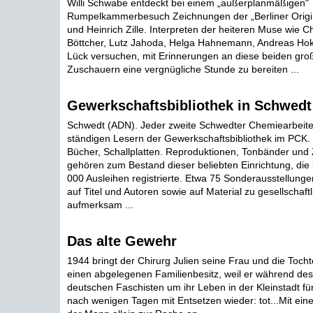
Willi Schwabe entdeckt bei einem „außerplanmäßigen"
Rumpelkammerbesuch Zeichnungen der „Berliner Origi
und Heinrich Zille. Interpreten der heiteren Muse wie C
Böttcher, Lutz Jahoda, Helga Hahnemann, Andreas Ho
Lück versuchen, mit Erinnerungen an diese beiden gro
Zuschauern eine vergnügliche Stunde zu bereiten ...
Gewerkschaftsbibliothek in Schwedt 
Schwedt (ADN). Jeder zweite Schwedter Chemiearbeiter
ständigen Lesern der Gewerkschaftsbibliothek im PCK
Bücher, Schallplatten. Reproduktionen, Tonbänder und Z
gehören zum Bestand dieser beliebten Einrichtung, die 
000 Ausleihen registrierte. Etwa 75 Sonderausstellung
auf Titel und Autoren sowie auf Material zu gesellschaf
aufmerksam ...
Das alte Gewehr
1944 bringt der Chirurg Julien seine Frau und die Tochter
einen abgelegenen Familienbesitz, weil er während de
deutschen Faschisten um ihr Leben in der Kleinstadt fürc
nach wenigen Tagen mit Entsetzen wieder: tot...Mit eine