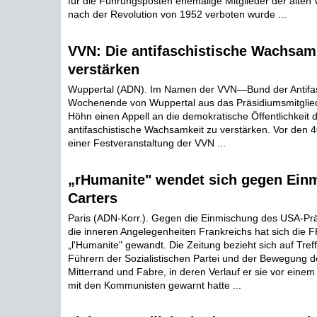
für die Führungsposten ehemalige Mitglieder der alten
nach der Revolution von 1952 verboten wurde ...
VVN: Die antifaschistische Wachsam
verstärken
Wuppertal (ADN). Im Namen der VVN—Bund der Antifas
Wochenende von Wuppertal aus das Präsidiumsmitglied
Höhn einen Appell an die demokratische Öffentlichkeit 
antifaschistische Wachsamkeit zu verstärken. Vor den 
einer Festveranstaltung der VVN ...
„rHumanite" wendet sich gegen Ein
Carters
Paris (ADN-Korr.). Gegen die Einmischung des USA-Prä
die inneren Angelegenheiten Frankreichs hat sich die 
„l'Humanite" gewandt. Die Zeitung bezieht sich auf Tref
Führern der Sozialistischen Partei und der Bewegung d
Mitterrand und Fabre, in deren Verlauf er sie vor ei
mit den Kommunisten gewarnt hatte ...