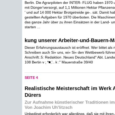
Berlin. Die Agrarpiloten der INTER- FLUG haben 1970 u
mit Dünger'versorgt, auf 1,1 Millionen Hektar Pflanzens
' und auf 14 000 Hektar Brotgetreide ge-. sät. Damit ha
gestellten Aufgaben für 1970 überboten. Die Maschin
das ganze Jahr über zu ihren Einsätzen in der Land- un
starten ...
kung unserer Arbeiter-und-Bauern-Ma
Dieser Erfahrungsaustausch ist eröffnet. Wer bittet als
Schreiben auch Si« uns, wi» Si« den Wettbewerb führe
Anschrift:.5: Redaktion .Neues Deutschland" Abt. Landwir
108 Bertin v ; *■,'.. k :" Mauerstraße 39/40
SEITE 4
Realistische Meisterschaft im Werk 
Dürers
Zur Aufnahme künstlerischer Traditionen im
Von Joachim Uh'litzsch
Unbedingt erforderlich war allerdings, daß sie mit ihre