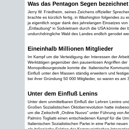
Was das Pentagon Segen bezeichnet
Jerry W. Friedheim, seines Zeichens offizieller Sprech
brachte es kürzlich fertig, in Washington folgendes zu e
ja eigentlich sogar dank des jahrelangen Einsatzes von
„Entlaubung* in Südvietnam durch die USA könnte der b
undurchdringliche Wald des Landes endlich gerodet wer
Eineinhalb Millionen Mitglieder
Im Kampf um die Verteidigung der Interessen der Arbeit
Werktätigen gegenüber den pausenlosen Angriffen der
Monopolbourgeoisde konnte die .Italienische Kommunist
Einfluß unter den Massen ständig erweitern und festigen
bei ihrer Gründung 50 000 Mitglieder, so waren es am 30
Unter dem Einfluß Lenins
Unter dem unmittelbaren Einfluß der Lehren Lenins un
Großen Sozialistischen Oktoberrevolution hatte insbes
um die Zeitschrift „Ordine Nuovo" unter Führung von A
Palmiro Togliatti einen entschiedenen Kampf für die U
Italienischen Sozialistischen Partei in eine Partei neuen