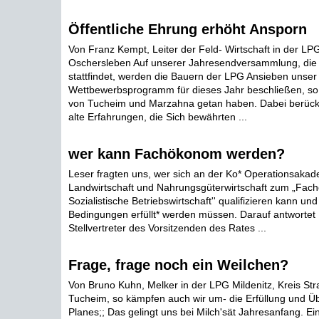
Öffentliche Ehrung erhöht Ansporn
Von Franz Kempt, Leiter der Feld- Wirtschaft in der LP
Oschersleben Auf unserer Jahresendversammlung, d
stattfindet, werden die Bauern der LPG Ansieben unser
Wettbewerbsprogramm für dieses Jahr beschließen, so
von Tucheim und Marzahna getan haben. Dabei berücks
alte Erfahrungen, die Sich bewährten ...
wer kann Fachökonom werden?
Leser fragten uns, wer sich an der Ko* Operationsakad
Landwirtschaft und Nahrungsgüterwirtschaft zum „Fa
Sozialistische Betriebswirtschaft'' qualifizieren kann un
Bedingungen erfüllt* werden müssen. Darauf antwortet D
Stellvertreter des Vorsitzenden des Rates ...
Frage, frage noch ein Weilchen?
Von Bruno Kuhn, Melker in der LPG Mildenitz, Kreis Str
Tucheim, so kämpfen auch wir um- die Erfüllung und Üb
Planes;; Das gelingt uns bei Milch'sät Jahresanfang. Ei