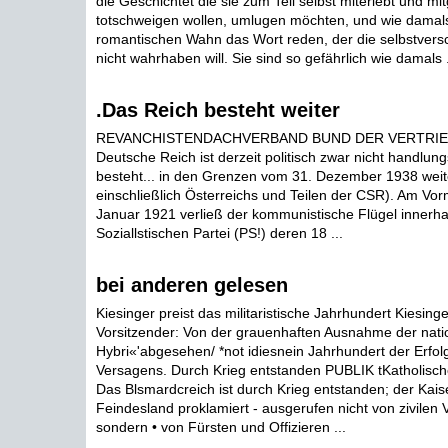
die Geschichtet die sie zum Teil selbst miterlebt und mi
totschweigen wollen, umlugen möchten, und wie damal
romantischen Wahn das Wort reden, der die selbstversc
nicht wahrhaben will. Sie sind so gefährlich wie damals .
.Das Reich besteht weiter
REVANCHISTENDACHVERBAND BUND DER VERTRIE
Deutsche Reich ist derzeit politisch zwar nicht handlung
besteht... in den Grenzen vom 31. Dezember 1938 weite
einschließlich Österreichs und Teilen der CSR). Am Vor
Januar 1921 verließ der kommunistische Flügel innerhal
Soziallstischen Partei (PS!) deren 18 ...
bei anderen gelesen
Kiesinger preist das militaristische Jahrhundert Kiesing
Vorsitzender: Von der grauenhaften Ausnahme der natio
Hybri«'abgesehen/ *not idiesnein Jahrhundert der Erfo
Versagens. Durch Krieg entstanden PUBLIK tKatholisch
Das Blsmardcreich ist durch Krieg entstanden; der Kais
Feindesland proklamiert - ausgerufen nicht von zivilen V
sondern • von Fürsten und Offizieren ...