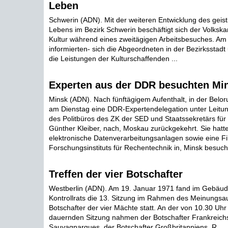
Leben
Schwerin (ADN). Mit der weiteren Entwicklung des geisti
Lebens im Bezirk Schwerin beschäftigt sich der Volks
Kultur während eines zweitägigen Arbeitsbesuches. Am
informierten- sich die Abgeordneten in der Bezirksstadt
die Leistungen der Kulturschaffenden ...
Experten aus der DDR besuchten Mi
Minsk (ADN). Nach fünftägigem Aufenthalt, in der Belor
am Dienstag eine DDR-Expertendelegation unter Leitu
des Politbüros des ZK der SED und Staatssekretärs für
Günther Kleiber, nach, Moskau zurückgekehrt. Sie hatte 
elektronische Datenverarbeitungsanlagen sowie eine Fil
Forschungsinstituts für Rechentechnik in, Minsk besucht
Treffen der vier Botschafter
Westberlin (ADN). Am 19. Januar 1971 fand im Gebäu
Kontrollrats die 13. Sitzung im Rahmen des Meinungsa
Botschafter der vier Mächte statt. An der von 10.30 Uhr
dauernden Sitzung nahmen der Botschafter Frankreichs
Sauvagnargues, der Botschafter Großbritanniens, R ...