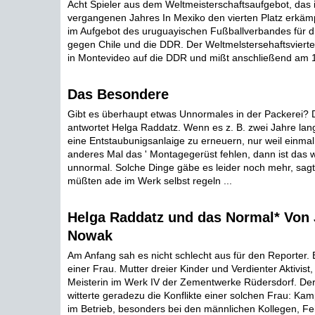
Acht Spieler aus dem Weltmeisterschaftsaufgebot, das 
vergangenen Jahres In Mexiko den vierten Platz erkämp
im Aufgebot des uruguayischen Fußballverbandes für d
gegen Chile und die DDR. Der Weltmelstersehaftsvierte .
in Montevideo auf die DDR und mißt anschließend am 13
Das Besondere
Gibt es überhaupt etwas Unnormales in der Packerei? D
antwortet Helga Raddatz. Wenn es z. B. zwei Jahre lang 
eine Entstaubunigsanlaige zu erneuern, nur weil einmal
anderes Mal das ' Montagegerüst fehlen, dann ist das 
unnormal. Solche Dinge gäbe es leider noch mehr, sagt
müßten ade im Werk selbst regeln ...
Helga Raddatz und das Normal* Von
Nowak
Am Anfang sah es nicht schlecht aus für den Reporter.
einer Frau. Mutter dreier Kinder und Verdienter Aktivis
Meisterin im Werk IV der Zementwerke Rüdersdorf. De
witterte geradezu die Konflikte einer solchen Frau: K
im Betrieb, besonders bei den männlichen Kollegen, Fehl