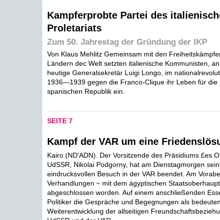
Kampferprobte Partei des italienisc
Proletariats
Zum 50. Jahrestag der Gründung der IKP
Von Klaus Mehlitz Gemeinsam mit den Freiheitskämpfer
Ländern dec Welt setzten italienische Kommunisten, an 
heutige Generalsekretär Luigi Longo, im nationalrevolu
1936—1939 gegen die Franco-Clique ihr Leben für die
spanischen Republik ein.
SEITE 7
Kampf der VAR um eine Friedenslös
Kairo (ND'ADN). Der Vorsitzende des Präsidiums £es O
UdSSR, Nikolai Podgorny, hat am Dienstagmorgen sein
eindrucksvollen Besuch in der VAR beendet. Am Vorab
Verhandlungen ~ mit dem ägyptischen Staatsoberhaupt
abgeschlossen worden. Auf einem anschließenden Esse
Politiker die Gespräche und Begegnungen als bedeuten
Weiterentwicklung der allseitigen Freundschaftsbezieh