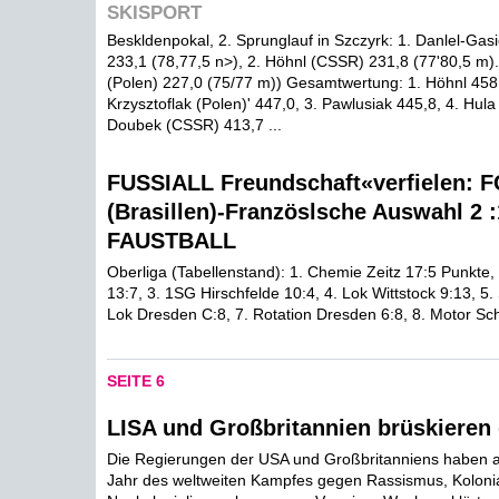
SKISPORT
Beskldenpokal, 2. Sprunglauf in Szczyrk: 1. Danlel-Gas
233,1 (78,77,5 n>), 2. Höhnl (CSSR) 231,8 (77'80,5 m).
(Polen) 227,0 (75/77 m)) Gesamtwertung: 1. Höhnl 458,
Krzysztoflak (Polen)' 447,0, 3. Pawlusiak 445,8, 4. Hula
Doubek (CSSR) 413,7 ...
FUSSIALL Freundschaft«verfielen: FC
(Brasillen)-Französlsche Auswahl 2 :1
FAUSTBALL
Oberliga (Tabellenstand): 1. Chemie Zeitz 17:5 Punkte, 2
13:7, 3. 1SG Hirschfelde 10:4, 4. Lok Wittstock 9:13, 5. 
Lok Dresden C:8, 7. Rotation Dresden 6:8, 8. Motor Sc
SEITE 6
LISA und Großbritannien brüskieren
Die Regierungen der USA und Großbritanniens haben a
Jahr des weltweiten Kampfes gegen Rassismus, Koloni