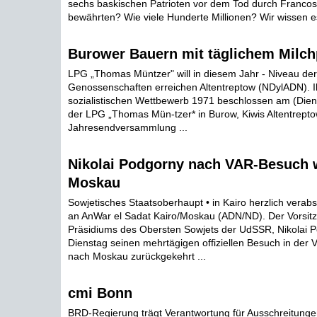
sechs baskischen Patrioten vor dem Tod durch Franco
bewährten? Wie viele Hunderte Millionen? Wir wissen es
Burower Bauern mit täglichem Milch
LPG „Thomas Müntzer" will in diesem Jahr - Niveau der
Genossenschaften erreichen Altentreptow (NDylADN). 
sozialistischen Wettbewerb 1971 beschlossen am (Diens
der LPG „Thomas Mün-tzer* in Burow, Kiwis Altentreptow,
Jahresendversammlung ...
Nikolai Podgorny nach VAR-Besuch w
Moskau
Sowjetisches Staatsoberhaupt • in Kairo herzlich vera
an AnWar el Sadat Kairo/Moskau (ADN/ND). Der Vorsit
Präsidiums des Obersten Sowjets der UdSSR, Nikolai P
Dienstag seinen mehrtägigen offiziellen Besuch in der 
nach Moskau zurückgekehrt ...
cmi Bonn
BRD-Regierung trägt Verantwortung für Ausschreitung