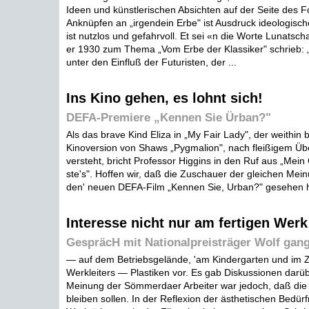
Ideen und künstlerischen Absichten auf der Seite des Fo
Anknüpfen an „irgendein Erbe" ist Ausdruck ideologische
ist nutzlos und gefahrvoll. Et sei «n die Worte Lunatscha
er 1930 zum Thema „Vom Erbe der Klassiker" schrieb: 
unter den Einfluß der Futuristen, der ...
Ins Kino gehen, es lohnt sich!
DEFA-Premiere „Kennen Sie Ürban?"
Als das brave Kind Eliza in „My Fair Lady", der weithin
Kinoversion von Shaws „Pygmalion", nach fleißigem Übe
versteht, bricht Professor Higgins in den Ruf aus „Mein G
ste's". Hoffen wir, daß die Zuschauer der gleichen Mei
den' neuen DEFA-Film „Kennen Sie, Urban?" gesehen h
Interesse nicht nur am fertigen Werk
GespräcH mit Nationalpreisträger Wolf gan
— auf dem Betriebsgelände, 'am Kindergarten und im 
Werkleiters — Plastiken vor. Es gab Diskussionen darüb
Meinung der Sömmerdaer Arbeiter war jedoch, daß die 
bleiben sollen. In der Reflexion der ästhetischen Bedürf