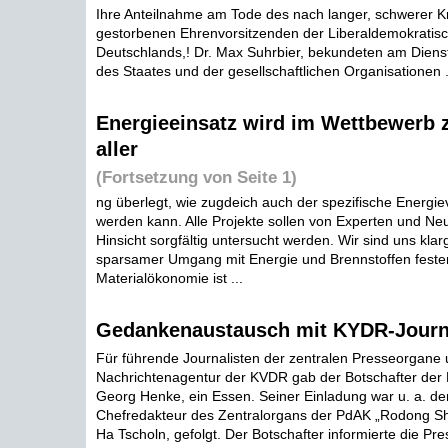
Ihre Anteilnahme am Tode des nach langer, schwerer K
gestorbenen Ehrenvorsitzenden der Liberaldemokratisc
Deutschlands,! Dr. Max Suhrbier, bekundeten am Dien
des Staates und der gesellschaftlichen Organisationen .
Energieeinsatz wird im Wettbewerb 
aller
(Fortsetzung von Seite 1)
ng überlegt, wie zugdeich auch der spezifische Energie
werden kann. Alle Projekte sollen von Experten und Ne
Hinsicht sorgfältig untersucht werden. Wir sind uns kl
sparsamer Umgang mit Energie und Brennstoffen fester
Materialökonomie ist ...
Gedankenaustausch mit KYDR-Journ
Für führende Journalisten der zentralen Presseorgane 
Nachrichtenagentur der KVDR gab der Botschafter der
Georg Henke, ein Essen. Seiner Einladung war u. a. der
Chefredakteur des Zentralorgans der PdAK „Rodong S
Ha Tscholn, gefolgt. Der Botschafter informierte die Pre