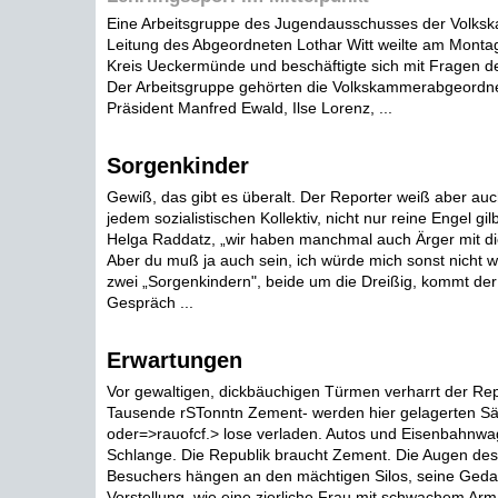
Eine Arbeitsgruppe des Jugendausschusses der Volks
Leitung des Abgeordneten Lothar Witt weilte am Monta
Kreis Ueckermünde und beschäftigte sich mit Fragen de
Der Arbeitsgruppe gehörten die Volkskammerabgeordn
Präsident Manfred Ewald, Ilse Lorenz, ...
Sorgenkinder
Gewiß, das gibt es überalt. Der Reporter weiß aber auch
jedem sozialistischen Kollektiv, nicht nur reine Engel gilb
Helga Raddatz, „wir haben manchmal auch Ärger mit di
Aber du muß ja auch sein, ich würde mich sonst nicht woh
zwei „Sorgenkindern", beide um die Dreißig, kommt der
Gespräch ...
Erwartungen
Vor gewaltigen, dickbäuchigen Türmen verharrt der Repo
Tausende rSTonntn Zement- werden hier gelagerten Sä
oder=>rauofcf.> lose verladen. Autos und Eisenbahnw
Schlange. Die Republik braucht Zement. Die Augen des
Besuchers hängen an den mächtigen Silos, seine Geda
Vorstellung, wie eine zierliche Frau mit schwachem Arm 