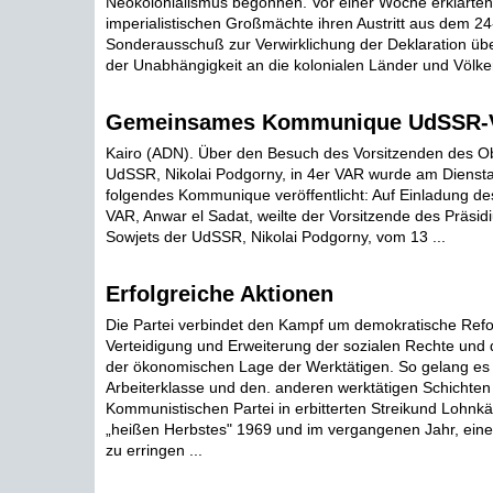
Neokolonialismus begonnen. Vor einer Woche erklärten
imperialistischen Großmächte ihren Austritt aus dem 24
Sonderausschuß zur Verwirklichung der Deklaration ü
der Unabhängigkeit an die kolonialen Länder und Völker
Gemeinsames Kommunique UdSSR-
Kairo (ADN). Über den Besuch des Vorsitzenden des O
UdSSR, Nikolai Podgorny, in 4er VAR wurde am Diens
folgendes Kommunique veröffentlicht: Auf Einladung de
VAR, Anwar el Sadat, weilte der Vorsitzende des Präsi
Sowjets der UdSSR, Nikolai Podgorny, vom 13 ...
Erfolgreiche Aktionen
Die Partei verbindet den Kampf um demokratische Ref
Verteidigung und Erweiterung der sozialen Rechte und
der ökonomischen Lage der Werktätigen. So gelang es d
Arbeiterklasse und den. anderen werktätigen Schichten
Kommunistischen Partei in erbitterten Streikund Lohn
„heißen Herbstes" 1969 und im vergangenen Jahr, eine
zu erringen ...