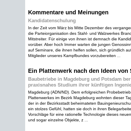
Kommentare und Meinungen
Kandidatenschulung
In der Zeit vom März bis Mitte Dezember des vergang
die Parteiorganisation des Stahl- und Walzwerkes Bra
Mitstreiter. Für einige von ihnen ist demnach die Kandid
vorüber. Aber hoch Immer warten die jungen Genossi
auf Seminare, die ihnen helfen sollen, sich gründlich au
Mitglieder unseres Kampfbundes vorzubereiten ...
Ein Plattenwerk nach den Ideen von
Baubetriebe in Magdeburg und Potsdam ber
praxisnahes Studium ihrer künftigen Ingeni
Magdeburg (ADN/ND). Dem erfolgreichen Probebetrieb
Plattenwerkes im Bezirk Magdeburg wohnten dieser Ta
der in der Bezirksstadt beheimateten Bauingenieurschule
ein stolzes Gefühl, hatten sie doch in ihren Belegarbeit
Vorschläge für eine rationelle Technologie dieses neue
und sogar einzelne Objekte, z ...