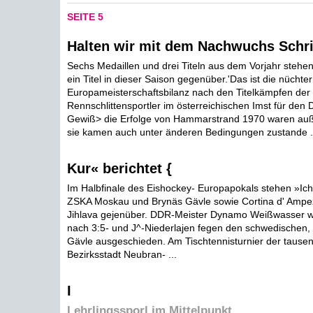
SEITE 5
Halten wir mit dem Nachwuchs Schri
Sechs Medaillen und drei Titeln aus dem Vorjahr stehen
ein Titel in dieser Saison gegenüber.'Das ist die nüchte
Europameisterschaftsbilanz nach den Titelkämpfen der
Rennschlittensportler im österreichischen Imst für den
Gewiß> die Erfolge von Hammarstrand 1970 waren auß
sie kamen auch unter änderen Bedingungen zustande .
Kur« berichtet {
Im Halbfinale des Eishockey- Europapokals stehen »Ich
ZSKA Moskau und Brynäs Gävle sowie Cortina d' Ampe
Jihlava gejenüber. DDR-Meister Dynamo Weißwasser war
nach 3:5- und J^-Niederlajen fegen den schwedischen,
Gävle ausgeschieden. Am Tischtennisturnier der tausen
Bezirksstadt Neubran- ...
I
Lehrlingssporl im Mittelpunkt