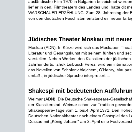
ausländische Film 1970 in Bulgarien bezeichnet worden
lief er in den. Filmtheatern des Landes und: hatte dit m
WARSCHAUER ERZÄHLUNG. Zum 28. Jahrestag der Be
von den deutschen Faschisten entstand ein neuer farb
...
Jüdisches Theater Moskau mit neu
Moskau (ADN). In Kürze wird sich das Moskauer' Theat
Literatur und Gesangskunst mit seinem fünften und s
vorstellen. Neben Werken des Klassikers der jüdischen 
Jahrhunderts, Izhok Leibusch Perez, wird ein internat
das Novellen von Scholenv Alejchem, O'Henry, Maupas
umfaßt, in jiddischer Sprache interpretiert ...
Shakespi mit bedeutenden Aufführu
Weimar (ADN). Die Deutsche Shakespeare-Gesellschaft v
der Klassikerstadt Weimar schon zur Tradition geword
Shakespeare«Tage vom 1. bis.4. April 1971. Den Höhep
Deutschen Nationaltheater nach einem Gastspiel des L
Dessau mit „König Johann" am 2. April eine Festveransta