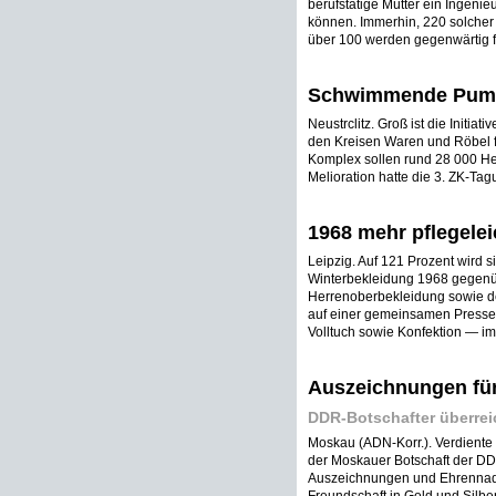
berufstätige Mütter ein Ingeni
können. Immerhin, 220 solcher
über 100 werden gegenwärtig für
Schwimmende Pumpe
Neustrclitz. Groß ist die Initia
den Kreisen Waren und Röbel fü
Komplex sollen rund 28 000 He
Melioration hatte die 3. ZK-Tag
1968 mehr pflegelei
Leipzig. Auf 121 Prozent wird s
Winterbekleidung 1968 gegenüb
Herrenoberbekleidung sowie d
auf einer gemeinsamen Presse
Volltuch sowie Konfektion — i
Auszeichnungen für
DDR-Botschafter überrei
Moskau (ADN-Korr.). Verdiente
der Moskauer Botschaft der DDR
Auszeichnungen und Ehrennadel