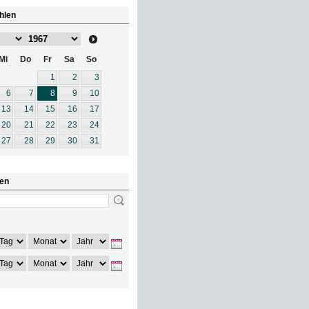
hlen
Mi
Do
Fr
Sa
So
1
2
3
6
7
8
9
10
13
14
15
16
17
20
21
22
23
24
27
28
29
30
31
en