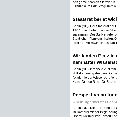
den gemeinsamen Start von küns
Länder wurde ein Programm aufg
Staatsrat beriet wi
Berlin (ND). Der Staaterat de
1967 unter Leitung seines Vorsi
zusammen. Der Stellvertreter d
Staatlichen Plankommission, G
über den Volkswirtschaftsplan 1
Wir fanden Platz in
namhafter Wissensc
Berlin (ND). Ihre volle Zustimm
Volkskammer gaben am Donners
Akademie der Wissenschaften z
Klare, Dr. Leo Stern, Dr. Robert 
Perspektivplan für 
Oberbürgermeister Fechn
Berlin (ND). Die 3. Tagung d
im Rathaus mit der Begründung
Oberbürgermeister Herbert Fe