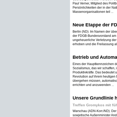
Paul Verner, Mitglied des Polit
Persönlichkeiten der in der Nat
Massenorganisationen teil ...
Neue Etappe der F
Berlin (ND). Im Namen der übe
der FDGB-Bundesvorstand am D
ungeheuerliche Verletzung der 
erhoben und die Freilassung all
Betrieb und Automa
Eines der Hauptkennzeichen de
Sozialismus, das wir schaffen,
Produktivkräfte. Das bedeutet 
Revolution auf ihrem heutigen 
übergehen müssen, automatisc
errichten und anzuwenden ...
Unsere Grundlinie h
Treffen Gromykos mit f
Warschau (ADN-Korr./ND). Der 
sowjetische Außenminister And