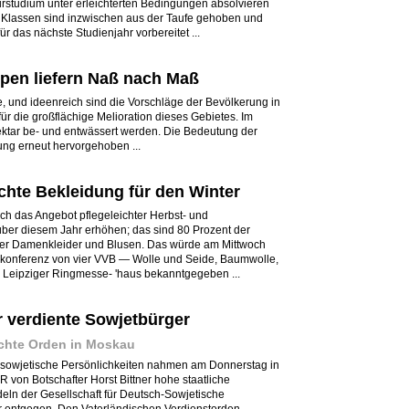
eurstudium unter erleichterten Bedingungen absolvieren
 Klassen sind inzwischen aus der Taufe gehoben und
 das nächste Studienjahr vorbereitet ...
n liefern Naß nach Maß
tive, und ideenreich sind die Vorschläge der Bevölkerung in
r die großflächige Melioration dieses Gebietes. Im
ktar be- und entwässert werden. Die Bedeutung der
ung erneut hervorgehoben ...
chte Bekleidung für den Winter
ich das Angebot pflegeleichter Herbst- und
er diesem Jahr erhöhen; das sind 80 Prozent der
er Damenkleider und Blusen. Das würde am Mittwoch
konferenz von vier VVB — Wolle und Seide, Baumwolle,
m Leipziger Ringmesse- 'haus bekanntgegeben ...
 verdiente Sowjetbürger
chte Orden in Moskau
 sowjetische Persönlichkeiten nahmen am Donnerstag in
 von Botschafter Horst Bittner hohe staatliche
n der Gesellschaft für Deutsch-Sowjetische