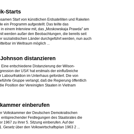
k-Starts
amen Start von künstlichen Erdsatelliten und Raketen
e ein Programm aufgestellt. Das teilte das
 in einem Interview mit, das „Moskowskaja Prawda" am
mit werden außer den Beobachtungen, die bereits seit
r sozialistischen Länder durchgeführt werden, nun auch
elbar im Weltraum möglich ...
Johnson distanzieren
Eine entschiedene Distanzierung der Wilson-
ession der USA' hat erstmals der einflußreiche
r Labourfraktion im Unterhaus gefordert. Die von
eführte Gruppe verlangt, daß die Regierung öffentlich
 die Position der Vereinigten Staaten in Vietnam
kskammer einberufen
der Volkskammer der Deutschen Demokratischen
e entsprechender Festlegungen des Staatsrates die
1967 zu ihrer 5. Sitzung einberufen. Auf der
. Gesetz über den Volkswirtschaftsplan 1963 2 ...