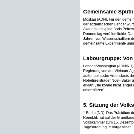
Gemeinsame Sputni
Moskau (ADN). Für den gemeins
der sozialistischen Länder wurd
Akademiemitglied Boris Petrow
Donnerstag veröffentlichte. Da
Jahren von Wissenschaftlern de
gemeinsame Experimente unmitt
Labourgruppe: Von 
London/Washington (ADN/ND). 
Regierung von der Vietnam-Aggr
außenpolitische Arbeitskreis de
Nobelpreisträger Noel- Baker g
erklärt, „sie könne nicht länger
unterstützen" ...
5. Sitzung der Vol
1 Berlin (ND). Das Präsidium 
Republik hat auf der Grundlag
Volkskammer zum 15. Dezember 
Tagesordnung ist vorgesehen: 1