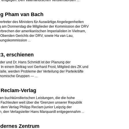
r entgegen. Den Vaterländischen Verdienstorden ...
ng Pham van Bach
vertreter des Ministers für Auswärtige Angelegenheiten
g am Donnerstag die Mitglieder der Kommission der DRV
rbrechen der amerikanischen Imperialisten in Vietnam,
Obersten Gerichts der DRV, sowie Ha van Lau,
hungskommission ...
3, erschienen
uder und Dr. Hans Schmidt ist der Planung der
In einem Beitrag vori Gerhard Frost, Mitglied des ZK und
Halle, werden Probleme der Verteilung der Parteikräfte
konomische Gruppen — ...
 Reclam-Verlag
en buchkünstlerischen Leistungen, die die hohe
Fachleuten weit über die 'Grenzen unserer Republik
dem Verlag Philipp Reclam junior Leipzig der
n, den Verlagsieiter Hans Marquardt entgegennahm ...
odernes Zentrum