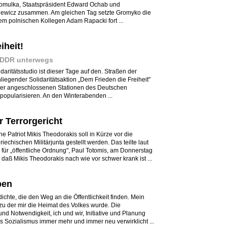
omulka, Staatspräsident Edward Ochab und
kiewicz zusammen. Am gleichen Tag setzte Gromyko die
em polnischen Kollegen Adam Rapacki fort ...
iheit!
r DDR unterwegs
daritätsstudio ist dieser Tage auf den. Straßen der
iegender Solidaritätsaktion „Dem Frieden die Freiheit"
er angeschlossenen Stationen des Deutschen
opularisieren. An den Winterabenden ...
r Terrorgericht
 Patriot Mikis Theodorakis soll in Kürze vor die
echischen Militärjunta gestellt werden. Das teilte laut
 für „öffentliche Ordnung", Paul Totomis, am Donnerstag
, daß Mikis Theodorakis nach wie vor schwer krank ist ...
ben
ichte, die den Weg an die Öffentlichkeit finden. Mein
zu der mir die Heimat des Volkes wurde. Die
nd Notwendigkeit, ich und wir, Initiative und Planung
s Sozialismus immer mehr und immer neu verwirklicht ...