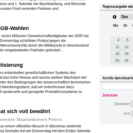
büros und 1. Sekretär der Bezirksleitung, und führende
Tagesausgabe wä
ionalen Front vereinten Parteien und
Mo
Di
DGB-Wahlen
r sechs Millionen Gewerkschaftsmitglieder der DDR hat
4
5
onnerstag schärfsten Protest gegen die
Menschenrechte durch die Militärjunta in Griechenland
11
12
er eingekerkerten Patrioten gefordert ...
18
19
25
26
tisierung
s entwickelten gesellschaftlichen Systems des
 ist das hohe Niveau und rasche weitere Wachstum der
Archiv durchsuch
unter den Bedingungen der wissenschaftlich-technischen
Entwicklungsstand, daß wir entschlossen dazu
h gesteuerte und geregelte Produktionssysteme zu
Zeitraum
Zwischen
at sich voll bewährt
und
ührenden Staatsmännern Polens
zu einem offiziellen Besuch in Warschau weilende
rej Gromyko traf am Donnerstag mit dem Ersten Sekretär