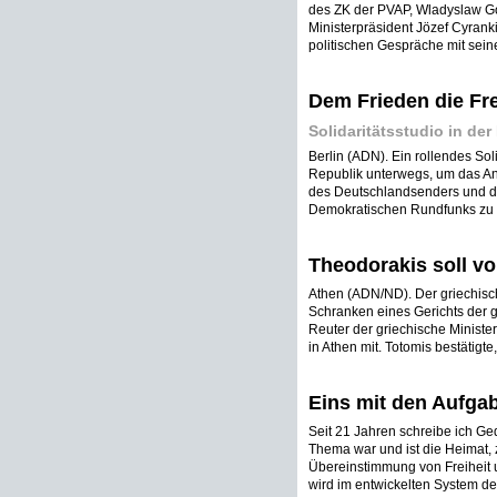
des ZK der PVAP, Wladyslaw G
Ministerpräsident Jözef Cyran
politischen Gespräche mit sein
Dem Frieden die Fre
Solidaritätsstudio in de
Berlin (ADN). Ein rollendes Soli
Republik unterwegs, um das Anl
des Deutschlandsenders und d
Demokratischen Rundfunks zu p
Theodorakis soll vo
Athen (ADN/ND). Der griechische
Schranken eines Gerichts der gri
Reuter der griechische Minister
in Athen mit. Totomis bestätigte
Eins mit den Aufga
Seit 21 Jahren schreibe ich Ged
Thema war und ist die Heimat, 
Übereinstimmung von Freiheit u
wird im entwickelten System de