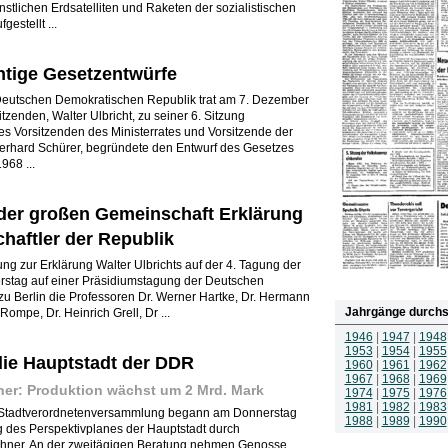
tlichen Erdsatelliten und Raketen der sozialistischen
estellt ...
chtige Gesetzentwürfe
r Deutschen Demokratischen Republik trat am 7. Dezember
tzenden, Walter Ulbricht, zu seiner 6. Sitzung
es Vorsitzenden des Ministerrates und Vorsitzende der
erhard Schürer, begründete den Entwurf des Gesetzes
968 ...
 der großen Gemeinschaft Erklärung
haftler der Republik
ung zur Erklärung Walter Ulbrichts auf der 4. Tagung der
tag auf einer Präsidiumstagung der Deutschen
u Berlin die Professoren Dr. Werner Hartke, Dr. Hermann
Jahrgänge durchs
Rompe, Dr. Heinrich Grell, Dr ...
1946
|
1947
|
1948
1953
|
1954
|
1955
die Hauptstadt der DDR
1960
|
1961
|
1962
1967
|
1968
|
1969
er: Produktion wächst um 2 Mrd. Mark
1974
|
1975
|
1976
1981
|
1982
|
1983
er Stadtverordnetenversammlung begann am Donnerstag
1988
|
1989
|
1990
 des Perspektivplanes der Hauptstadt durch
chner. An der zweitägigen Beratung nehmen Genosse