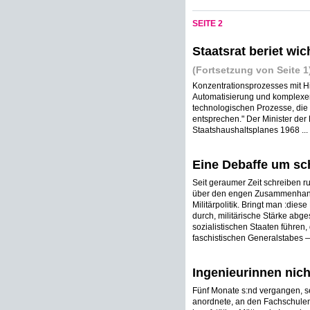
SEITE 2
Staatsrat beriet wi
(Fortsetzung von Seite 1
Konzentrationsprozesses mit H
Automatisierung und komplexe
technologischen Prozesse, die
entsprechen." Der Minister der
Staatshaushaltsplanes 1968 ...
Eine Debaffe um sc
Seit geraumer Zeit schreiben 
über den engen Zusammenhang 
Militärpolitik. Bringt man :dies
durch, militärische Stärke abge
sozialistischen Staaten führen,
faschistischen Generalstabes — 
Ingenieurinnen nich
Fünf Monate s:nd vergangen, se
anordnete, an den Fachschulen