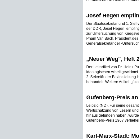
Freundschaft in Gold und Silbe
Josef Hegen empfi
Der Staatssekretär und 1. Stell
der DDR, Josef Hegen, empfin
zur Untersuchung von Kriegsve
Pham Van Bach, Präsident des 
Generalsekretär der -Untersuc
„Neuer Weg", Heft 2
Der Leitartikel von Dr. Heinz P
ideologischen Arbeit gewidmet. 
2. Sekretär der Bezirksleitung 
behandelt. Weitere Artikel: „ö
Gufenberg-Preis an
Leipzig (ND). Für seine gesamt
Wertschätzung von Lesern und 
hinaus gefunden haben, wurde 
Gutenberg-Preis 1967 verliehe
Karl-Marx-Stadt: M