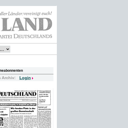
lineabonnenten
s Archiv:
Login