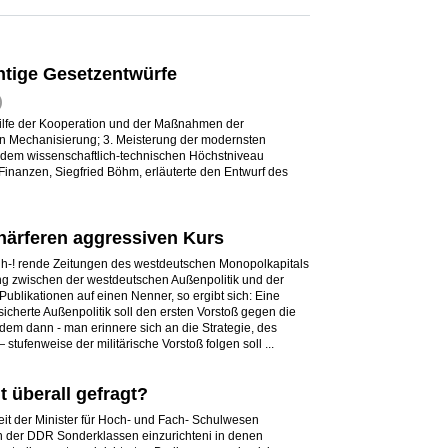
chtige Gesetzentwürfe
)
ilfe der Kooperation und der Maßnahmen der
n Mechanisierung; 3. Meisterung der modernsten
 dem wissenschaftlich-technischen Höchstniveau
 Finanzen, Siegfried Böhm, erläuterte den Entwurf des
härferen aggressiven Kurs
ruh-! rende Zeitungen des westdeutschen Monopolkapitals
zwischen der westdeutschen Außenpolitik und der
e Publikationen auf einen Nenner, so ergibt sich: Eine
sicherte Außenpolitik soll den ersten Vorstoß gegen die
 dem dann - man erinnere sich an die Strategie, des
stufenweise der militärische Vorstoß folgen soll ...
t überall gefragt?
it der Minister für Hoch- und Fach- Schulwesen
 der DDR Sonderklassen einzurichteni in denen