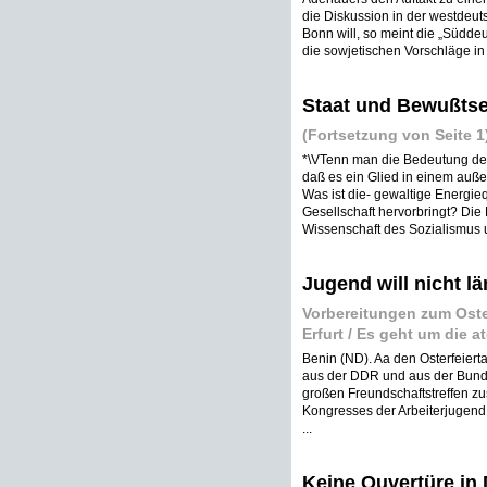
die Diskussion in der westdeut
Bonn will, so meint die „Südde
die sowjetischen Vorschläge in
Staat und Bewußtse
(Fortsetzung von Seite 1
*\VTenn man die Bedeutung des 
daß es ein Glied in einem auße
Was ist die- gewaltige Energie
Gesellschaft hervorbringt? Die P
Wissenschaft des Sozialismus 
Jugend will nicht l
Vorbereitungen zum Oste
Erfurt / Es geht um die 
Benin (ND). Aa den Osterfeierta
aus der DDR und aus der Bund
großen Freundschaftstreffen 
Kongresses der Arbeiterjugend
...
Keine Ouvertüre in 