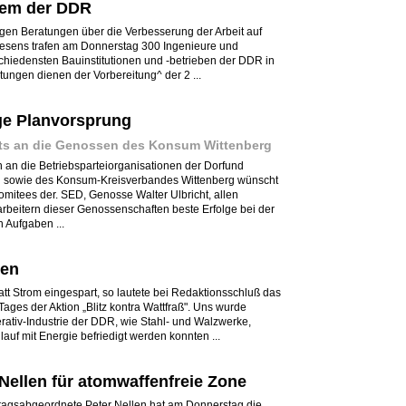
rem der DDR
gen Beratungen über die Verbesserung der Arbeit auf
esens trafen am Donnerstag 300 Ingenieure und
Bchiedensten Bauinstitutionen und -betrieben der DDR in
ngen dienen der Vorbereitung^ der 2 ...
age Planvorsprung
hts an die Genossen des Konsum Wittenberg
n an die Betriebsparteiorganisationen der Dorfund
 sowie des Konsum-Kreisverbandes Wittenberg wünscht
omitees der. SED, Genosse Walter Ulbricht, allen
rbeitern dieser Genossenschaften beste Erfolge bei der
n Aufgaben ...
hen
att Strom eingespart, so lautete bei Redaktionsschluß das
Tages der Aktion „Blitz kontra Wattfraß". Uns wurde
erativ-Industrie der DDR, wie Stahl- und Walzwerke,
auf mit Energie befriedigt werden konnten ...
ellen für atomwaffenfreie Zone
gsabgeordnete Peter Nellen hat am Donnerstag die