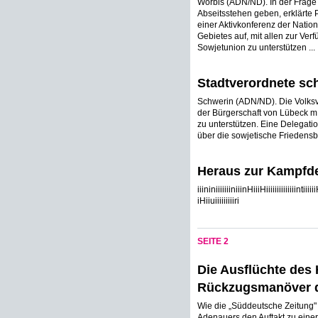
Worbis (ADN/ND). In der Frage 
Abseitsstehen geben, erklärte 
einer Aktivkonferenz der Nation
Gebietes auf, mit allen zur Ve
Sowjetunion zu unterstützen ...
Stadtverordnete sc
Schwerin (ADN/ND). Die Volksve
der Bürgerschaft von Lübeck m 
zu unterstützen. Eine Delegati
über die sowjetische Friedensb
Heraus zur Kampfd
iiininiiiiiiiniiinHiiiHiiiiiiiiiiiiiintiiiiiiHi
iHiiuiiiiiiiiiri
SEITE 2
Die Ausflüchte des 
Rückzugsmanöver d
Wie die „Süddeutsche Zeitung" 
Adenauers den Auftakt zu einer