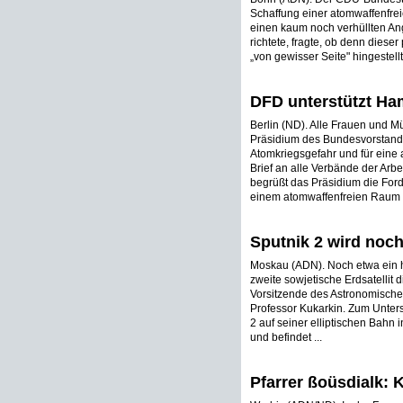
Schaffung einer atomwaffenfrei
einen kaum noch verhüllten Angr
richtete, fragte, ob denn dieser
„von gewisser Seite" hingestellt
DFD unterstützt Ha
Berlin (ND). Alle Frauen und M
Präsidium des Bundesvorstand
Atomkriegsgefahr und für eine 
Brief an alle Verbände der Ar
begrüßt das Präsidium die For
einem atomwaffenfreien Raum 
Sputnik 2 wird noc
Moskau (ADN). Noch etwa ein ha
zweite sowjetische Erdsatellit d
Vorsitzende des Astronomisch
Professor Kukarkin. Zum Unters
2 auf seiner elliptischen Bahn
und befindet ...
Pfarrer ßoüsdialk: 