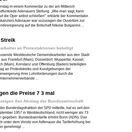
stag m einem Kommentar zu der am Mittwoch
dfunkrede Adenauers Stellung. „Wie-man sagt, kann
f die Oper selbst schließen", erklärte der Kommentator.
kanzlers Adenauer war sozusagen die Ouvertüre zur
desregierung auf die Botschaft Nikolai Bulganins ...
Streik
beiter an Protestaktionen beteiligt
tausende Westdeutsche Gemeindearbeiter aus den Stadt-
us Frankfurt (Main), Düsseldorf, Wuppertal, Kassel,
ach (Main), Konstanz und Offenburg (Baden) beteiligten
ag an Proteststreiks und Kundgebungen der
erweigerung ihrer Lohnforderungen durch die
nternehmerverbände ...
gen die Preise 7 3 mal
zeigen den Abstieg der Bundeswirtschaft
er Bundestagsfraktion der SPD mitteilte, hat es seit den
ember 1957 in Westdeutschland, nicht weniger als 73
n gegeben. Bundesbahntarife erhöht Bonn (ADN). Das
h unter dem Vorsitz von Adfenauer die Tariferhöhung bei
n genehmigt ...