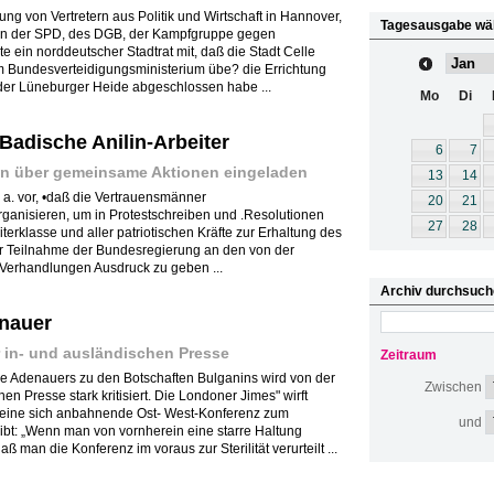
ng von Vertretern aus Politik und Wirtschaft in Hannover,
Tagesausgabe wä
ern der SPD, des DGB, der Kampfgruppe gegen
 ein norddeutscher Stadtrat mit, daß die Stadt Celle
 Bundesverteidigungsministerium übe? die Errichtung
er Lüneburger Heide abgeschlossen habe ...
Mo
Di
 Badische Anilin-Arbeiter
6
7
en über gemeinsame Aktionen eingeladen
13
14
 a. vor, •daß die Vertrauensmänner
20
21
anisieren, um in Protestschreiben und .Resolutionen
27
28
erklasse und aller patriotischen Kräfte zur Erhaltung des
r Teilnahme der Bundesregierung an den von der
Verhandlungen Ausdruck zu geben ...
Archiv durchsuch
nauer
r in- und ausländischen Presse
Zeitraum
 Adenauers zu den Botschaften Bulganins wird von der
Zwischen
 Presse stark kritisiert. Die Londoner Jimes" wirft
 eine sich anbahnende Ost- West-Konferenz zum
und
ibt: „Wenn man von vornherein eine starre Haltung
 man die Konferenz im voraus zur Sterilität verurteilt ...