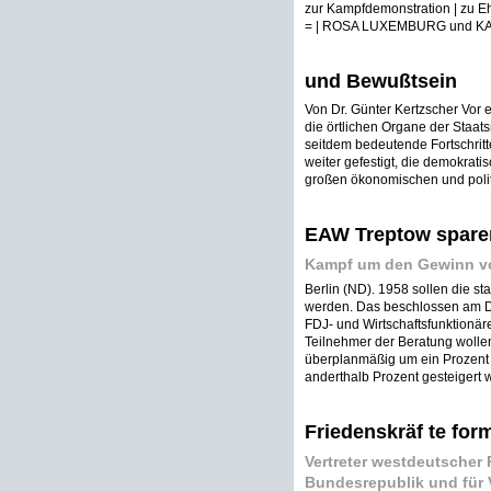
zur Kampfdemonstration | zu E
= | ROSA LUXEMBURG und KAR
und Bewußtsein
Von Dr. Günter Kertzscher Vor
die örtlichen Organe der Staat
seitdem bedeutende Fortschritt
weiter gefestigt, die demokrati
großen ökonomischen und politi
EAW Treptow sparen
Kampf um den Gewinn von
Berlin (ND). 1958 sollen die sta
werden. Das beschlossen am Do
FDJ- und Wirtschaftsfunktionär
Teilnehmer der Beratung wollen 
überplanmäßig um ein Prozent g
anderthalb Prozent gesteigert w
Friedenskräf te for
Vertreter westdeutscher
Bundesrepublik und für