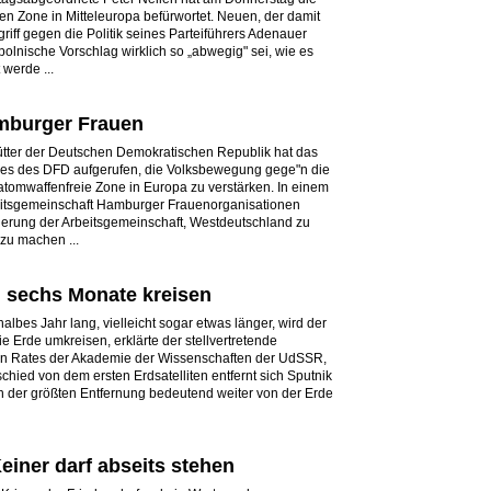
en Zone in Mitteleuropa befürwortet. Neuen, der damit
iff gegen die Politik seines Parteiführers Adenauer
 polnische Vorschlag wirklich so „abwegig" sei, wie es
 werde ...
mburger Frauen
ütter der Deutschen Demokratischen Republik hat das
es des DFD aufgerufen, die Volksbewegung gege"n die
atomwaffenfreie Zone in Europa zu verstärken. In einem
beitsgemeinschaft Hamburger Frauenorganisationen
derung der Arbeitsgemeinschaft, Westdeutschland zu
zu machen ...
h sechs Monate kreisen
lbes Jahr lang, vielleicht sogar etwas länger, wird der
ie Erde umkreisen, erklärte der stellvertretende
en Rates der Akademie der Wissenschaften der UdSSR,
chied von dem ersten Erdsatelliten entfernt sich Sputnik
 in der größten Entfernung bedeutend weiter von der Erde
Keiner darf abseits stehen