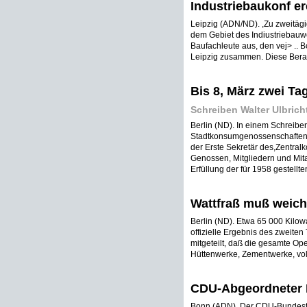
Industriebaukonf e
Leipzig (ADN/ND). ,Zu zweitägi
dem Gebiet des Indiustriebauw
Baufachleute aus, den vej> .. 
Leipzig zusammen. Diese Beratu
Bis 8, März zwei T
Schreiben Walter Ulbric
Berlin (ND). In einem Schreibe
Stadtkonsumgenossenschaften
der Erste Sekretär des,Zentralk
Genossen, Mitgliedern und Mita
Erfüllung der für 1958 gestellte
Wattfraß muß weic
Berlin (ND). Etwa 65 000 Kilow
offizielle Ergebnis des zweiten 
mitgeteilt, daß die gesamte Op
Hüttenwerke, Zementwerke, voll
CDU-Abgeordneter N
Bonn (ADN). Der CDU-Bundesta