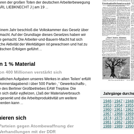
hren der großen Toten der deutschen Arbeiterbewegung
L LIEBKNECHT J | am 19 ...
 einem Jahr beschloß die Volkskammer das Gesetz über
smacht. Auf der Grundlage dieses Gesetzes haben wir
e gemacht. Die Arbeiter-und-Bauern-Macht hat sich
sche Aktivität der Werktätigen ist gewachsen und hat zu
schen Erfolgen geführt ...
 1 % Material
 400 Millionen verstärkt sich
atlichen Aufgaben unseres Werkes in allen Teilen' erfüllt
nnerstagabend i über 500 Partei-, ' Gewerkschafts-,
e des Berliner Großbetriebes EAW Treptow. Die
sich dafür eyjfielzen, (Jaß der Materialverbrauch
Jahrgänge durchs
esenkt und die Arbeitsproduktivität um weitere
1946
|
1947
|
1948
erden kann ...
1953
|
1954
|
1955
1960
|
1961
|
1962
1967
|
1968
|
1969
mieren sich
1974
|
1975
|
1976
1981
|
1982
|
1983
 Parteien gegen Atombewaffnung der
1988
|
1989
|
1990
 Verhandlungen mit der DDR