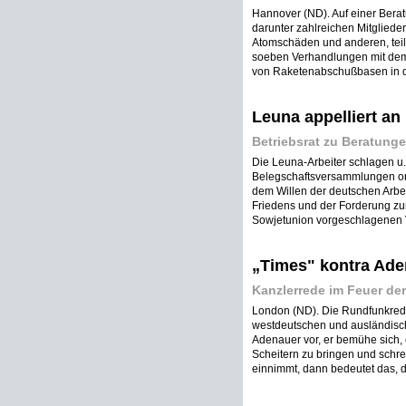
Hannover (ND). Auf einer Beratu
darunter zahlreichen Mitglied
Atomschäden und anderen, teilte
soeben Verhandlungen mit dem
von Raketenabschußbasen in d
Leuna appelliert an
Betriebsrat zu Beratung
Die Leuna-Arbeiter schlagen u.
Belegschaftsversammlungen org
dem Willen der deutschen Arbeit
Friedens und der Forderung zu
Sowjetunion vorgeschlagenen 
„Times" kontra Ade
Kanzlerrede im Feuer de
London (ND). Die Rundfunkrede
westdeutschen und ausländischen
Adenauer vor, er bemühe sich,
Scheitern zu bringen und schre
einnimmt, dann bedeutet das, daß