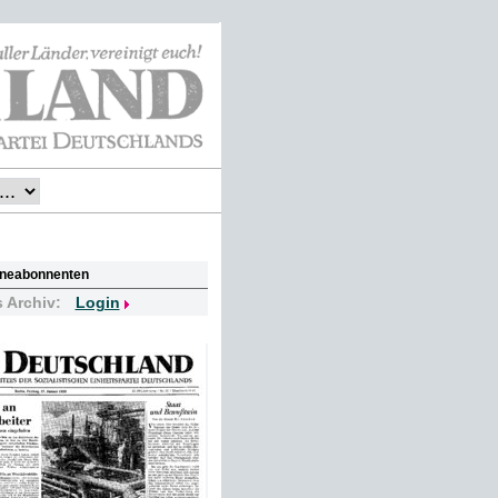
lineabonnenten
s Archiv:
Login