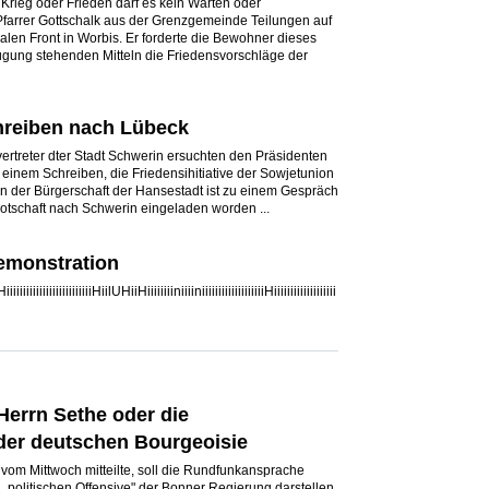
Krieg oder Frieden darf es kein Warten oder
Pfarrer Gottschalk aus der Grenzgemeinde Teilungen auf
alen Front in Worbis. Er forderte die Bewohner dieses
rfügung stehenden Mitteln die Friedensvorschläge der
hreiben nach Lübeck
rtreter dter Stadt Schwerin ersuchten den Präsidenten
einem Schreiben, die Friedensihitiative der Sowjetunion
on der Bürgerschaft der Hansestadt ist zu einem Gespräch
otschaft nach Schwerin eingeladen worden ...
emonstration
iiiiiiiiiiiiiiiiiiiiiiiiiHiilUHiiHiiiiiiiiniiiiniiiiiiiiiiiiiiiiiiiHiiiiiiiiiiiiiiiiiii
Herrn Sethe oder die
er deutschen Bourgeoisie
vom Mittwoch mitteilte, soll die Rundfunkansprache
 „politischen Offensive" der Bonner Regierung darstellen,