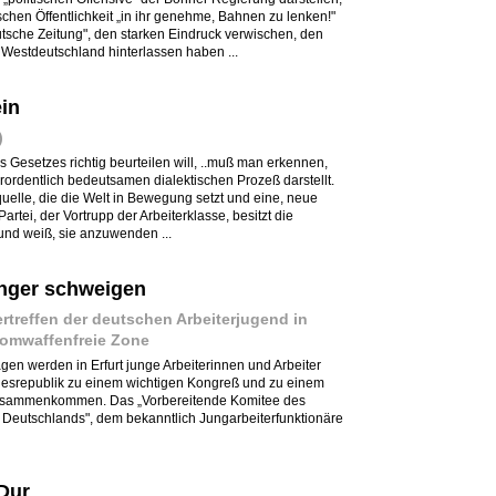
schen Öffentlichkeit „in ihr genehme, Bahnen zu lenken!"
utsche Zeitung", den starken Eindruck verwischen, den
 Westdeutschland hinterlassen haben ...
in
)
Gesetzes richtig beurteilen will, ..muß man erkennen,
rordentlich bedeutsamen dialektischen Prozeß darstellt.
quelle, die die Welt in Bewegung setzt und eine, neue
artei, der Vortrupp der Arbeiterklasse, besitzt die
und weiß, sie anzuwenden ...
änger schweigen
rtreffen der deutschen Arbeiterjugend in
atomwaffenfreie Zone
gen werden in Erfurt junge Arbeiterinnen und Arbeiter
esrepublik zu einem wichtigen Kongreß und zu einem
zusammenkommen. Das „Vorbereitende Komitee des
 Deutschlands", dem bekanntlich Jungarbeiterfunktionäre
Dur