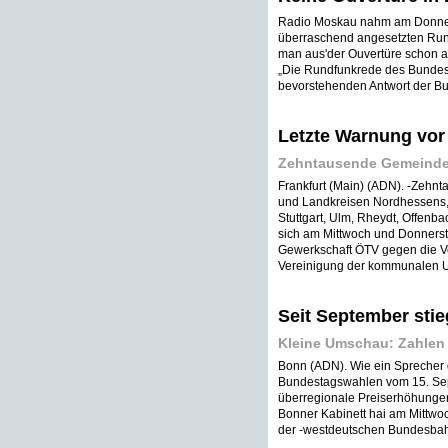
Radio Moskau nahm am Donner
überraschend angesetzten Run
man aus'der Ouvertüre schon au
„Die Rundfunkrede des Bundes
bevorstehenden Antwort der Bun
Letzte Warnung vor 
Zehntausende Gemeindear
Frankfurt (Main) (ADN). -Zehn
und Landkreisen Nordhessens, a
Stuttgart, Ulm, Rheydt, Offenb
sich am Mittwoch und Donnerst
Gewerkschaft ÖTV gegen die V
Vereinigung der kommunalen U
Seit September stie
Kleine Umschau: Zahlen 
Bonn (ADN). Wie ein Sprecher d
Bundestagswahlen vom 15. Sept
überregionale Preiserhöhunge
Bonner Kabinett hai am Mittwoc
der -westdeutschen Bundesbah