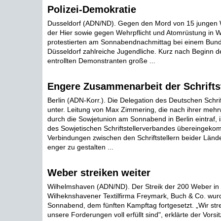
Polizei-Demokratie
Dusseldorf (ADN/ND). Gegen den Mord von 15 jungen W
der Hier sowie gegen Wehrpflicht und Atomrüstung in 
protestierten am Sonnabendnachmittag bei einem Bund
Düsseldorf zahlreiche Jugendliche. Kurz nach Beginn d
entrollten Demonstranten große ...
Engere Zusammenarbeit der Schriftst
Berlin (ADN-Korr.). Die Delegation des Deutschen Schri
unter. Leitung von Max Zimmering, die nach ihrer meh
durch die Sowjetunion am Sonnabend in Berlin eintraf, 
des Sowjetischen Schriftstellerverbandes übereingeko
Verbindungen zwischen den Schriftstellern beider Lände
enger zu gestalten ...
Weber streiken weiter
Wilhelmshaven (ADN/ND). Der Streik der 200 Weber in
Wilheknshavener Textilfirma Freymark, Buch & Co. wu
Sonnabend, dem fünften Kampftag fortgesetzt. „Wir stre
unsere Forderungen voll erfüllt sind", erklärte der Vorsi