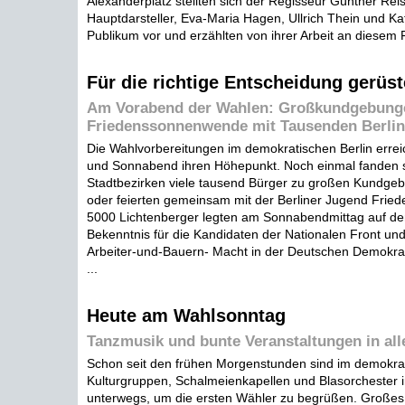
Alexanderplatz stellten sich der Regisseur Günther Rei
Hauptdarsteller, Eva-Maria Hagen, Ullrich Thein und Ka
Publikum vor und erzählten von ihrer Arbeit an diesem 
Für die richtige Entscheidung gerüst
Am Vorabend der Wahlen: Großkundgebung
Friedenssonnenwende mit Tausenden Berlin
Die Wahlvorbereitungen im demokratischen Berlin errei
und Sonnabend ihren Höhepunkt. Noch einmal fanden si
Stadtbezirken viele tausend Bürger zu großen Kund
oder feierten gemeinsam mit der Berliner Jugend Fri
5000 Lichtenberger legten am Sonnabendmittag auf dem
Bekenntnis für die Kandidaten der Nationalen Front und
Arbeiter-und-Bauern- Macht in der Deutschen Demokra
...
Heute am Wahlsonntag
Tanzmusik und bunte Veranstaltungen in all
Schon seit den frühen Morgenstunden sind im demokrat
Kulturgruppen, Schalmeienkapellen und Blasorchester i
unterwegs, um die ersten Wähler zu begrüßen. Große