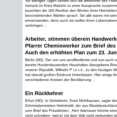
Vor wenigen Tagen fanden sich die Bewohner des Fei
Ivenack im Kreis Malchin zu einer Aussprache zusam
lauschten die 160 Renther den Worten ihres Heimleiters
bevorstehenden Wahlen sprach. Sie alle waren mit sei
einverstanden, denn auch sie wollen ihren Lebensaben
verbringen ...
Arbeiter, stimmen überein Handwerk
Pfarrer Chemiewerker zum Brief des
Auch den erhöhten Plan zum 23. Jun
Berlin (ND). Der von uns veröffentlichte und nun auch 
bereits Hunderttausenden Haushalten übergebene Brie
unserer Republik, Wilhelm P i e c k , zu den heutigen W
hat überall großen Eindruck hinterlassen. Hier einige A
verschiedenen Kreisen der Bevölkerung ...
Ein Rückkehrer
Erfurt (ND). In Schlotheim, Kreis Mühlhausen, sagte de
Schmiedemeisters Helmboldt, der aus Westdeutschland 
zum Brief des Präsidenten: „Herr Adenauer könnte eine
nicht schreiben, weil er mit dem Volk nicht verbunden i