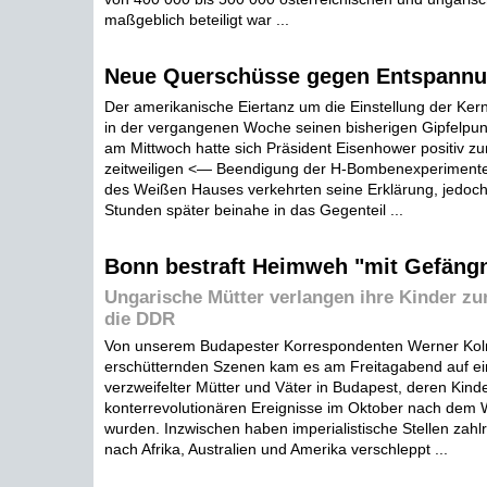
maßgeblich beteiligt war ...
Neue Querschüsse gegen Entspann
Der amerikanische Eiertanz um die Einstellung der Ker
in der vergangenen Woche seinen bisherigen Gipfelpunk
am Mittwoch hatte sich Präsident Eisenhower positiv z
zeitweiligen <— Beendigung der H-Bombenexperiment
des Weißen Hauses verkehrten seine Erklärung, jedoc
Stunden später beinahe in das Gegenteil ...
Bonn bestraft Heimweh "mit Gefäng
Ungarische Mütter verlangen ihre Kinder zu
die DDR
Von unserem Budapester Korrespondenten Werner Kol
erschütternden Szenen kam es am Freitagabend auf e
verzweifelter Mütter und Väter in Budapest, deren Kinde
konterrevolutionären Ereignisse im Oktober nach dem
wurden. Inzwischen haben imperialistische Stellen zahl
nach Afrika, Australien und Amerika verschleppt ...