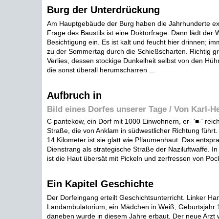
Burg der Unterdrückung
Am Hauptgebäude der Burg haben die Jahrhunderte exp
Frage des Baustils ist eine Doktorfrage. Dann lädt der
Besichtigung ein. Es ist kalt und feucht hier drinnen; i
zu der Sommertag durch die Schießscharten. Richtig gru
Verlies, dessen stockige Dunkelheit selbst von den Hü
die sonst überall herumscharren ...
Aufbruch in
Bild eines Dorfes unserer Tage / Von Karl-He
C pantekow, ein Dorf mit 1000 Einwohnern, er- '■-' reic
Straße, die von Anklam in südwestlicher Richtung führt. 
14 Kilometer ist sie glatt wie Pflaumenhaut. Das entspr
Dienstrang als strategische Straße der Naziluftwaffe. In 
ist die Haut übersät mit Pickeln und zerfressen von Pock
Ein Kapitel Geschichte
Der Dorfeingang erteilt Geschichtsunterricht. Linker Ha
Landambulatorium, ein Mädchen in Weiß, Geburtsjahr 
daneben wurde in diesem Jahre erbaut. Der neue Arzt 