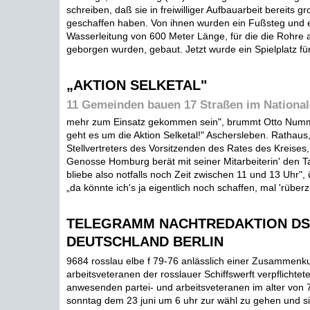
schreiben, daß sie in freiwilliger Aufbauarbeit bereits g
geschaffen haben. Von ihnen wurden ein Fußsteg und
Wasserleitung von 600 Meter Länge, für die die Rohre
geborgen wurden, gebaut. Jetzt wurde ein Spielplatz für d
„AKTION SELKETAL"
11 Gemeinden bauen 17 Straßen im Nationa
mehr zum Einsatz gekommen sein", brummt Otto Nummer
geht es um die Aktion Selketal!" Aschersleben. Rathaus
Stellvertreters des Vorsitzenden des Rates des Kreise
Genosse Homburg berät mit seiner Mitarbeiterin' den T
bliebe also notfalls noch Zeit zwischen 11 und 13 Uhr"
„da könnte ich's ja eigentlich noch schaffen, mal 'rüberz
TELEGRAMM NACHTREDAKTION DS
DEUTSCHLAND BERLIN
9684 rosslau elbe f 79-76 anlässlich einer Zusammenku
arbeitsveteranen der rosslauer Schiffswerft verpflichtete
anwesenden partei- und arbeitsveteranen im alter von 
sonntag dem 23 juni um 6 uhr zur wähl zu gehen und s