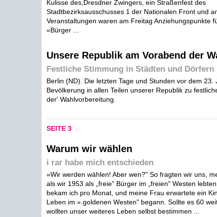
Kulisse des,Dresdner Zwingers, ein Straßenfest des
Stadtbezirksausschusses 1 der Nationalen Front und a
Veranstaltungen waren am Freitag Anziehungspunkte fü
«Bürger ...
Unsere Republik am Vorabend der W
Festliche Stimmung in Städten und Dörfern
Berlin (ND). Die letzten Tage und Stunden vor dem 23. J
Bevölkerung in allen Teilen unserer Republik zu festli
der' Wahlvorbereitung.
SEITE 3
Warum wir wählen
i rar habe mich entschieden
»Wir werden wählen! Aber wen?" So fragten wir uns, me
als wir 1953 als „freie" Bürger im „freien" Westen lebte
bekam ich pro Monat, und meine Frau erwartete ein Kind
Leben im ».goldenen Westen" begann. Sollte es 60 wei
wollten unser weiteres Leben selbst bestimmen ...