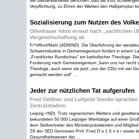
die Gießereiarbeiter berichten, daß sie trotz schwierig
Verpflichtung, zu Ehren der Wahlen den Halbjahrplan bi
Sozialisierung zum Nutzen des Volk
Ollenhauer lehnt erneut nach „sachlichen 
Vergesellschaftung ab
Fr*nMurt/MaIn (ADN/ND). Die Überführung der westde
Schwerindustrie in Gemeineigentum fordert in einem Les
„Frankfurter Rundschau" ein katholischer Theologe. Die
Forderung nach Gemeineigentum „kann uns nur recht se
Theologe, auch wenn sie jetzt „von der CDU mit viel G
gemacht werden soll" ...
Jeder zur nützlichen Tat aufgerufen
Fred Oelßner und Luitpold Steidle sprachen
Zentralstadion
Leipzig <ND). Trotz regnerischen Wetters und gewittera
bekundeten 50 000 Leipziger Werktätige auf einer Gr
dem Stellvertreter des Ministerpräsidenten und Mitglied
ZK der SED Genossen Prof. Fred O e 1 ß n e r sowie de
Gesundheitswesen der ...