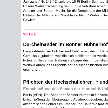
Jahrgang / Nr. 146 / Einzelpreis 15 Pf Berlin, Sonntag, 
Unsere Wahlentscheidung sei: Für die Volksherrschaft, 
Arbeiter-und-Bauern-Macht; für die Demokratie der Mill
Diktatur der Millionäre in Westdeutschland'' Wählerl De
Gewicht ...
SEITE 2
Durcheinander im Bonner Hühnerhof
Die westdeutsdien Politiker und Publizisten, die im Her
Gomülka zujubelten, weil 6ie sich einbildeten, er werde 
Polen mit fliegender. Fahnen ins Lager des. Imperialism
Weltbild durch' das Ergebnis der deutschpolnischen B
erschüttert ...
Pflichten der Hochschullehrer , * un
Entschließung des Senats der Humboldt-Uni
Berlin (ADN). Der Senat der Berliner Humboldt-Universit
Entschließung der Überzeugung Ausdruck gegeben, daß 
akademischen Lehrers im Arbeiter-und-Bauern-Staat ist