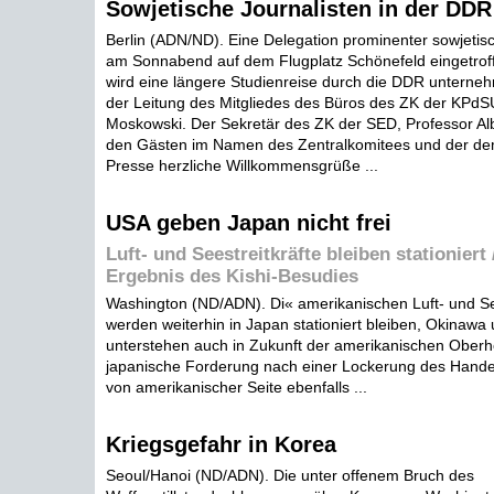
Sowjetische Journalisten in der DDR
Berlin (ADN/ND). Eine Delegation prominenter sowjetisch
am Sonnabend auf dem Flugplatz Schönefeld eingetroff
wird eine längere Studienreise durch die DDR unterneh
der Leitung des Mitgliedes des Büros des ZK der KPd
Moskowski. Der Sekretär des ZK der SED, Professor Alb
den Gästen im Namen des Zentralkomitees und der de
Presse herzliche Willkommensgrüße ...
USA geben Japan nicht frei
Luft- und Seestreitkräfte bleiben stationiert
Ergebnis des Kishi-Besudies
Washington (ND/ADN). Di« amerikanischen Luft- und See
werden weiterhin in Japan stationiert bleiben, Okinawa 
unterstehen auch in Zukunft der amerikanischen Oberho
japanische Forderung nach einer Lockerung des Hand
von amerikanischer Seite ebenfalls ...
Kriegsgefahr in Korea
Seoul/Hanoi (ND/ADN). Die unter offenem Bruch des