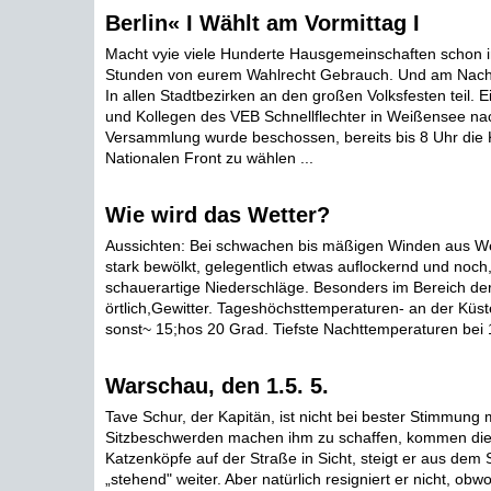
Berlin« I Wählt am Vormittag I
Macht vyie viele Hunderte Hausgemeinschaften schon i
Stunden von eurem Wahlrecht Gebrauch. Und am Nach
In allen Stadtbezirken an den großen Volksfesten teil. E
und Kollegen des VEB Schnellflechter in Weißensee nac
Versammlung wurde beschossen, bereits bis 8 Uhr die 
Nationalen Front zu wählen ...
Wie wird das Wetter?
Aussichten: Bei schwachen bis mäßigen Winden aus We
stark bewölkt, gelegentlich etwas auflockernd und noch,
schauerartige Niederschläge. Besonders im Bereich der
örtlich,Gewitter. Tageshöchsttemperaturen- an der Küst
sonst~ 15;hos 20 Grad. Tiefste Nachttemperaturen bei 1
Warschau, den 1.5. 5.
Tave Schur, der Kapitän, ist nicht bei bester Stimmung
Sitzbeschwerden machen ihm zu schaffen, kommen die
Katzenköpfe auf der Straße in Sicht, steigt er aus dem S
„stehend" weiter. Aber natürlich resigniert er nicht, obwo