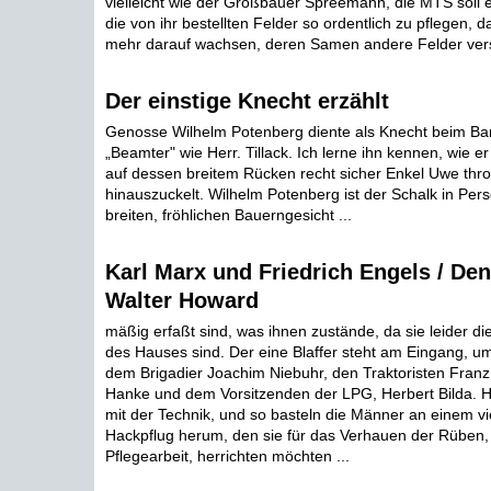
vielleicht wie der Großbauer Spreemann, die MTS soll e
die von ihr bestellten Felder so ordentlich zu pflegen, d
mehr darauf wachsen, deren Samen andere Felder vers
Der einstige Knecht erzählt
Genosse Wilhelm Potenberg diente als Knecht beim Bar
„Beamter" wie Herr. Tillack. Ich lerne ihn kennen, wie e
auf dessen breitem Rücken recht sicher Enkel Uwe thro
hinauszuckelt. Wilhelm Potenberg ist der Schalk in Per
breiten, fröhlichen Bauerngesicht ...
Karl Marx und Friedrich Engels / De
Walter Howard
mäßig erfaßt sind, was ihnen zustände, da sie leider di
des Hauses sind. Der eine Blaffer steht am Eingang, u
dem Brigadier Joachim Niebuhr, den Traktoristen Franz
Hanke und dem Vorsitzenden der LPG, Herbert Bilda. H
mit der Technik, und so basteln die Männer an einem vi
Hackpflug herum, den sie für das Verhauen der Rüben, 
Pflegearbeit, herrichten möchten ...