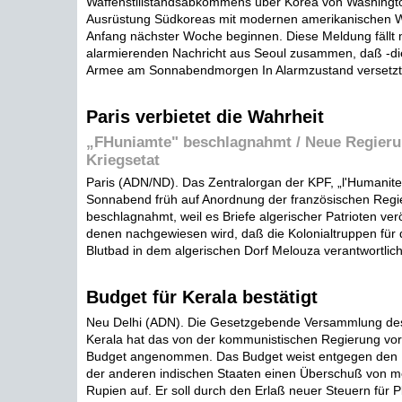
Waffenstillstandsabkommens über Korea von Washingt
Ausrüstung Südkoreas mit modernen amerikanischen Wa
Anfang nächster Woche beginnen. Diese Meldung fällt m
alarmierenden Nachricht aus Seoul zusammen, daß -di
Armee am Sonnabendmorgen In Alarmzustand versetzt w
Paris verbietet die Wahrheit
„FHuniamte" beschlagnahmt / Neue Regieru
Kriegsetat
Paris (ADN/ND). Das Zentralorgan der KPF, „l'Humanit
Sonnabend früh auf Anordnung der französischen Regi
beschlagnahmt, weil es Briefe algerischer Patrioten veröf
denen nachgewiesen wird, daß die Kolonialtruppen für 
Blutbad in dem algerischen Dorf Melouza verantwortlich 
Budget für Kerala bestätigt
Neu Delhi (ADN). Die Gesetzgebende Versammlung des
Kerala hat das von der kommunistischen Regierung vo
Budget angenommen. Das Budget weist entgegen den 
der anderen indischen Staaten einen Überschuß von m
Rupien auf. Er soll durch den Erlaß neuer Steuern für P