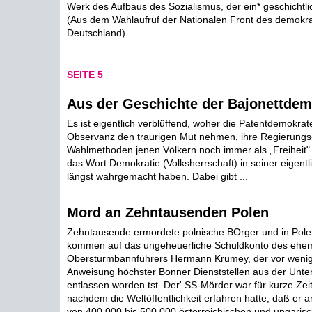
Werk des Aufbaus des Sozialismus, der ein* geschichtlic
(Aus dem Wahlaufruf der Nationalen Front des demokr
Deutschland)
SEITE 5
Aus der Geschichte der Bajonettdem
Es ist eigentlich verblüffend, woher die Patentdemokrat
Observanz den traurigen Mut nehmen, ihre Regierungs
Wahlmethoden jenen Völkern noch immer als „Freiheit" 
das Wort Demokratie (Volksherrschaft) in seiner eigent
längst wahrgemacht haben. Dabei gibt ...
Mord an Zehntausenden Polen
Zehntausende ermordete polnische BOrger und in Pole
kommen auf das ungeheuerliche Schuldkonto des ehem
Obersturmbannführers Hermann Krumey, der vor wenig
Anweisung höchster Bonner Dienststellen aus der Unte
entlassen worden tst. Der' SS-Mörder war für kurze Zeit
nachdem die Weltöffentlichkeit erfahren hatte, daß er 
von 400 000 bis 500 000 österreichischen und ungaris