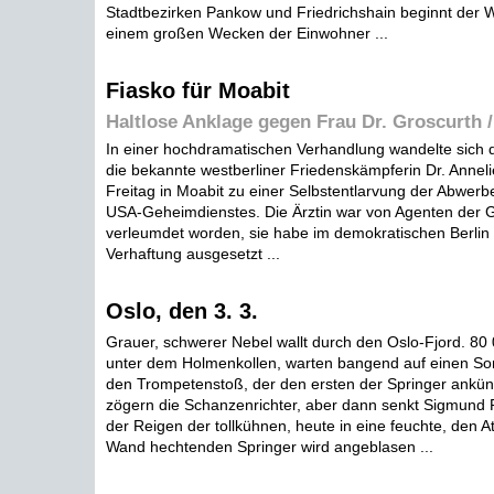
Stadtbezirken Pankow und Friedrichshain beginnt der 
einem großen Wecken der Einwohner ...
Fiasko für Moabit
Haltlose Anklage gegen Frau Dr. Groscurth /
In einer hochdramatischen Verhandlung wandelte sich
die bekannte westberliner Friedenskämpferin Dr. Annel
Freitag in Moabit zu einer Selbstentlarvung der Abwerb
USA-Geheimdienstes. Die Ärztin war von Agenten der 
verleumdet worden, sie habe im demokratischen Berlin 
Verhaftung ausgesetzt ...
Oslo, den 3. 3.
Grauer, schwerer Nebel wallt durch den Oslo-Fjord. 80
unter dem Holmenkollen, warten bangend auf einen So
den Trompetenstoß, der den ersten der Springer ankün
zögern die Schanzenrichter, aber dann senkt Sigmund 
der Reigen der tollkühnen, heute in eine feuchte, den
Wand hechtenden Springer wird angeblasen ...