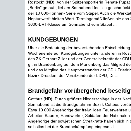
Rostock* (ND). Von der Spitzensportlerin Renate Pupa
„Berlin" getauft, lief am Sonnabend festlich geschmückt
der 10 000-Tonnen- Serie vom Stapel. Auch die Werktät
Neptunwerft hielten Wort. Termingemäß ließen sie das 2
3000-BRT-Klasse am Sonnabend vom Stapel ...
KUNDGEBUNGEN
Über die Bedeutung der bevorstehenden Entscheidung
Wochenende auf Kundgebungen unter änderen in Rosto
des ZK Gerhart Ziller und der Generalsekretär der CDU,
g ; in Brandenburg auf dem Marienberg das Mitglied d
und das Mitglied des Hauptvorstandes der CDU Friedrich
Bezirk Dresden, der Vorsitzende der LDPD, Dr ...
Brandgefahr vorübergehend beseitig
Cottbus (ND). Durch größere Niederschläge in der Nac
Sonnabend ist die Brandgefahr im Bezirk Cottbus vorüb
Etwa 10 000 Angehörige der freiwilligen Feuerwehren 
Arbeiter, Bauern, Handwerker, Soldaten der Nationale
Angehörige der sowjetischen Streitkräfte haben sich in 
selbstlos bei der Brandbekämpfung eingesetzt ...