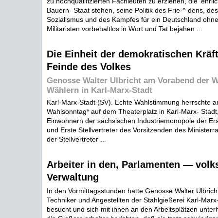
zu hochqualifizierten Fachleuten zu erziehen, die' ehrli
Bauern- Staat stehen, seine Politik des Frie-^ dens, de
Sozialismus und des Kampfes für ein Deutschland ohne
Militaristen vorbehaltlos in Wort und Tat bejahen ...
Die Einheit der demokratischen Kräft
Feinde des Volkes
Genosse Walter Ulbricht am Vorabend der W
Wählern in Karl-Marx-Stadt
Karl-Marx-Stadt (SV). Echte Wahlstimmung herrschte 
Wahlsonntag* auf dem Theaterplatz in Karl-Marx- Stadt
Einwohnern der sächsischen Industriemonopole der Ers
und Erste Stellvertreter des Vorsitzenden des Ministerrat
der Stellvertreter ...
Arbeiter in den, Parlamenten — vol
Verwaltung
In den Vormittagsstunden hatte Genosse Walter Ulbricht 
Techniker und Angestellten der Stahlgießerei Karl-Marx
besucht und sich mit ihnen an den Arbeitsplätzen unterh