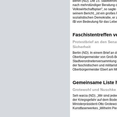
Berlin (ND). Die 15. Stadtver
nach mehrstündiger Beratung de
Volkswirtschaftsplan", so sagt
seinem Bericht, „ist ein großes
sozialistischen Demokratie, er 
i$t von Bedeutung für das Leben
Faschistentreffen v
Protestbrief an den Sen
Sicherheit
Berlin (ND). In einem Brief an 
Oberbürgermeister von Groß-Ber
Stadtverordnetenversammlung 
der faschistischen und militaris
Oberbürgermeister Ebert am Mit
Gemeinsame Liste h
Grotewohl und Nuschke 
Seh warza (ND). „Wir sind jeder
der Kriegsgefahr auf dem Boden
Ministerpräsident-Otto Grotewo
Kunstfaserwerkes „Wilhelm Piec