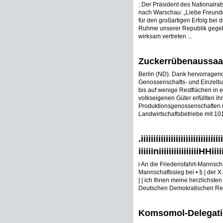
; Der Präsident des Nationalrats
nach Warschau: „Liebe Freunde
für den großartigen Erfolg bei 
Ruhme unserer Republik gegeb
wirksam vertreten ...
Zuckerrübenaussaa
Berlin (ND). Dank hervorragend
Genossenschafts- und Einzelba
bis auf wenige Restflächen in 
volkseigenen Güter erfüllten ih
Produktionsgenossenschaften mi
Landwirtschaftsbetriebe mit 101
.iiiiiiiiiiiiiiiiiiiiiiiiiiiiiiii
iiiiiiniiiiiiiiiiiiiiiiHHii
i An die Friedensfahrt-Mannscha
Mannschaftssieg bei • § | der X.
| | ich Ihnen meine herzlichsten
Deutschen Demokratischen Repu
Komsomol-Delegatio