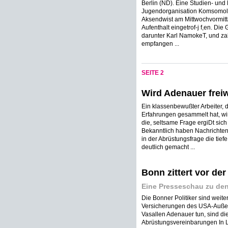
Berlin (ND). Eine Studien- und
Jugendorganisation Komsomol 
Aksendwist am Mittwochvormitt
Aufenthalt eingetrof-j f,en. Die
darunter Karl NamokeT, und zah
empfangen ...
SEITE 2
Wird Adenauer freiw
Ein klassenbewußter Arbeiter,
Erfahrungen gesammelt hat, wir
die, seltsame Frage ergiDt si
Bekanntlich haben Nachrichten
in der Abrüstungsfrage die tie
deutlich gemacht ...
Bonn zittert vor de
Eine Presseschau zu den
Die Bonner Politiker sind weite
Versicherungen des USA-Außenm
Vasallen Adenauer tun, sind di
Abrüstungsvereinbarungen In Lo