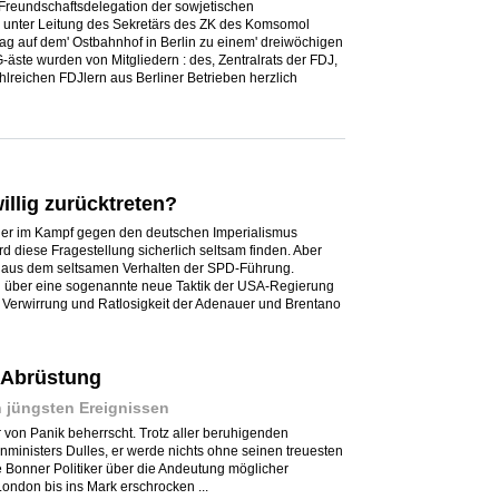
 Freundschaftsdelegation der sowjetischen
unter Leitung des Sekretärs des ZK des Komsomol
ag auf dem' Ostbahnhof in Berlin zu einem' dreiwöchigen
 G-äste wurden von Mitgliedern : des, Zentralrats der FDJ,
lreichen FDJlern aus Berliner Betrieben herzlich
illig zurücktreten?
 der im Kampf gegen den deutschen Imperialismus
d diese Fragestellung sicherlich seltsam finden. Aber
ch aus dem seltsamen Verhalten der SPD-Führung.
 über eine sogenannte neue Taktik der USA-Regierung
fe Verwirrung und Ratlosigkeit der Adenauer und Brentano
r Abrüstung
 jüngsten Ereignissen
r von Panik beherrscht. Trotz aller beruhigenden
inisters Dulles, er werde nichts ohne seinen treuesten
e Bonner Politiker über die Andeutung möglicher
ndon bis ins Mark erschrocken ...