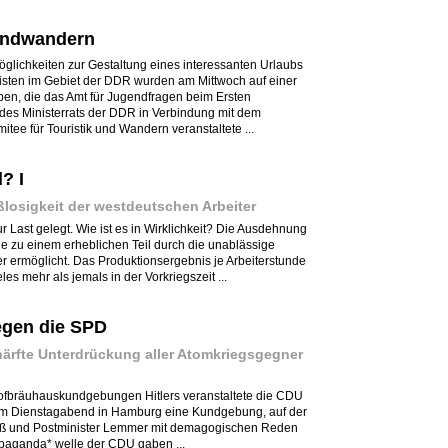
endwandern
öglichkeiten zur Gestaltung eines interessanten Urlaubs
risten im Gebiet der DDR wurden am Mittwoch auf einer
n, die das Amt für Jugendfragen beim Ersten
n des Ministerrats der DDR in Verbindung mit dem
tee für Touristik und Wandern veranstaltete ...
? I
losigkeit der westdeutschen Arbeiter
r Last gelegt. Wie ist es in Wirklichkeit? Die Ausdehnung
e zu einem erheblichen Teil durch die unablässige
er ermöglicht. Das Produktionsergebnis je Arbeiterstunde
es mehr als jemals in der Vorkriegszeit ...
gen die SPD
ärfte Unterdrückung aller Atomkriegsgegner
ofbräuhauskundgebungen Hitlers veranstaltete die CDU
am Dienstagabend in Hamburg eine Kundgebung, auf der
auß und Postminister Lemmer mit demagogischen Reden
opaganda* welle der CDU gaben ...