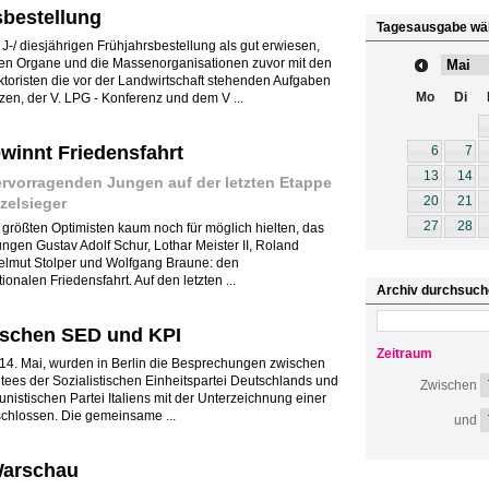
sbestellung
Tagesausgabe wä
r J-/ diesjährigen Frühjahrsbestellung als gut erwiesen,
chen Organe und die Massenorganisationen zuvor mit den
toristen die vor der Landwirtschaft stehenden Aufgaben
Mo
Di
en, der V. LPG - Konferenz und dem V ...
innt Friedensfahrt
6
7
13
14
rvorragenden Jungen auf der letzten Etappe
20
21
nzelsieger
27
28
größten Optimisten kaum noch für möglich hielten, das
ngen Gustav Adolf Schur, Lothar Meister II, Roland
elmut Stolper und Wolfgang Braune: den
onalen Friedensfahrt. Auf den letzten ...
Archiv durchsuch
schen SED und KPI
Zeitraum
 14. Mai, wurden in Berlin die Besprechungen zwischen
tees der Sozialistischen Einheitspartei Deutschlands und
Zwischen
istischen Partei Italiens mit der Unterzeichnung einer
hlossen. Die gemeinsame ...
und
Warschau