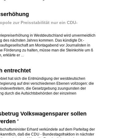
iserhöhung
pole zur Preisstabilität nur ein CDU-
lepreiserhöhung in Westdeutschland wird unvermeidlich
g des nächsten Jahres kommen. Das kündigte Dr.-
aufsgesellschaft am Montagabend vor Journalisten in
ige Förderung zu halten, müsse man die Steinkohle um ß
erklärte er ...
 entrechtet
ebiet hat sich die Entmündigung der westdeutschen
gierung auf drei verschiedenen Ebenen vollzogen: die
indevertretern, die Gesetzgebung zuungunsten der
g durch die Aufsichtsbehörden der einzelnen
ksbetrug Volkswagensparer sollen
erden '
schaftsminister Erhard verkündete auf dem Parteitag der
nntlich, daß die CDU - Bundestagsfraktion in nächster