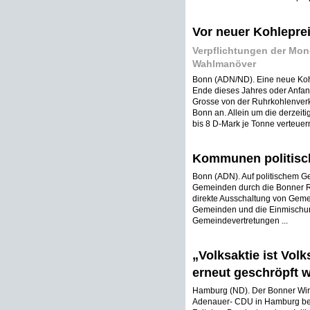
Vor neuer Kohlepre
Verpflichtungen der Mono
Wahlmanöver
Bonn (ADN/ND). Eine neue Koh
Ende dieses Jahres oder Anfan
Grosse von der Ruhrkohlenverk
Bonn an. Allein um die derzeit
bis 8 D-Mark je Tonne verteuern, 
Kommunen politisch
Bonn (ADN). Auf politischem G
Gemeinden durch die Bonner Re
direkte Ausschaltung von Geme
Gemeinden und die Einmischun
Gemeindevertretungen ...
„Volksaktie ist Vol
erneut geschröpft w
Hamburg (ND). Der Bonner Wirt
Adenauer- CDU in Hamburg beka