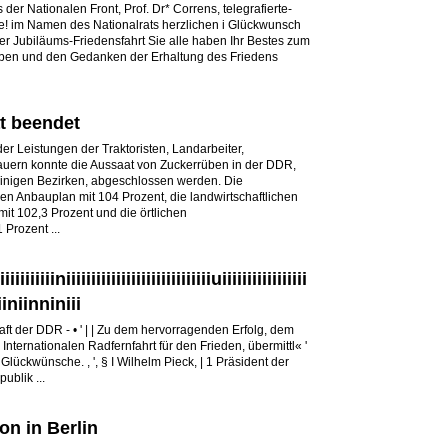
 der Nationalen Front, Prof. Dr* Correns, telegrafierte-
! im Namen des Nationalrats herzlichen i Glückwunsch
der Jubiläums-Friedensfahrt Sie alle haben Ihr Bestes zum
en und den Gedanken der Erhaltung des Friedens
t beendet
er Leistungen der Traktoristen, Landarbeiter,
uern konnte die Aussaat von Zuckerrüben in der DDR,
einigen Bezirken, abgeschlossen werden. Die
ren Anbauplan mit 104 Prozent, die landwirtschaftlichen
t 102,3 Prozent und die örtlichen
 Prozent ...
iiiiiiiiiiiiniiiiiiiiiiiiiiiiiiiiiiiiiiiiiuiiiiiiiiiiiiiiiii
iiiiniinniniii
ft der DDR - • ' | | Zu dem hervorragenden Erfolg, dem
 Internationalen Radfernfahrt für den Frieden, übermittl« '
 Glückwünsche. , ', § I Wilhelm Pieck, | 1 Präsident der
blik ...
n in Berlin