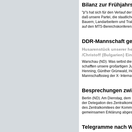
Bilanz zur Frühjahr
"p"s hat sich für den Verlauf de
daß unsere Partei, die staatli
Bauern, Landarbeitern und Trak
auf den MTS-Bereichskonferenz
DDR-Mannschaft gew
Husarenstück unserer he
/Christoff (Bulgarien) Ei
Warschau (ND). Was selbst die 
schafften unsere großartigen Ju
Henning, Günther Grünwald, H
Mannschaftssieg der X- Internati
Besprechungen zwi
Berlin (ND). Am Dienstag, dem
der Delegation des Zentralkomi
des Zentralkomitees der Kommun
gemeinsamen Erklärung abgesc
Telegramme nach 