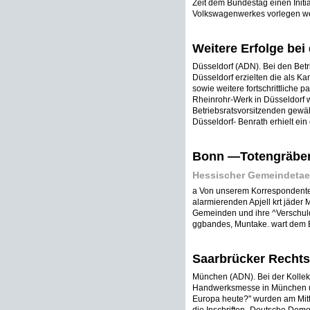
Zeit dem Bundestag einen Initi
Volkswagenwerkes vorlegen werd
Weitere Erfolge bei
Düsseldorf (ADN). Bei den Bet
Düsseldorf erzielten die als K
sowie weitere fortschrittliche 
Rheinrohr-Werk in Düsseldorf 
Betriebsratsvorsitzenden gewäh
Düsseldorf- Benrath erhielt ei
Bonn —Totengräber
Hessischer Gemeindetae:
a Von unserem Korrespondenten I 
alarmierenden Apjell krt jäder
Gemeinden und ihre ^Verschuldun
ggbandes, Muntake. wart dem B
Saarbrücker Rechts
München (ADN). Bei der Kollek
Handwerksmesse in München un
Europa heute?" wurden am Mi