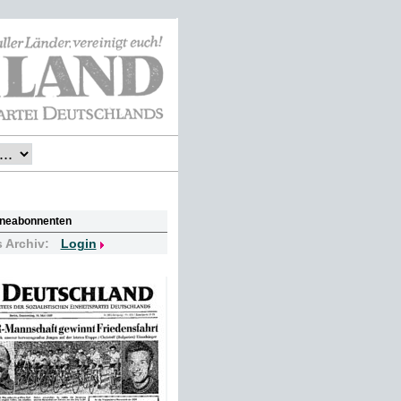
lineabonnenten
s Archiv:
Login