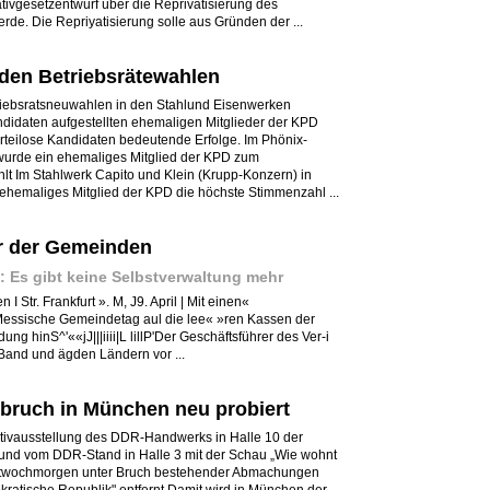
ativgesetzentwurf über die Reprivatisierung des
e. Die Repriyatisierung solle aus Gründen der ...
 den Betriebsrätewahlen
riebsratsneuwahlen in den Stahlund Eisenwerken
andidaten aufgestellten ehemaligen Mitglieder der KPD
parteilose Kandidaten bedeutende Erfolge. Im Phönix-
wurde ein ehemaliges Mitglied der KPD zum
lt Im Stahlwerk Capito und Klein (Krupp-Konzern) in
n ehemaliges Mitglied der KPD die höchste Stimmenzahl ...
 der Gemeinden
 Es gibt keine Selbstverwaltung mehr
Str. Frankfurt ». M, J9. April | Mit einen«
 Messische Gemeindetag aul die lee« »ren Kassen der
g hinS^'««jJ|||iiii|L lillP'Der Geschäftsführer des Ver-i
and und ägden Ländern vor ...
bruch in München neu probiert
tivausstellung des DDR-Handwerks in Halle 10 der
d vom DDR-Stand in Halle 3 mit der Schau „Wie wohnt
ttwochmorgen unter Bruch bestehender Abmachungen