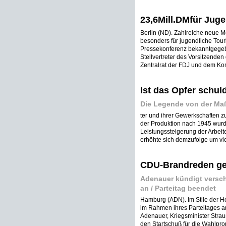
23,6Mill.DMfür Jug
Berlin (ND). Zahlreiche neue M
besonders für jugendliche Tou
Pressekonferenz bekanntgegebe
Stellvertreter des Vorsitzende
Zentralrat der FDJ und dem Komi
Ist das Opfer schuld
Die Legende von der Maß
ter und ihrer Gewerkschaften zu
der Produktion nach 1945 wurd
Leistungssteigerung der Arbeit
erhöhte sich demzufolge um viel
CDU-Brandreden ge
Adenauer kündigt versch
an / Parteitag beendet
Hamburg (ADN). Im Stile der H
im Rahmen ihres Parteitages 
Adenauer, Kriegsminister Str
den Startschuß für die Wahlpr