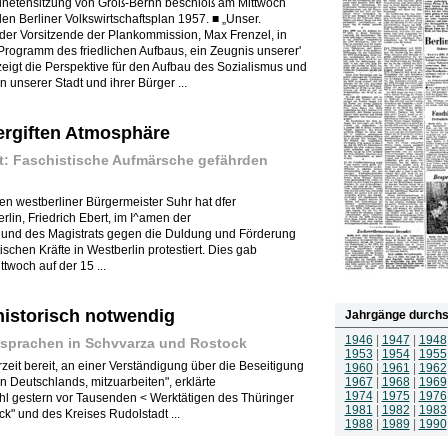
ordnetensitzung von Groß-Berhn beschloß am Mittwoch
n Berliner Volkswirtschaftsplan 1957. ■ „Unser.
e der Vorsitzende der Plankommission, Max Frenzel, in
 Programm des friedlichen Aufbaus, ein Zeugnis unserer'
zeigt die Perspektive für den Aufbau des Sozialismus und
 unserer Stadt und ihrer Bürger ...
ergiften Atmosphäre
at: Faschistische Aufmärsche gefährden
den westberliner Bürgermeister Suhr hat dfer
lin, Friedrich Ebert, im I^amen der
und des Magistrats gegen die Duldung und Förderung
tischen Kräfte in Westberlin protestiert. Dies gab
twoch auf der 15 ...
istorisch notwendig
Jahrgänge durchs
1946
|
1947
|
1948
sprachen in Schvvarza und Rostock
1953
|
1954
|
1955
zeit bereit, an einer Verständigung über die Beseitigung
1960
|
1961
|
1962
 Deutschlands, mitzuarbeiten", erklärte
1967
|
1968
|
1969
1974
|
1975
|
1976
hl gestern vor Tausenden < Werktätigen des Thüringer
1981
|
1982
|
1983
k" und des Kreises Rudolstadt ...
1988
|
1989
|
1990