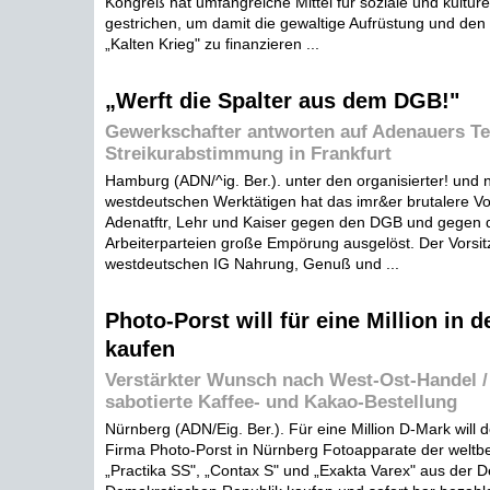
Kongreß hat umfangreiche Mittel für soziale und kultur
gestrichen, um damit die gewaltige Aufrüstung und de
„Kalten Krieg" zu finanzieren ...
„Werft die Spalter aus dem DGB!"
Gewerkschafter antworten auf Adenauers Te
Streikurabstimmung in Frankfurt
Hamburg (ADN/^ig. Ber.). unter den organisierter! und n
westdeutschen Werktätigen hat das imr&er brutalere V
Adenatftr, Lehr und Kaiser gegen den DGB und gegen 
Arbeiterparteien große Empörung ausgelöst. Der Vorsi
westdeutschen IG Nahrung, Genuß und ...
Photo-Porst will für eine Million in 
kaufen
Verstärkter Wunsch nach West-Ost-Handel 
sabotierte Kaffee- und Kakao-Bestellung
Nürnberg (ADN/Eig. Ber.). Für eine Million D-Mark will 
Firma Photo-Porst in Nürnberg Fotoapparate der welt
„Practika SS", „Contax S" und „Exakta Varex" aus der 