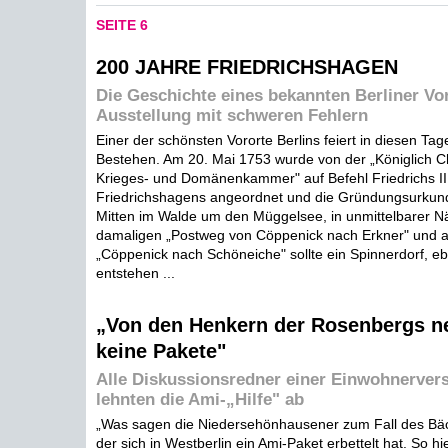
SEITE 6
200 JAHRE FRIEDRICHSHAGEN
Die Geschichte eines bekannten Berliner Vor
Ausstellung mit schweren Fehlern
Einer der schönsten Vororte Berlins feiert in diesen Tag
Bestehen. Am 20. Mai 1753 wurde von der „Königlich 
Krieges- und Domänenkammer" auf Befehl Friedrichs II
Friedrichshagens angeordnet und die Gründungsurkund
Mitten im Walde um den Müggelsee, in unmittelbarer N
damaligen „Postweg von Cöppenick nach Erkner" und
„Cöppenick nach Schöneiche" sollte ein Spinnerdorf, e
entstehen ...
„Von den Henkern der Rosenbergs n
keine Pakete"
Alle Diskussionsredner einer Einwohnerve
lehnten die Ami-„Hilfe" ab
„Was sagen die Niedersehönhausener zum Fall des Bäc
der sich in Westberlin ein Ami-Paket erbettelt hat. So 