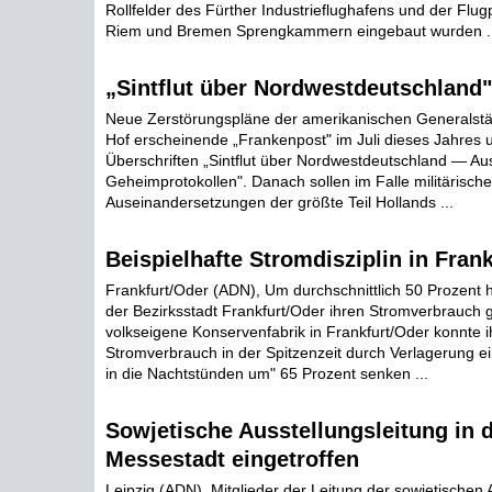
Rollfelder des Fürther Industrieflughafens und der Flu
Riem und Bremen Sprengkammern eingebaut wurden ..
„Sintflut über Nordwestdeutschland"
Neue Zerstörungspläne der amerikanischen Generalstäbl
Hof erscheinende „Frankenpost" im Juli dieses Jahres 
Überschriften „Sintflut über Nordwestdeutschland — A
Geheimprotokollen". Danach sollen im Falle militärische
Auseinandersetzungen der größte Teil Hollands ...
Beispielhafte Stromdisziplin in Fran
Frankfurt/Oder (ADN), Um durchschnittlich 50 Prozent 
der Bezirksstadt Frankfurt/Oder ihren Stromverbrauch 
volkseigene Konservenfabrik in Frankfurt/Oder konnte i
Stromverbrauch in der Spitzenzeit durch Verlagerung ei
in die Nachtstünden um" 65 Prozent senken ...
Sowjetische Ausstellungsleitung in 
Messestadt eingetroffen
Leipzig (ADN). Mitglieder der Leitung der sowjetischen 