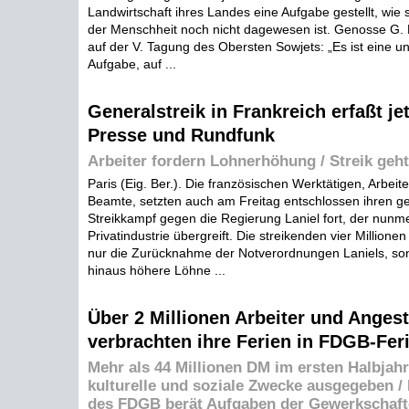
Landwirtschaft ihres Landes eine Aufgabe gestellt, wie 
der Menschheit noch nicht dagewesen ist. Genosse G.
auf der V. Tagung des Obersten Sowjets: „Es ist eine u
Aufgabe, auf ...
Generalstreik in Frankreich erfaßt je
Presse und Rundfunk
Arbeiter fordern Lohnerhöhung / Streik geht
Paris (Eig. Ber.). Die französischen Werktätigen, Arbeite
Beamte, setzten auch am Freitag entschlossen ihren 
Streikkampf gegen die Regierung Laniel fort, der nunm
Privatindustrie übergreift. Die streikenden vier Millionen 
nur die Zurücknahme der Notverordnungen Laniels, so
hinaus höhere Löhne ...
Über 2 Millionen Arbeiter und Angest
verbrachten ihre Ferien in FDGB-Fe
Mehr als 44 Millionen DM im ersten Halbjahr
kulturelle und soziale Zwecke ausgegeben 
des FDGB berät Aufgaben der Gewerkschaft