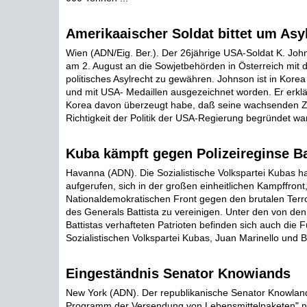
Amerikaaischer Soldat bittet um Asy
Wien (ADN/Eig. Ber.). Der 26jährige USA-Soldat K. Joh
am 2. August an die Sowjetbehörden in Österreich mit de
politisches Asylrecht zu gewähren. Johnson ist in Kore
und mit USA- Medaillen ausgezeichnet worden. Er erklär
Korea davon überzeugt habe, daß seine wachsenden Zw
Richtigkeit der Politik der USA-Regierung begründet war
Kuba kämpft gegen Polizeireginse Ba
Havanna (ADN). Die Sozialistische Volkspartei Kubas h
aufgerufen, sich in der großen einheitlichen Kampffront
Nationaldemokratischen Front gegen den brutalen Terr
des Generals Battista zu vereinigen. Unter den von den 
Battistas verhafteten Patrioten befinden sich auch die F
Sozialistischen Volkspartei Kubas, Juan Marinello und B
Eingeständnis Senator Knowiands
New York (ADN). Der republikanische Senator Knowlan
Programm der Versendung von Lebensmittelpaketen" n