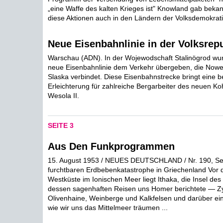
„eine Waffe des kalten Krieges ist" Knowland gab beka
diese Aktionen auch in den Ländern der Volksdemokrat
Neue Eisenbahnlinie in der Volksrepu
Warschau (ADN). In der Wojewodschaft Stalinögrod wur
neue Eisenbahnlinie dem Verkehr übergeben, die Nowe
Slaska verbindet. Diese Eisenbahnstrecke bringt eine 
Erleichterung für zahlreiche Bergarbeiter des neuen K
Wesola II.
SEITE 3
Aus Den Funkprogrammen
15. August 1953 / NEUES DEUTSCHLAND / Nr. 190, Sei
furchtbaren Erdbebenkatastrophe in Griechenland Vor d
Westküste im Ionischen Meer liegt Ithaka, die Insel de
dessen sagenhaften Reisen uns Homer berichtete — Z
Olivenhaine, Weinberge und Kalkfelsen und darüber ein
wie wir uns das Mittelmeer träumen ...