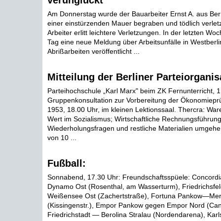
verunglückt
Am Donnerstag wurde der Bauarbeiter Ernst A. aus Ber
einer einstürzenden Mauer begraben und tödlich verletz
Arbeiter erlitt leichtere Verletzungen. In der letzten Wo
Tag eine neue Meldung über Arbeitsunfälle in Westberlin
Abrißarbeiten veröffentlicht ...
Mitteilung der Berliner Parteiorganis
Parteihochschule „Karl Marx" beim ZK Fernunterricht, 1
Gruppenkonsultation zur Vorbereitung der Ökonomiepr
1953, 18.00 Uhr, im kleinen Lektionssaal. Thercra: Wa
Wert im Sozialismus; Wirtschaftliche Rechnungsführung
Wiederholungsfragen und restliche Materialien umgehen
von 10 ...
Fußball:
Sonnabend, 17.30 Uhr: Freundschaftsspüele: Concord
Dynamo Ost (Rosenthal, am Wasserturm), Friedrichsfe
Weißensee Ost (Zachertstraße), Fortuna Pankow—Mer
(Kissingenstr.), Empor Pankow gegen Empor Nord (Cant
Friedrichstadt — Berolina Stralau (Nordendarena), Kar