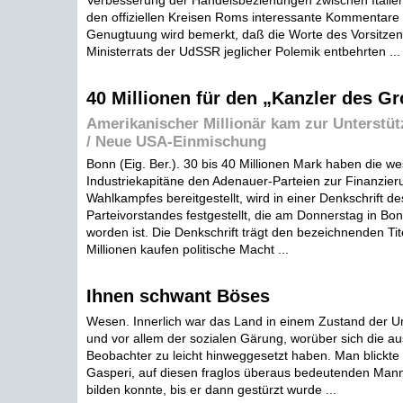
Verbesserung der Handelsbeziehungen zwischen Italie
den offiziellen Kreisen Roms interessante Kommentare h
Genugtuung wird bemerkt, daß die Worte des Vorsitze
Ministerrats der UdSSR jeglicher Polemik entbehrten ...
40 Millionen für den „Kanzler des Gr
Amerikanischer Millionär kam zur Unterstü
/ Neue USA-Einmischung
Bonn (Eig. Ber.). 30 bis 40 Millionen Mark haben die w
Industriekapitäne den Adenauer-Parteien zur Finanzier
Wahlkampfes bereitgestellt, wird in einer Denkschrift d
Parteivorstandes festgestellt, die am Donnerstag in Bonn
worden ist. Die Denkschrift trägt den bezeichnenden Ti
Millionen kaufen politische Macht ...
Ihnen schwant Böses
Wesen. Innerlich war das Land in einem Zustand der U
und vor allem der sozialen Gärung, worüber sich die a
Beobachter zu leicht hinweggesetzt haben. Man blickte 
Gasperi, auf diesen fraglos überaus bedeutenden Mann
bilden konnte, bis er dann gestürzt wurde ...