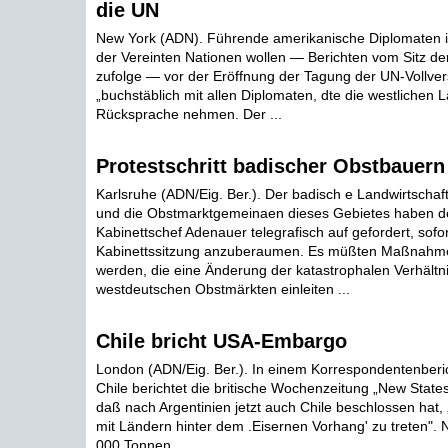
die UN
New York (ADN). Führende amerikanische Diplomaten i
der Vereinten Nationen wollen — Berichten vom Sitz de
zufolge — vor der Eröffnung der Tagung der UN-Vollv
„buchstäblich mit allen Diplomaten, dte die westlichen 
Rücksprache nehmen. Der ...
Protestschritt badischer Obstbauern
Karlsruhe (ADN/Eig. Ber.). Der badisch e Landwirtschaf
und die Obstmarktgemeinaen dieses Gebietes haben 
Kabinettschef Adenauer telegrafisch auf gefordert, sofor
Kabinettssitzung anzuberaumen. Es müßten Maßnahm
werden, die eine Änderung der katastrophalen Verhältn
westdeutschen Obstmärkten einleiten ...
Chile bricht USA-Embargo
London (ADN/Eig. Ber.). In einem Korrespondentenberi
Chile berichtet die britische Wochenzeitung „New Stat
daß nach Argentinien jetzt auch Chile beschlossen hat,
mit Ländern hinter dem .Eisernen Vorhang' zu treten"
000 Tonnen ...