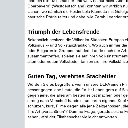
man ein oller Miesmacher und weiß es nur nicht. Aber be
Oberbayern" (Westdeutschland) konnten wir wirklich nur
lachen, wo nämlich die Heidin Lola Klamotta mit Gefolg
bayrische Prärie reitet und dabei wie Zarah Leander orge
Triumph der Lebensfreude
Bekanntlich besitzen die Völker im Südosten Europas e
Volksmusik- und Volkstanztradition. Wo auch immer d
oder Bulgaren in Gruppen auf dem Lande nach der Arbe
zusammentreffen, spielen sie auf ihren Volksinstrumente
alten oder neuen Volkslieder, tanzen sie ihre Volkstänze 
Guten Tag, verehrtes Stacheltier
Würden Sie es begrüßen, wenn unsere DEFA einen Film
besser gegen jene Leute, die für ihr Leben gern auf Sit
gegen jene, die alles am besten selbst machen oder geg
streng nach Vorschrift handeln, um ihren eigenen Kopf
schützen, kurz, Filme gegen alle jene Zeitgenossen, di
ihre Art „verschönen"? Dumme Frage, gerade solche Fil
sehen, wird der Filmbesucher vielleicht antworten ...