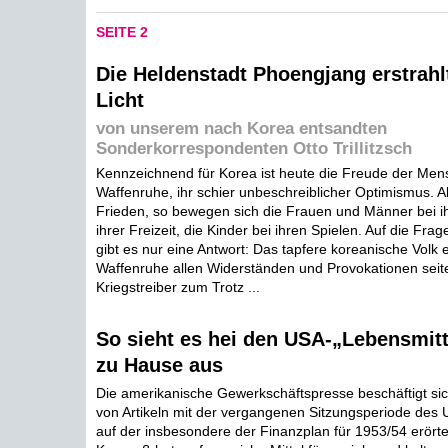
SEITE 2
Die Heldenstadt Phoengjang erstrahl
Licht
von unserem nach Korea entsandten
Sonderkorrespondenten Otto Trillitzsch
Kennzeichnend für Korea ist heute die Freude der Men
Waffenruhe, ihr schier unbeschreiblicher Optimismus. Al
Frieden, so bewegen sich die Frauen und Männer bei ih
ihrer Freizeit, die Kinder bei ihren Spielen. Auf die Frag
gibt es nur eine Antwort: Das tapfere koreanische Volk 
Waffenruhe allen Widerständen und Provokationen seit
Kriegstreiber zum Trotz ...
So sieht es hei den USA-„Lebensmitt
zu Hause aus
Die amerikanische Gewerkschäftspresse beschäftigt sich
von Artikeln mit der vergangenen Sitzungsperiode des
auf der insbesondere der Finanzplan für 1953/54 erört