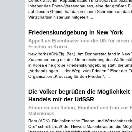
Demokratischen Republik kaufen und sofort bar bezahle
Inhaber des Photo-Versandhauses, eine der größten 
auf diesem Gebiet, hat das in einem Schreiben an das
Wirtschaftsministerium mitgeteilt ...
Friedenskundgebung in New York
Appell an Eisenhower und die UN für einen 
Frieden in Korea
New York (ADN/Eig. Ber.). Am Donnerstag fand in New 
Zusammenhang mit der. Unterzeichnung des Waffenst
in Korea eine große Friedenskundgebung statt, die unt
„Verhandlungen — der Weg. zum Frieden." Einer der F
Organisation „Kreuzzug für den Frieden", ...
Die Volker begrüßen die Möglichkeit
Handels mit der UdSSR
Stimmen aus Italien, Finnland und Iran zur 
Malenkows
Rom (ADN). Die italienische Finanz- und Wirtschaftszeit
Ore" schreibt, daß der Hinweis Malenkows auf die Mögli