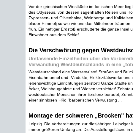
Vor der griechischen Westküste im Ionischen Meer liegt 
des Odysseus, von dessen sagenhaften Reisen uns Ho
Zypressen- und Olivenhaine, Weinberge und Kalkfelsen
blauer Himmelj so wie wir uns das Mittelmeer träumen
früh. Ein heftiger Erdstoß erschütterte die ganze Insel 
Einwohner aus dem Schlaf ...
Die Verschwörung gegen Westdeuts
Umfassende Einzelheiten über die Vorberei
Verwandlung Westdeutschlands in eine „tot
Westdeutschland eine Wasserwüste! Straßen und Brüc
Eisenbahntunnel und -Viadukte, Elektrizitätswerke und
lebenswichtige Einrichtungen zerstört! Ganze Städte un
Äcker, Weinbaugebiete und Wiesen vernichtet! Zehnta
westdeutscher Menschen ihrer Existenz beraubt, Zehn
einer sinnlosen »Kid "barbarischen Verwüstung ...
Montage der schweren „Brocken" ha
Leipzig. Die Vorbereitungen zur diesjährigen Leipzige
immer größeren Umfang an. Die Ausstellungsfläcne in 