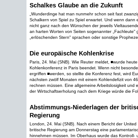
Schalkes Glaube an die Zukunft
„Wunderdinge hat man nunmehr schon seit fast zwanzi
Schalkern von Spiel zu Spiel erwartet. Und wenn dann 
nicht ganz nach den Wünschen der jeweils Vieltausenden 
an harten Worten von Seiten sogenannter „Fachleute" g
„erlöschenden Stern" sprachen oder sonstige Prophezei
Die europäische Kohlenkrise
Paris, 24. Mai (SNB). Wie Reuter meldet, ■wurde heute 
Kohlenkonferenz in Paris beendet. Wenn nicht beson
ergriffen ■werden, so stellte die Konferenz fest, wird E
nächsten zwölf Monaten mit einem Kohlendefizit von 46
rechnen müssen. Eine allgemeine Arbeitslosigkeit und 
der Wirtschaftserholung nach dem Kriege würde die Folg
Abstimmungs-Niederlagen der britis
Regierung
London, 24. Mai (SNB). Nach einem Bericht der United 
britische Regierung am Donnerstag eine parlamentaris
hinnehmen müssen. Im Oberhaus wurde das Kontroll- 