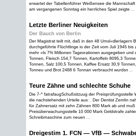
erwartet der Tabellenführer Weißensee die Mannschaft 
am vergangenen Sonntag ein herrliches Spiel zeigte ...
Letzte Berliner Neuigkeiten
Der Bauch von Berlin
Der Magistrat teilt mit, daß in den 48 Umsl«dlerlagern Be
durchgeführte Flüchtlinge io der Zeit vom Juli 1945 bi
mehr «ls 7% Millionen Tagesrationen ausgegeben und d
Tonnen, Fleisch 154,7 Tonnen, Kartoffeln 8095,3 Tonne
Tonnen, Salz 100,5 Tonnen, Kaffee Ersatz 30,9 Tonnen
Tonneu und Brot 2488 6 Tonnan verbraucht wurdsn ...
Teure Zähne und schlechte Schuhe
Die 7-^ fatrafaugSchußsitzuug der Preisprüfungsstelle 
die nachstehenden Urteile aus: . Der Dentist Zemlin 
für Zahnersatz mit zehn Zähnen 800 Mark ab und muß 
Preisüberwachungsstelle 10 000 Mark Geldstrafe zahlen
Schreibmaschine zum neuen ...
Dreigestim 1. FCN — VfB — Schwabe