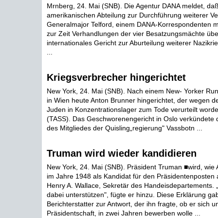
Mrnberg, 24. Mai (SNB). Die Agentur DANA meldet, daß 
amerikanischen Abteilung zur Durchführung weiterer Ve
Generalmajor Telford, einem DANA-Korrespondenten mit
zur Zeit Verhandlungen der vier Besatzungsmächte über 
internationales Gericht zur Aburteilung weiterer Nazikri
...
Kriegsverbrecher hingerichtet
New York, 24. Mai (SNB). Nach einem New- Yorker Run
in Wien heute Anton Brunner hingerichtet, der wegen d
Juden in Konzentrationslager zum Tode verurteilt worde
(TASS). Das Geschworenengericht in Oslo verkündete d
des Mitgliedes der Quisling„regierung" Vassbotn ...
Truman wird wieder kandidieren
New York, 24. Mai (SNB). Präsident Truman ■wird, wie 
im Jahre 1948 als Kandidat für den Präsidentenposten a
Henry A. Wallace, Sekretär des Handeisdepartements. 
dabei unterstützen", fügte er hinzu. Diese Erklärung ga
Berichterstatter zur Antwort, der ihn fragte, ob er sich u
Präsidentschaft, in zwei Jahren bewerben wolle ...