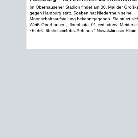
Im Oberhausener Stadion findet am 30. Mai der Großk
gegen Hamburg statt. Soeben hat Niederrhein seine
Mannschaftsaufstellung bekanntgegeben. Sie stützt sich
Weiß-Oberhausen,- flanabjota. 01 «cd sdonv .Meideric
~6ieh£-.6feif«lfceii4ebiiaßeh aus " NowakJiirissenRiipieta