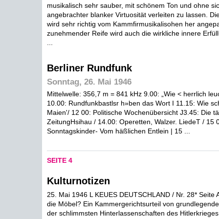
musikalisch sehr sauber, mit schönem Ton und ohne sich
angebrachter blanker Virtuosität verleiten zu lassen. D
wird sehr richtig vom Kammfirmusikalisohen her angepa
zunehmender Reife wird auch die wirkliche innere Erfüll
...
Berliner Rundfunk
Sonntag, 26. Mai 1946
Mittelwelle: 356,7 m = 841 kHz 9.00: „Wie < herrlich leuc
10.00: Rundfunkbastlsr h»ben das Wort I 11.15: Wie sc
Maien'/ 12 00: Politische Wochenübersicht J3.45: Die tä
ZeitungHsihau / 14.00: Operetten, Walzer. LiedeT / 15 
Sonntagskinder- Vom häßlichen Entlein | 15 ...
SEITE 4
Kulturnotizen
25. Mai 1946 L KEUES DEUTSCHLAND / Nr. 28* Seite A
die Möbel? Ein Kammergerichtsurteil von grundlegend
der schlimmsten Hinterlassenschaften des Hitlerkrieges