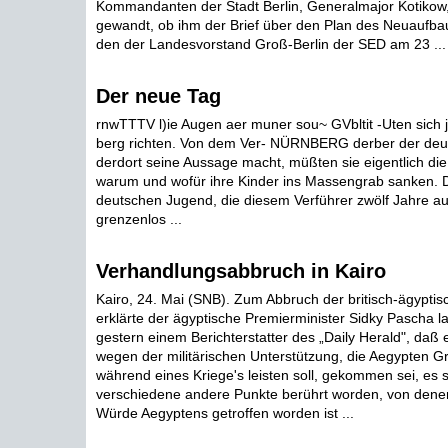
Kommandanten der Stadt Berlin, Generalmajor Kotikow,
gewandt, ob ihm der Brief über den Plan des Neuaufbaus
den der Landesvorstand Groß-Berlin der SED am 23 ...
Der neue Tag
rnwTTTV l)ie Augen aer muner sou~ GVbltit -Uten sich j
berg richten. Von dem Ver- NÜRNBERG derber der deu
derdort seine Aussage macht, müßten sie eigentlich die
warum und wofür ihre Kinder ins Massengrab sanken. D
deutschen Jugend, die diesem Verführer zwölf Jahre ausg
grenzenlos ...
Verhandlungsabbruch in Kairo
Kairo, 24. Mai (SNB). Zum Abbruch der britisch-ägypti
erklärte der ägyptische Premierminister Sidky Pascha 
gestern einem Berichterstatter des „Daily Herald", daß e
wegen der militärischen Unterstützung, die Aegypten G
während eines Kriege's leisten soll, gekommen sei, es 
verschiedene andere Punkte berührt worden, von denen
Würde Aegyptens getroffen worden ist ...