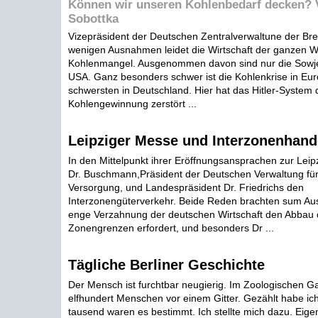
Können wir unseren Kohlenbedarf decken? 
Sobottka
Vizepräsident der Deutschen Zentralverwaltune der Bren
wenigen Ausnahmen leidet die Wirtschaft der ganzen We
Kohlenmangel. Ausgenommen davon sind nur die Sowje
USA. Ganz besonders schwer ist die Kohlenkrise in Eu
schwersten in Deutschland. Hier hat das Hitler-System
Kohlengewinnung zerstört ...
Leipziger Messe und Interzonenhand
In den Mittelpunkt ihrer Eröffnungsansprachen zur Leip
Dr. Buschmann,Präsident der Deutschen Verwaltung fü
Versorgung, und Landespräsident Dr. Friedrichs den
Interzonengüterverkehr. Beide Reden brachten sum Aus
enge Verzahnung der deutschen Wirtschaft den Abbau de
Zonengrenzen erfordert, und besonders Dr ...
Tägliche Berliner Geschichte
Der Mensch ist furchtbar neugierig. Im Zoologischen G
elfhundert Menschen vor einem Gitter. Gezählt habe ich 
tausend waren es bestimmt. Ich stellte mich dazu. Eigent