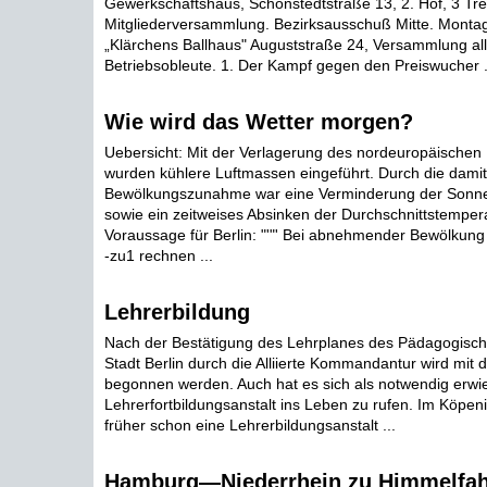
Gewerkschaftshaus, Schönstedtstraße 13, 2. Hof, 3 Tr
Mitgliederversammlung. Bezirksausschuß Mitte. Montag.
„Klärchens Ballhaus" Auguststraße 24, Versammlung all
Betriebsobleute. 1. Der Kampf gegen den Preiswucher .
Wie wird das Wetter morgen?
Uebersicht: Mit der Verlagerung des nordeuropäischen
wurden kühlere Luftmassen eingeführt. Durch die dami
Bewölkungszunahme war eine Verminderung der Sonn
sowie ein zeitweises Absinken der Durchschnittstempera
Voraussage für Berlin: "'"' Bei abnehmender Bewölkung 
-zu1 rechnen ...
Lehrerbildung
Nach der Bestätigung des Lehrplanes des Pädagogische
Stadt Berlin durch die Alliierte Kommandantur wird mit de
begonnen werden. Auch hat es sich als notwendig erwi
Lehrerfortbildungsanstalt ins Leben zu rufen. Im Köpen
früher schon eine Lehrerbildungsanstalt ...
Hamburg—Niederrhein zu Himmelfah