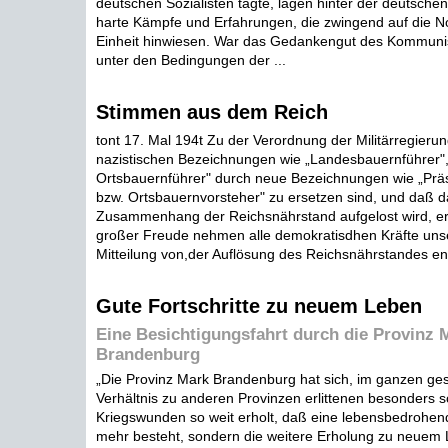
deutschen Sozialisten tagte, lagen hinter der deutschen
harte Kämpfe und Erfahrungen, die zwingend auf die N
Einheit hinwiesen. War das Gedankengut des Kommunis
unter den Bedingungen der ...
Stimmen aus dem Reich
tont 17. Mal 194t Zu der Verordnung der Militärregierun
nazistischen Bezeichnungen wie „Landesbauernführer", 
Ortsbauernführer" durch neue Bezeichnungen wie „Präsi
bzw. Ortsbauernvorsteher" zu ersetzen sind, und daß d
Zusammenhang der Reichsnährstand aufgelost wird, erkl
großer Freude nehmen alle demokratisdhen Kräfte unse
Mitteilung von,der Auflösung des Reichsnährstandes en
Gute Fortschritte zu neuem Leben
Eine Besichtigungsfahrt durch die Provinz 
Brandenburg
„Die Provinz Mark Brandenburg hat sich, im ganzen ges
Verhältnis zu anderen Provinzen erlittenen besonders 
Kriegswunden so weit erholt, daß eine lebensbedrohen
mehr besteht, sondern die weitere Erholung zu neuem