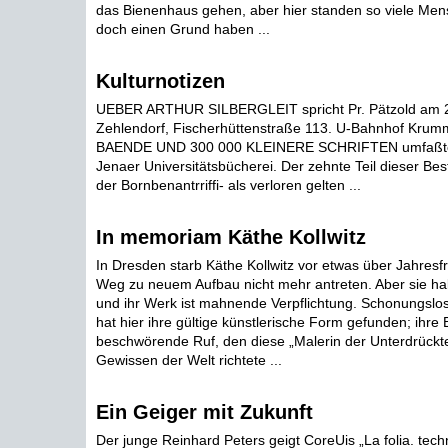
das Bienenhaus gehen, aber hier standen so viele Me
doch einen Grund haben ...
Kulturnotizen
UEBER ARTHUR SILBERGLEIT spricht Pr. Pätzold am 26
Zehlendorf, Fischerhüttenstraße 113. U-Bahnhof Kru
BAENDE UND 300 000 KLEINERE SCHRIFTEN umfaßte u
Jenaer Universitätsbücherei. Der zehnte Teil dieser Be
der Bornbenantrriffi- als verloren gelten ...
In memoriam Käthe Kollwitz
In Dresden starb Käthe Kollwitz vor etwas über Jahresfr
Weg zu neuem Aufbau nicht mehr antreten. Aber sie half
und ihr Werk ist mahnende Verpflichtung. Schonungslose
hat hier ihre gültige künstlerische Form gefunden; ihre B
beschwörende Ruf, den diese „Malerin der Unterdrückt
Gewissen der Welt richtete ...
Ein Geiger mit Zukunft
Der junge Reinhard Peters geigt CoreUis „La folia. tech