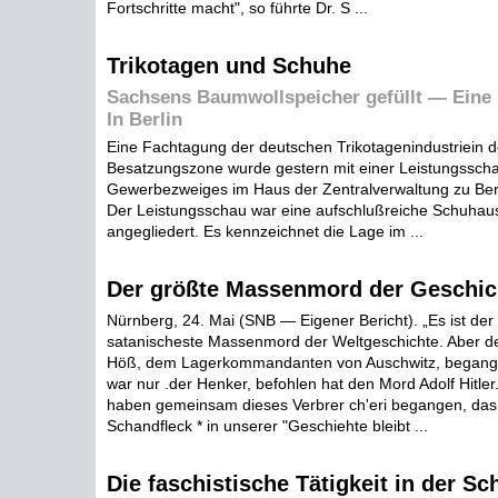
Fortschritte macht", so führte Dr. S ...
Trikotagen und Schuhe
Sachsens Baumwollspeicher gefüllt — Eine
In Berlin
Eine Fachtagung der deutschen Trikotagenindustriein d
Besatzungszone wurde gestern mit einer Leistungssch
Gewerbezweiges im Haus der Zentralverwaltung zu Ber
Der Leistungsschau war eine aufschlußreiche Schuhaus
angegliedert. Es kennzeichnet die Lage im ...
Der größte Massenmord der Geschic
Nürnberg, 24. Mai (SNB — Eigener Bericht). „Es ist der
satanischeste Massenmord der Weltgeschichte. Aber der
Höß, dem Lagerkommandanten von Auschwitz, begang
war nur .der Henker, befohlen hat den Mord Adolf Hitle
haben gemeinsam dieses Verbrer ch'eri begangen, das 
Schandfleck * in unserer "Geschiehte bleibt ...
Die faschistische Tätigkeit in der Sc