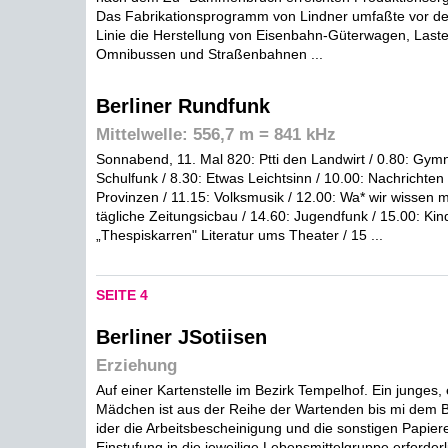
Das Fabrikationsprogramm von Lindner umfaßte vor dem
Linie die Herstellung von Eisenbahn-Güterwagen, Las
Omnibussen und Straßenbahnen ...
Berliner Rundfunk
Mittelwelle: 556,7 m = 841 kHz
Sonnabend, 11. Mal 820: Ptti den Landwirt / 0.80: Gymna
Schulfunk / 8.30: Etwas Leichtsinn / 10.00: Nachrichten
Provinzen / 11.15: Volksmusik / 12.00: Wa* wir wissen 
tägliche Zeitungsicbau / 14.60: Jugendfunk / 15.00: Kin
„Thespiskarren" Literatur ums Theater / 15 ...
SEITE 4
Berliner JSotiisen
Erziehung
Auf einer Kartenstelle im Bezirk Tempelhof. Ein junges,
Mädchen ist aus der Reihe der Wartenden bis mi dem 
ider die Arbeitsbescheinigung und die sonstigen Papiere 
Einstufung in die jeweilige Lebensmittelgruppe erforderl