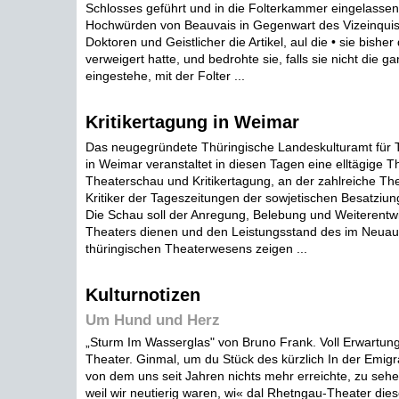
Schlosses geführt und in die Folterkammer eingelassen. 
Hochwürden von Beauvais in Gegenwart des Vizeinquis
Doktoren und Geistlicher die Artikel, aul die • sie bisher
verweigert hatte, und bedrohte sie, falls sie nicht die g
eingestehe, mit der Folter ...
Kritikertagung in Weimar
Das neugegründete Thüringische Landeskulturamt für 
in Weimar veranstaltet in diesen Tagen eine elltägige T
Theaterschau und Kritikertagung, an der zahlreiche Th
Kritiker der Tageszeitungen der sowjetischen Besatziu
Die Schau soll der Anregung, Belebung und Weiterentw
Theaters dienen und den Leistungsstand des im Neuau
thüringischen Theaterwesens zeigen ...
Kulturnotizen
Um Hund und Herz
„Sturm Im Wasserglas" von Bruno Frank. Voll Erwartung
Theater. Ginmal, um du Stück des kürzlich In der Emigr
von dem uns seit Jahren nichts mehr erreichte, zu seh
weil wir neutierig waren, wi« dal Rhetngau-Theater die