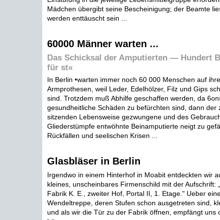
Mädchen übergibt seine Bescheinigung; der Beamte liest
werden enttäuscht sein ...
60000 Männer warten ...
Das Schicksal der Amputierten — Hundert Be
für st«
In Berlin •warten immer noch 60 000 Menschen auf ihre
Armprothesen, weil Leder, Edelhölzer, Filz und Gips sc
sind. Trotzdem muß Abhilfe geschaffen werden, da 6on
gesundheitliche Schäden zu befürchten sind, dann der 
sitzenden Lebensweise gezwungene und des Gebrauch
Gliederstümpfe entwöhnte Beinamputierte neigt zu gef
Rückfällen und seelischen Krisen ...
Glasbläser in Berlin
Irgendwo in einem Hinterhof in Moabit entdeckten wir au
kleines, unscheinbares Firmenschild mit der Aufschrift:
Fabrik K. E., zweiter Hof, Portal II, 1. Etage." Ueber ein
Wendeltreppe, deren Stufen schon ausgetreten sind, klet
und als wir die Tür zu der Fabrik öffnen, empfängt un