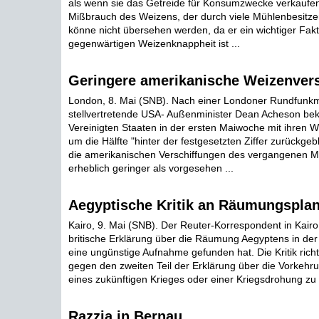
als wenn sie das Getreide für Konsumzwecke verkaufen
Mißbrauch des Weizens, der durch viele Mühlenbesitzer 
könne nicht übersehen werden, da er ein wichtiger Fakt
gegenwärtigen Weizenknappheit ist ...
Geringere amerikanische Weizenver
London, 8. Mai (SNB). Nach einer Londoner Rundfunk
stellvertretende USA- Außenminister Dean Acheson bek
Vereinigten Staaten in der ersten Maiwoche mit ihren 
um die Hälfte "hinter der festgesetzten Ziffer zurückgeb
die amerikanischen Verschiffungen des vergangenen 
erheblich geringer als vorgesehen ...
Aegyptische Kritik an Räumungspla
Kairo, 9. Mai (SNB). Der Reuter-Korrespondent in Kairo
britische Erklärung über die Räumung Aegyptens in der
eine ungünstige Aufnahme gefunden hat. Die Kritik rich
gegen den zweiten Teil der Erklärung über die Vorkehru
eines zukünftigen Krieges oder einer Kriegsdrohung zu e
Razzia in Bernau