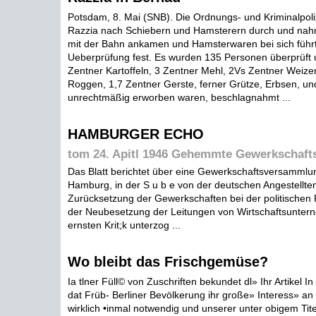
Potsdam, 8. Mai (SNB). Die Ordnungs- und Kriminalpoliz
Razzia nach Schiebern und Hamsterern durch und nahm
mit der Bahn ankamen und Hamsterwaren bei sich führt
Ueberprüfung fest. Es wurden 135 Personen überprüft 
Zentner Kartoffeln, 3 Zentner Mehl, 2Vs Zentner Weizen
Roggen, 1,7 Zentner Gerste, ferner Grütze, Erbsen, un
unrechtmäßig erworben waren, beschlagnahmt ...
HAMBURGER ECHO
tom 24. Apitl 1946 Gehemmte Gewerkschafts
Das Blatt berichtet über eine Gewerkschaftsversammlun
Hamburg, in der S u b e von der deutschen Angestellte
Zurücksetzung der Gewerkschaften bei der politischen 
der Neubesetzung der Leitungen von Wirtschaftsunter
ernsten Krit;k unterzog ...
Wo bleibt das Frischgemüse?
Ia tlner Füll© von Zuschriften bekundet dl» Ihr Artikel In
dat Früb- Berliner Bevölkerung ihr große» Interess» a
wirklich •inmal notwendig und unserer unter obigem Tit