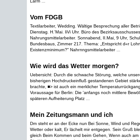
Lärm ...
Vom FDGB
Textilarbeiter, Wedding. Wältige Besprechung aller Betr
Dienstag. H.'Mai. liVi Uhr. Büro des Bezirksausschusses.
Nahrungsmittelarbeiter. Sonnabend, II.Mai, 9 Uhr, Sch
Bundesbaus, Zimmer 217. Thema: „Entspricht d«r Loh
Existenzminimum?" Nahrnngsmittelarbeiter ...
Wie wird das Wetter morgen?
Uebersicht: Durch die schwache Störung, welche unse
bisherigen Hochdruckeinfluß gestandenen Gebiet stär
brachte, ■> ist auch ein merklicher Temperaturrückgan
Voraussage für Berlin: Die 'anfangs noch mittlere Bewö
späteren Aufheiterung Platz ...
Mein Zeitungsmann und ich
Dm steht er an der Ecke nun Bei Sonne, Wind und Re
Wetter oder kalt, Er lächelt mir entgegen. Sein Gruß blei
gleich Beim Kommen und beim Gehen, Wenn auch am 