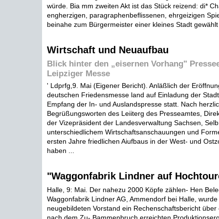
würde. Bia mm zweiten Akt ist das Stück reizend: di* Ch
engherzigen, paragraphenbeflissenen, ehrgeizigen Sp
beinahe zum Bürgermeister einer kleines Stadt gewählt 
Wirtschaft und Neuaufbau
Blick hinter den „eisernen Vorhang" Presse
Leipziger Messe
' Ldprfg,9. Mai (Eigener Bericht). Anläßlich der Eröffnu
deutschen Friedensmesse land auf Einladung der Stadt 
Empfang der In- und Auslandspresse statt. Nach herzli
Begrüßungsworten des Leiiterg des Presseamtes, Direkt
der Vizepräsident der Landesverwaltung Sachsen, Selb
unterschiedlichem Wirtschaftsanschauungen und Forme
ersten Jahre friedlichen Aiufbaus in der West- und Ost
haben ...
"Waggonfabrik Lindner auf Hochtour
Halle, 9: Mai. Der nahezu 2000 Köpfe zählen- Hen Bele
Waggonfabrik Lindner AG, Ammendorf bei Halle, wurde 
neugebildeten Vorstand ein Rechenschaftsbericht über 
nach dem Zu- Bammenbruch erreichten Produktionserge