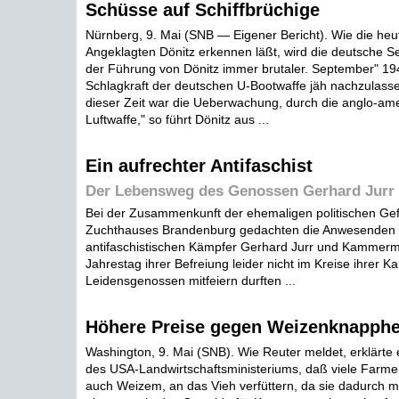
Schüsse auf Schiffbrüchige
Nürnberg, 9. Mai (SNB — Eigener Bericht). Wie die heu
Angeklagten Dönitz erkennen läßt, wird die deutsche S
der Führung von Dönitz immer brutaler. September" 19
Schlagkraft der deutschen U-Bootwaffe jäh nachzulasse
dieser Zeit war die Ueberwachung, durch die anglo-am
Luftwaffe," so führt Dönitz aus ...
Ein aufrechter Antifaschist
Der Lebensweg des Genossen Gerhard Jurr
Bei der Zusammenkunft der ehemaligen politischen G
Zuchthauses Brandenburg gedachten die Anwesenden 
antifaschistischen Kämpfer Gerhard Jurr und Kammerme
Jahrestag ihrer Befreiung leider nicht im Kreise ihrer
Leidensgenossen mitfeiern durften ...
Höhere Preise gegen Weizenknapphe
Washington, 9. Mai (SNB). Wie Reuter meldet, erklärte
des USA-Landwirtschaftsministeriums, daß viele Farmer
auch Weizem, an das Vieh verfüttern, da sie dadurch m