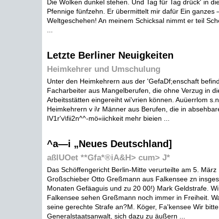
Die Wolken dunkel stehen. Und Tag für Tag drück' in di
Pfennige fünfzehn. Er übermittelt mir dafür Ein ganze
Weltgeschehen! An meinem Schicksal nimmt er teil Schon
...
Letzte Berliner Neuigkeiten
Heimkehrer und Umschulung
Unter den Heimkehrern aus der 'GefaDf;enschaft befind
Facharbeiter aus Mangelberufen, die ohne Verzug in di
Arbeitsstätten eingereiht wi'vrien können. Auüerrlom s.
Heimkehrern v i\r Männer aus Berufen, die in absehbare
IV1r'v\fii2n^^-mö«iichkeit mehr bieien ...
^a—i „Neues Deutschland]
aßlUOet **Gfa*®iA&H> cum> J*
Das Schöffengericht Berlin-Mitte verurteilte am 5. Mär
Großschieber Otto Greßmann aus Falkensee zn insgesa
Monaten Gefäaguis und zu 20 00!) Mark Geldstrafe. Wi
Falkensee sehen Greßmann noch immer in Freiheit. Wann
seine gerechte Strafe an?M. Köger, Fa'kensee Wir bitt
Generalstaatsanwalt, sich dazu zu äußern ...