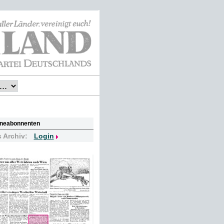
lineabonnenten
s Archiv:
Login