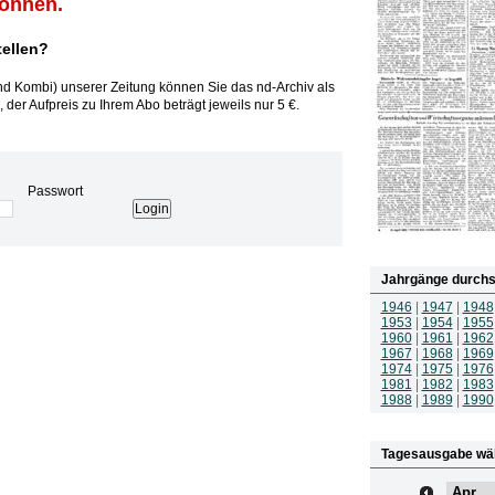
können.
tellen?
und Kombi) unserer Zeitung können Sie das nd-Archiv als
 der Aufpreis zu Ihrem Abo beträgt jeweils nur 5 €.
Passwort
Jahrgänge durchs
1946
|
1947
|
1948
1953
|
1954
|
1955
1960
|
1961
|
1962
1967
|
1968
|
1969
1974
|
1975
|
1976
1981
|
1982
|
1983
1988
|
1989
|
1990
Tagesausgabe wä