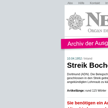
Abo
Hilfe
Kontakt
I
10.04.1952
/ Inland
Streik Bocho
Dortmund (ADN). Die Belegschaf
geschlossen in den Streik getr
angekündigten Lohnraub zu kämp
Artikellänge:
rund 115 Wörter
Sie benötigen ein A