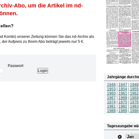
rchiv-Abo, um die Artikel im nd-
können.
tellen?
und Kombi) unserer Zeitung können Sie das nd-Archiv als
 der Aufpreis zu Ihrem Abo beträgt jeweils nur 5 €.
Passwort
Jahrgänge durchs
1946
|
1947
|
1948
1953
|
1954
|
1955
1960
|
1961
|
1962
1967
|
1968
|
1969
1974
|
1975
|
1976
1981
|
1982
|
1983
1988
|
1989
|
1990
Tagesausgabe wä