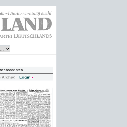
lineabonnenten
s Archiv:
Login