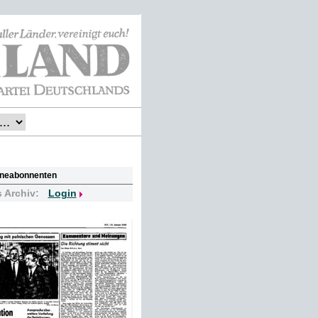
lineabonnenten
s Archiv:
Login