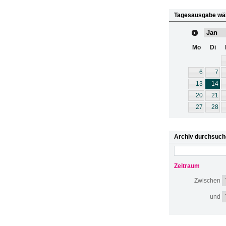
Tagesausgabe wä
Mo
Di
6
7
13
14
20
21
27
28
Archiv durchsuch
Zeitraum
Zwischen
und