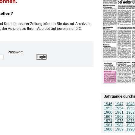
können.
tellen?
und Kombi) unserer Zeitung können Sie das nd-Archiv als
 der Aufpreis zu Ihrem Abo beträgt jeweils nur 5 €.
Passwort
Jahrgänge durchs
1946
|
1947
|
1948
1953
|
1954
|
1955
1960
|
1961
|
1962
1967
|
1968
|
1969
1974
|
1975
|
1976
1981
|
1982
|
1983
1988
|
1989
|
1990