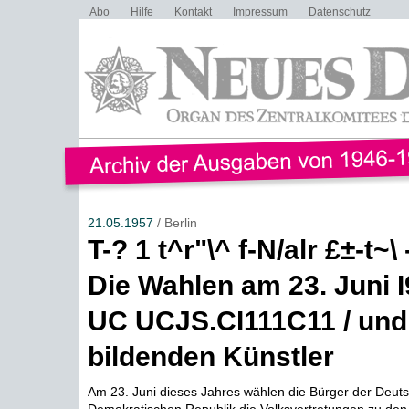
Abo
Hilfe
Kontakt
Impressum
Datenschutz
21.05.1957
/ Berlin
T-? 1 t^r"\^ f-N/alr £±-t~\ -
Die Wahlen am 23. Juni I
UC UCJS.CI111C11 / und
bildenden Künstler
Am 23. Juni dieses Jahres wählen die Bürger der Deut