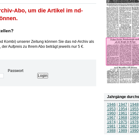
rchiv-Abo, um die Artikel im nd-
können.
tellen?
und Kombi) unserer Zeitung können Sie das nd-Archiv als
 der Aufpreis zu Ihrem Abo beträgt jeweils nur 5 €.
Passwort
Jahrgänge durchs
1946
|
1947
|
1948
1953
|
1954
|
1955
1960
|
1961
|
1962
1967
|
1968
|
1969
1974
|
1975
|
1976
1981
|
1982
|
1983
1988
|
1989
|
1990