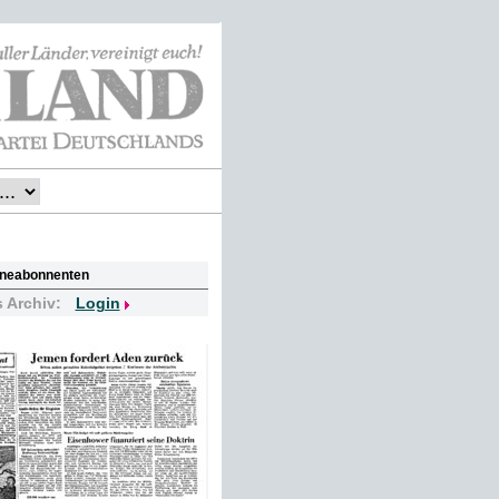
lineabonnenten
s Archiv:
Login