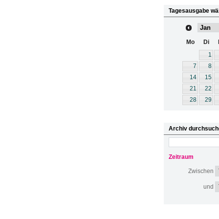
Tagesausgabe wä
Mo
Di
1
7
8
14
15
21
22
28
29
Archiv durchsuch
Zeitraum
Zwischen
und