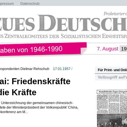
mpressum
Datenschutz
7. August
espondenten Dietmar Rehschuh
17.01.1957
/
Für Print- und On
Vollzugriff auf'
ai: Friedenskräfte
die Kräfte
r Unterzeichnung der gemeinsamen chinesisch-
ete der Ministerpräsident der Volksrepublik' China,
ekonferenz am M...